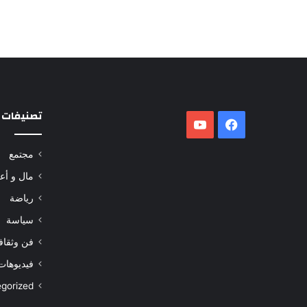
تصنيفات
فيسبوك
‫YouTube
مجتمع
مال و أع
رياضة
سياسة
فن وثقاف
فيديوهات
gorized