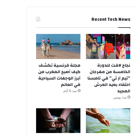
Recent Tech News
نجاح لافت للدورة
مجلة فرنسية تكشف
الخامسة من مهرجان
كيف أصبح المغرب من
“تيم آر تي” في تامسنا
أبرز الوجهات السياحية
احتفاء بعيد العرش
في العالم
المجيد
منذ 6 أيام
منذ يومين