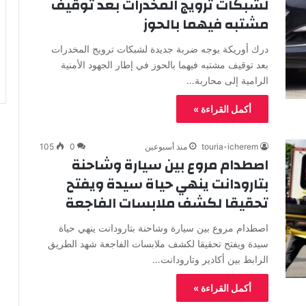
لشبكات ترويج المخدرات بعد توقيف
مشتبه فيهما بالحوز
درك أوريكة يوجه ضربة جديدة لشبكات ترويج المخدرات
بعد توقيف مشتبه فيهما بالحوز في إطار الجهود الأمنية
الرامية إلى محاربة…
أكمل القراءة »
touria-icherem
منذ أسبوعين
0
105
اصطدام مروع بين سيارة وشاحنة
بتارودانت ينهي حياة سيدة ويفتح
تحقيقا لكشف ملابسات الفاجعة
اصطدام مروع بين سيارة وشاحنة بتارودانت ينهي حياة
سيدة ويفتح تحقيقا لكشف ملابسات الفاجعة شهد الطريق
الرابط بين أكادير وتارودانت…
أكمل القراءة »