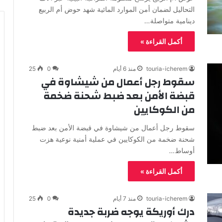
التحاليل لضمان أمن الموارد المائية شهد حوض أم الربيع
دينامية متواصلة…
أكمل القراءة »
touria-icherem
منذ 6 أيام
0
25
سقوط رجل أعمال من شيشاوة في
قبضة الأمن بعد ضبط شحنة ضخمة
من الكوكايين
سقوط رجل أعمال من شيشاوة في قبضة الأمن بعد ضبط
شحنة ضخمة من الكوكايين في عملية أمنية نوعية هزت
أوساط…
أكمل القراءة »
touria-icherem
منذ 7 أيام
0
25
درك أوريكة يوجه ضربة جديدة