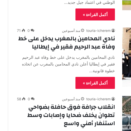
الوطني في اعتماد جيل جديد…
أكمل القراءة »
touria-icherem
منذ أسبوعين
0
71
نادي المحامين بالمغرب يدخل على خط
وفاة عبد الرحيم فقير في إيطاليا
نادي المحامين بالمغرب يدخل على خط وفاة عبد الرحيم
فقير في إيطاليا أعلن نادي المحامين بالمغرب عن اتخاذه
خطوة قانونية…
أكمل القراءة »
touria-icherem
منذ أسبوعين
0
58
انقلاب جرافة فوق حافلة بضواحي
تطوان يخلف ضحايا وإصابات وسط
استنفار أمني واسع