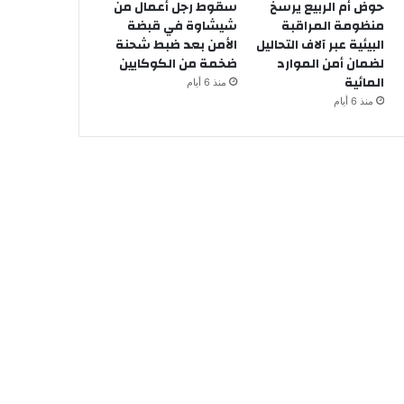
حوض أم الربيع يرسخ
سقوط رجل أعمال من
منظومة المراقبة
شيشاوة في قبضة
البيئية عبر آلاف التحاليل
الأمن بعد ضبط شحنة
لضمان أمن الموارد
ضخمة من الكوكايين
المائية
منذ 6 أيام
منذ 6 أيام