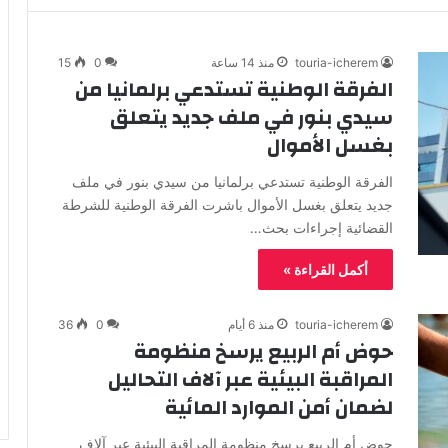
touria-icherem
منذ 14 ساعة
0
15
الفرقة الوطنية تستدعي برلمانيا من
سيدي بنور في ملف جديد يتعلق
بغسل الأموال
الفرقة الوطنية تستدعي برلمانيا من سيدي بنور في ملف
جديد يتعلق بغسل الأموال باشرت الفرقة الوطنية للشرطة
القضائية إجراءات بحث…
أكمل القراءة »
touria-icherem
منذ 6 أيام
0
36
حوض أم الربيع يرسخ منظومة
المراقبة البيئية عبر آلاف التحاليل
لضمان أمن الموارد المائية
حوض أم الربيع يرسخ منظومة المراقبة البيئية عبر آلاف