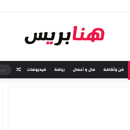
خامسة من مهرجان “تيم آر تي” في تامسنا احتفاء بعيد العرش المجيد
فن وثقافة
مال و أعمال
رياضة
فيديوهات
مقال عش