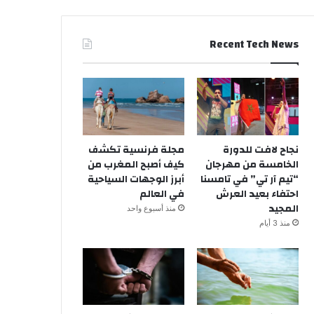
Recent Tech News
نجاح لافت للدورة
مجلة فرنسية تكشف
الخامسة من مهرجان
كيف أصبح المغرب من
“تيم آر تي” في تامسنا
أبرز الوجهات السياحية
احتفاء بعيد العرش
في العالم
المجيد
منذ أسبوع واحد
منذ 3 أيام