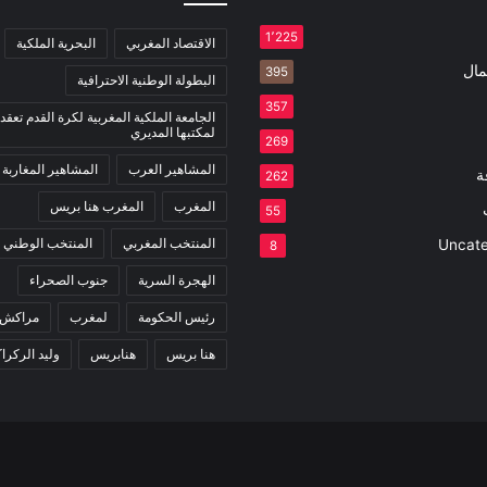
1٬225
الاقتصاد المغربي
البحرية الملكية
مال
395
البطولة الوطنية الاحترافية
357
الجامعة الملكية المغربية لكرة القدم تعقد 
لمكتبها المديري
269
المشاهير العرب
المشاهير المغاربة
ة
262
المغرب
المغرب هنا بريس
55
المنتخب المغربي
المنتخب الوطني
Uncate
8
الهجرة السرية
جنوب الصحراء
رئيس الحكومة
لمغرب
مراكش
هنا بريس
هنابريس
وليد الركرا