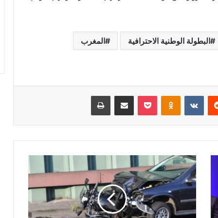
البطولة الوطنية الاحترافية
المغرب
‏Reddit
‏VKontakte
Odnoklassniki
‫Pocket
مشاركة عبر البريد
طباعة
ح
و
ا
د
ث
ا