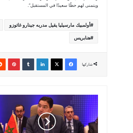
ويتمنى لهم حظًا سعيدًا في المستقبل”.
أولمبيك مارسيليا يقيل مدربه جينارو غاتوزو
هنابريس
فيسبوك
‫X
لينكدإن
‏Tumblr
بينتيريست
شاركها
ن
ا
ص
ر
ب
و