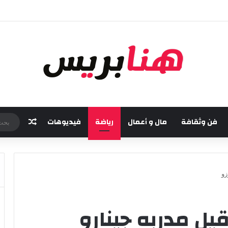
مسة من مهرجان “تيم آر تي” في تامسنا احتفاء بعيد العرش المجيد
فن وثقافة
مال و أعمال
رياضة
فيديوهات
مقال عش
زو
يل مدربه جينارو