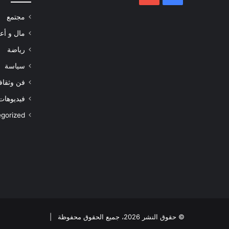
مجتمع
مال و أع
رياضة
سياسة
فن وثقاف
فيديوهات
gorized
© حقوق النشر 2026، جميع الحقوق محفوظة |