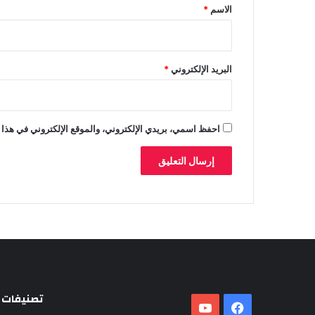
*
الاسم
*
ع
م
ا
ل
ا
البريد الإلكتروني
*
ل
ا
ت
ح
احفظ اسمي، بريدي الإلكتروني، والموقع الإلكتروني في هذا 
ا
د
ا
ل
إ
ف
ر
ي
ق
ي
تصنيفات
فيسبوك
‫YouTube