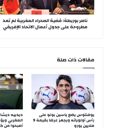
ر
ي
ط
ناصر بوريطة: قضية الصحراء المغربية لم تعد
ة
مطروحة على جدول أعمال الاتحاد الإفريقي
:
ق
ض
ي
ة
ا
مقالات ذات صلة
ل
ص
ح
ر
ا
ء
ا
ل
م
يوفنتوس يضع ياسين بونو على
ديدييه ديشان
غ
رأس أولوياته ويجهز عرضا بقيمة 9
المغربي ويؤ
ر
ملايين يورو
أصبحوا من كب
ب