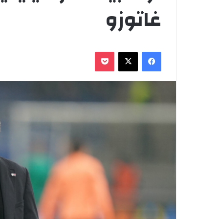
غاتوزو
فيسبوك
‫X
‫Pocket