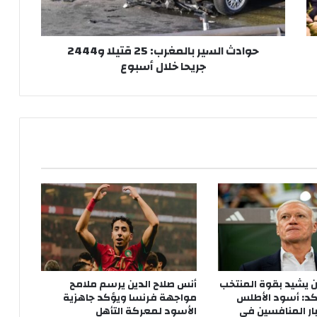
ل
س
ي
حوادث السير بالمغرب: 25 قتيلا و2444
ر
جريحا خلال أسبوع
ب
ا
ل
م
غ
ر
ب
:
2
5
ق
ت
ي
ل
ا
 يشيد بقوة المنتخب
أنس صلاح الدين يرسم ملامح
و
كد: أسود الأطلس
مواجهة فرنسا ويؤكد جاهزية
2
ار المنافسين في
الأسود لمعركة التأهل
4