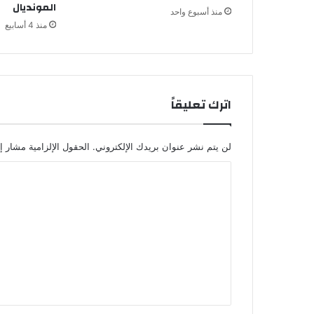
المونديال
منذ أسبوع واحد
ي
منذ 4 أسابيع
ة
ل
م
ت
ع
اترك تعليقاً
د
م
ط
لن يتم نشر عنوان بريدك الإلكتروني.
الحقول الإلزامية مشار إل
ر
و
ا
ح
ة
ل
ع
ت
ل
ع
ى
ج
ل
د
ي
و
ل
ق
أ