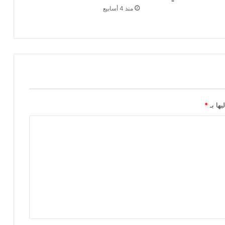
منذ 4 أسابيع
4
4
ج
ر
ي
ح
ا
خ
ل
يها بـ
*
ا
ل
أ
س
ب
و
ع