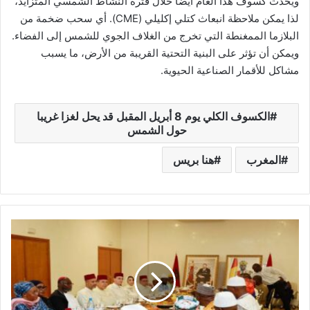
ويحدث كسوف هذا العام أيضا خلال فترة النشاط الشمسي المتزايد،
لذا يمكن ملاحظة انبعاث كتلي إكليلي (CME). أي سحب ضخمة من
البلازما الممغنطة التي تخرج من الغلاف الجوي للشمس إلى الفضاء.
ويمكن أن تؤثر على البنية التحتية القريبة من الأرض، ما يسبب
مشاكل للأقمار الصناعية الحيوية.
الكسوف الكلي يوم 8 أبريل المقبل قد يحل لغزا غريبا
حول الشمس
المغرب
هنا بريس
غ
ي
ن
ي
ا
.