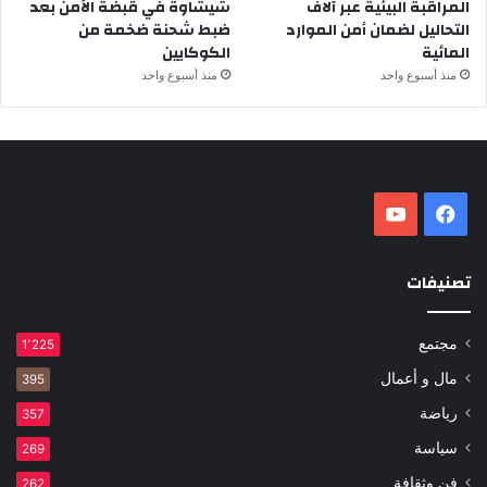
المراقبة البيئية عبر آلاف
شيشاوة في قبضة الأمن بعد
التحاليل لضمان أمن الموارد
ضبط شحنة ضخمة من
المائية
الكوكايين
منذ أسبوع واحد
منذ أسبوع واحد
فيسبوك
‫YouTube
تصنيفات
مجتمع
1٬225
مال و أعمال
395
رياضة
357
سياسة
269
فن وثقافة
262