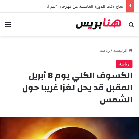
نجاح لافت للدورة الخامسة من مهرجان “تيم آر تي” في تامسنا احتفاء بعيد العرش المجيد
بحث عن
الق
الرئيسية
/
رياضة
رياضة
الكسوف الكلي يوم 8 أبريل
المقبل قد يحل لغزا غريبا حول
الشمس