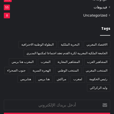
فيديوهات
55
Uncategorized
8
Tags
الاقتصاد المغربي
البحرية الملكية
البطولة الوطنية الاحترافية
الجامعة الملكية المغربية لكرة القدم تعقد اجتماعا لمكتبها المديري
المشاهير العرب
المشاهير المغاربة
المغرب
المغرب هنا بريس
المنتخب المغربي
المنتخب الوطني
الهجرة السرية
جنوب الصحراء
رئيس الحكومة
لمغرب
مراكش
هنا بريس
هنابريس
وليد الركراكي
أدخل
بريدك
الإلكتروني