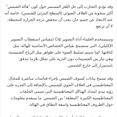
وقد تؤدي التجارب إلى حل اللغز المستمر حول كون “هالة الشمس”
أكثر سخونة من الغلاف الضوئي (السطح المرئي للشمس)، خاصة أنه
عند الابتعاد عن جسم حار، يجب أن تنخفض درجة الحرارة المحيطة،
لا أن ترتفع.
وسيستخدم العلماء أداة التصوير Cip (مقياس استقطاب التصوير
الإكليلي)، التي ستسمح بقياس الخصائص الأساسية للهالة، مثل
كثافتها. كما سيتم تسليط الضوء على ظواهر مثل الرياح الشمسية،
وهي تيار من الجسيمات دون الذرية على شكل بلازما تتدفق
باستمرار إلى خارج الشمس.
وقد تسمح بيانات كسوف الشمس بإجراء قياسات مباشرة للمجال
المغناطيسي في الغلاف الجوي للشمس. بالإضافة إلى القدرة على
رؤية مدى امتداد الهياكل المغناطيسية التي تسمى الحلقات
المغناطيسية الكبيرة “المغلقة” من الشمس، ما سيقدم معلومات
حول الظروف المغناطيسية واسعة النطاق في الهالة.