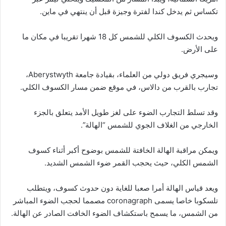
تكساس ثم يدخل كندا لفترة وجيزة قبل أن ينتهي في ماين.
ويحدث الكسوف الكلي للشمس كل 18 شهرا تقريبا في مكان ما
على الأرض.
وسيجري فريق دولي من العلماء، بقيادة جامعة Aberystwyth،
تجارب بالقرب من دالاس، في موقع ضمن مسار الكسوف الكلي.
وقد تسلط التجارب الضوء على لغز طويل الأمد يتعلق بالجزء
الخارجي من الغلاف الجوي للشمس “الهالة”.
ويمكن مراقبة الهالة الخافتة للشمس بوضوح أكبر أثناء كسوف
الشمس الكلي، حيث يحجب القمر ضوء الشمس الشديد.
ويعد قياس الهالة أمرا صعبا للغاية دون حدوث كسوف، ويتطلب
تلسكوبا خاصا يسمى coronagraph مصمما لحجب الضوء المباشر
من الشمس، ما يسمح باستكشاف الضوء الخافت الصادر عن الهالة.