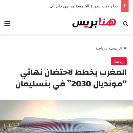
نجاح لافت للدورة الخامسة من مهرجان “تيم آر تي” في تامسنا احتفاء بعيد العرش المجيد
بحث عن
الق
الرئيسية
/
رياضة
رياضة
المغرب يخطط لاحتضان نهائي
“مونديال 2030” في بنسليمان