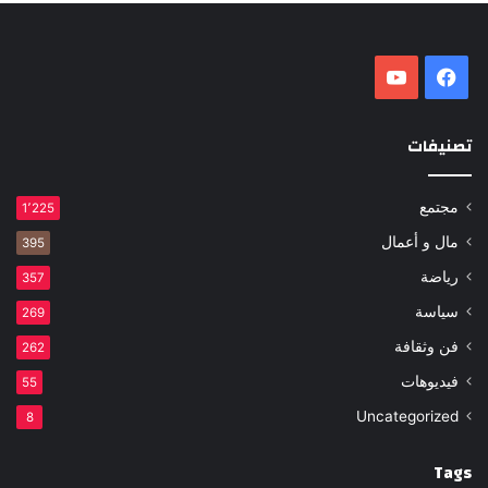
فيسبوك
‫YouTube
تصنيفات
مجتمع
1٬225
مال و أعمال
395
رياضة
357
سياسة
269
فن وثقافة
262
فيديوهات
55
Uncategorized
8
Tags