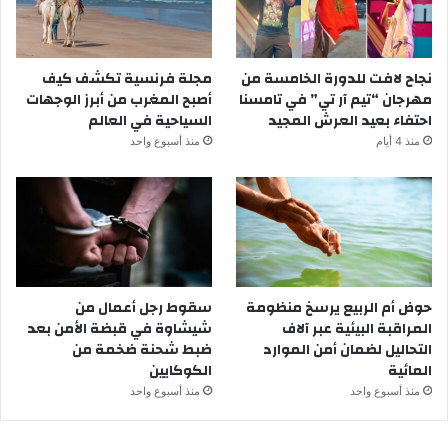
نجاح لافت للدورة الخامسة من
مجلة فرنسية تكشف كيف
مهرجان “تيم آر تي” في تامسنا
أصبح المغرب من أبرز الوجهات
احتفاء بعيد العرش المجيد
السياحية في العالم
منذ 4 أيام
منذ أسبوع واحد
حوض أم الربيع يرسخ منظومة
سقوط رجل أعمال من
المراقبة البيئية عبر آلاف
شيشاوة في قبضة الأمن بعد
التحاليل لضمان أمن الموارد
ضبط شحنة ضخمة من
المائية
الكوكايين
منذ أسبوع واحد
منذ أسبوع واحد