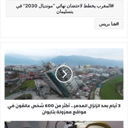
المغرب يخطط لاحتضان نهائي “مونديال 2030” في
بنسليمان
هنا بريس
3
أ
ي
ا
م
ب
ع
د
ا
3 أيام بعد الزلزال المدمر.. أكثر من 600 شخص عالقون في
ل
مواقع معزولة بتايوان
ز
ل
ز
إ