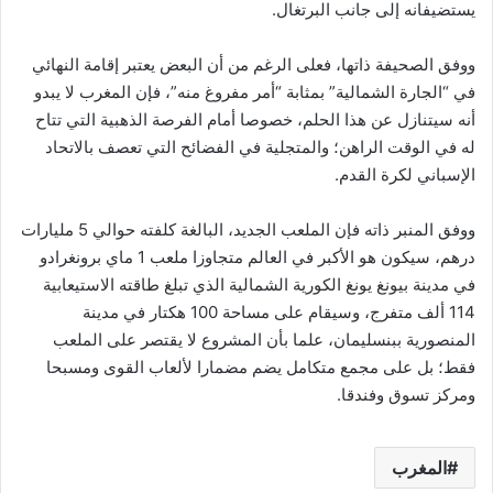
يستضيفانه إلى جانب البرتغال.
ووفق الصحيفة ذاتها، فعلى الرغم من أن البعض يعتبر إقامة النهائي
في “الجارة الشمالية” بمثابة “أمر مفروغ منه”، فإن المغرب لا يبدو
أنه سيتنازل عن هذا الحلم، خصوصا أمام الفرصة الذهبية التي تتاح
له في الوقت الراهن؛ والمتجلية في الفضائح التي تعصف بالاتحاد
الإسباني لكرة القدم.
ووفق المنبر ذاته فإن الملعب الجديد، البالغة كلفته حوالي 5 مليارات
درهم، سيكون هو الأكبر في العالم متجاوزا ملعب 1 ماي برونغرادو
في مدينة بيونغ يونغ الكورية الشمالية الذي تبلغ طاقته الاستيعابية
114 ألف متفرج، وسيقام على مساحة 100 هكتار في مدينة
المنصورية ببنسليمان، علما بأن المشروع لا يقتصر على الملعب
فقط؛ بل على مجمع متكامل يضم مضمارا لألعاب القوى ومسبحا
ومركز تسوق وفندقا.
المغرب