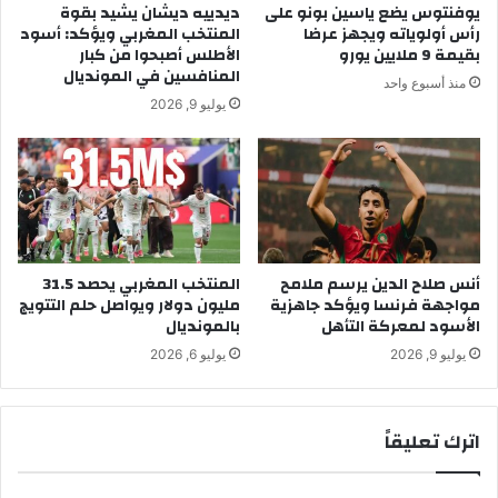
يوفنتوس يضع ياسين بونو على
ديدييه ديشان يشيد بقوة
ع
ل
رأس أولوياته ويجهز عرضا
المنتخب المغربي ويؤكد: أسود
ا
م
بقيمة 9 ملايين يورو
الأطلس أصبحوا من كبار
ل
غ
المنافسين في المونديال
منذ أسبوع واحد
ق
ر
يوليو 9, 2026
و
ب
ن
ي
ف
2
ي
0
م
0
و
ج
ا
ه
ق
أنس صلاح الدين يرسم ملامح
المنتخب المغربي يحصد 31.5
ا
مواجهة فرنسا ويؤكد جاهزية
مليون دولار ويواصل حلم التتويج
ع
ز
الأسود لمعركة التأهل
بالمونديال
م
ر
ع
ؤ
يوليو 9, 2026
يوليو 6, 2026
ز
ي
و
ة
ل
ل
اترك تعليقاً
ة
ل
ب
ح
ت
د