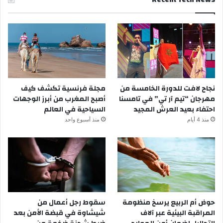
نجاح لافت للدورة الخامسة من
مجلة فرنسية تكشف كيف
مهرجان “تيم آر تي” في تامسنا
أصبح المغرب من أبرز الوجهات
احتفاء بعيد العرش المجيد
السياحية في العالم
منذ 4 أيام
منذ أسبوع واحد
حوض أم الربيع يرسخ منظومة
سقوط رجل أعمال من
المراقبة البيئية عبر آلاف
شيشاوة في قبضة الأمن بعد