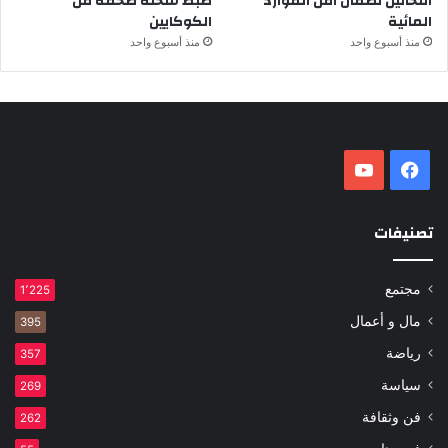
التحاليل لضمان أمن الموارد
ضبط شحنة ضخمة من
المائية
الكوكايين
منذ أسبوع واحد
منذ أسبوع واحد
فيسبوك
‫YouTube
تصنيفات
مجتمع
1٬225
مال و أعمال
395
رياضة
357
سياسة
269
فن وثقافة
262