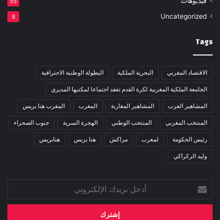
فيديوهات
55
Uncategorized
8
Tags
الاقتصاد المغربي
البحرية الملكية
البطولة الوطنية الاحترافية
الجامعة الملكية المغربية لكرة القدم تعقد اجتماعا لمكتبها المديري
المشاهير العرب
المشاهير المغاربة
المغرب
المغرب هنا بريس
المنتخب المغربي
المنتخب الوطني
الهجرة السرية
جنوب الصحراء
رئيس الحكومة
لمغرب
مراكش
هنا بريس
هنابريس
وليد الركراكي
أدخل
بريدك
الإلكتروني