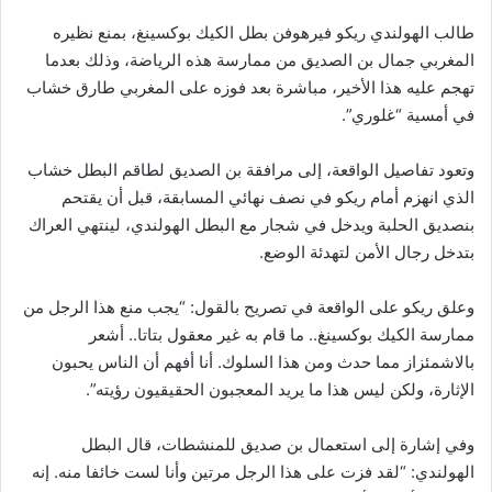
طالب الهولندي ريكو فيرهوفن بطل الكيك بوكسينغ، بمنع نظيره
المغربي جمال بن الصديق من ممارسة هذه الرياضة، وذلك بعدما
تهجم عليه هذا الأخير، مباشرة بعد فوزه على المغربي طارق خشاب
في أمسية “غلوري”.
وتعود تفاصيل الواقعة، إلى مرافقة بن الصديق لطاقم البطل خشاب
الذي انهزم أمام ريكو في نصف نهائي المسابقة، قبل أن يقتحم
بنصديق الحلبة ويدخل في شجار مع البطل الهولندي، لينتهي العراك
بتدخل رجال الأمن لتهدئة الوضع.
وعلق ريكو على الواقعة في تصريح بالقول: “يجب منع هذا الرجل من
ممارسة الكيك بوكسينغ.. ما قام به غير معقول بتاتا.. أشعر
بالاشمئزاز مما حدث ومن هذا السلوك. أنا أفهم أن الناس يحبون
الإثارة، ولكن ليس هذا ما يريد المعجبون الحقيقيون رؤيته”.
وفي إشارة إلى استعمال بن صديق للمنشطات، قال البطل
الهولندي: “لقد فزت على هذا الرجل مرتين وأنا لست خائفا منه. إنه