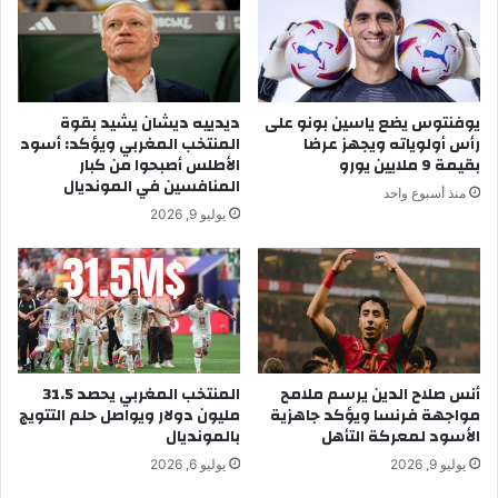
ا
ي
ن
و
ص
م
د
ا
ي
ل
يوفنتوس يضع ياسين بونو على
ديدييه ديشان يشيد بقوة
ق
أ
رأس أولوياته ويجهز عرضا
المنتخب المغربي ويؤكد: أسود
ا
ر
بقيمة 9 ملايين يورو
الأطلس أصبحوا من كبار
ل
ب
المنافسين في المونديال
منذ أسبوع واحد
ط
ع
يوليو 9, 2026
ف
ا
و
ء
ل
1
ة
3
ا
م
ل
ا
ر
ر
ا
أنس صلاح الدين يرسم ملامح
المنتخب المغربي يحصد 31.5
س
مواجهة فرنسا ويؤكد جاهزية
مليون دولار ويواصل حلم التتويج
ح
2
الأسود لمعركة التأهل
بالمونديال
ل
0
"
2
يوليو 9, 2026
يوليو 6, 2026
ع
4