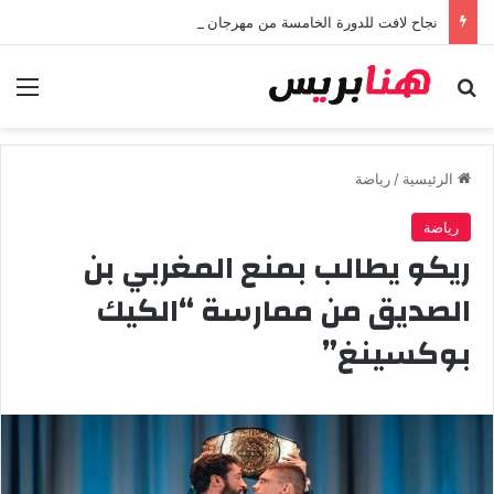
نجاح لافت للدورة الخامسة من مهرجان “تيم آر تي” في تامسنا احتفاء بعيد العرش المجيد
بحث عن
الق
الرئيسية
/
رياضة
رياضة
ريكو يطالب بمنع المغربي بن
الصديق من ممارسة “الكيك
بوكسينغ”