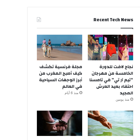
Recent Tech News
نجاح لافت للدورة
مجلة فرنسية تكشف
الخامسة من مهرجان
كيف أصبح المغرب من
“تيم آر تي” في تامسنا
أبرز الوجهات السياحية
احتفاء بعيد العرش
في العالم
المجيد
منذ 6 أيام
منذ يومين