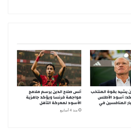
ا
ن
ي
ا
.
.
ش
ر
ا
ك
ة
م
ز
د
ه
 يشيد بقوة المنتخب
أنس صلاح الدين يرسم ملامح
ر
كد: أسود الأطلس
مواجهة فرنسا ويؤكد جاهزية
ة
ار المنافسين في
الأسود لمعركة التأهل
ب
منذ 4 أسابيع
ط
ا
ب
ع