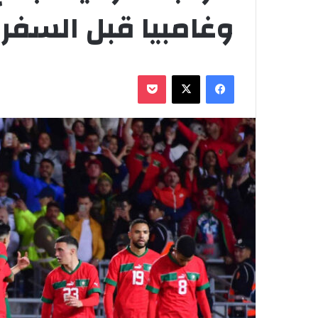
وغامبيا قبل السفر 
فيسبوك
‫X
‫Pocket