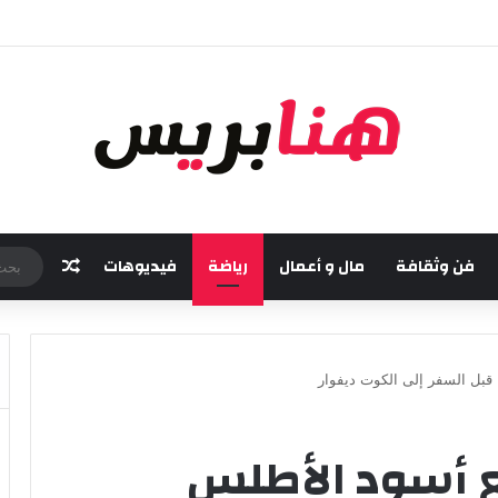
خامسة من مهرجان “تيم آر تي” في تامسنا احتفاء بعيد العرش المجيد
فن وثقافة
مال و أعمال
رياضة
فيديوهات
مقال عش
 قبل السفر إلى الكوت ديفوار
 أسود الأطلس