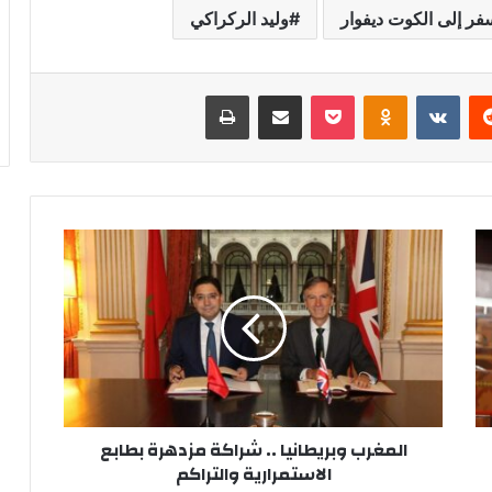
فر إلى الكوت ديفوار
وليد الركراكي
‏Reddit
‏VKontakte
Odnoklassniki
‫Pocket
مشاركة عبر البريد
طباعة
ا
ل
م
غ
ر
ب
و
ب
ر
المغرب وبريطانيا .. شراكة مزدهرة بطابع
ي
الاستمرارية والتراكم
ط