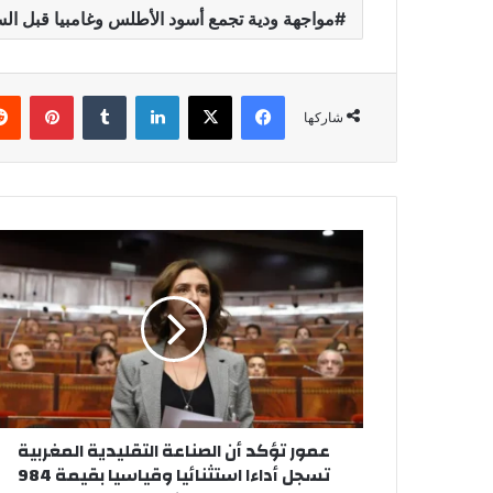
مواجهة ودية تجمع أسود الأطلس وغامبيا قبل الس
فيسبوك
‫X
لينكدإن
‏Tumblr
بينتيريست
شاركها
ع
م
و
ر
ت
ؤ
ك
د
أ
عمور تؤكد أن الصناعة التقليدية المغربية
ن
تسجل أداءا استثنائيا وقياسيا بقيمة 984
ا