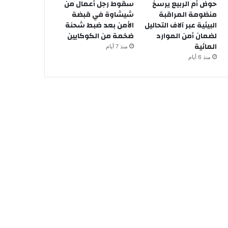
حوض أم الربيع يرسخ
سقوط رجل أعمال من
منظومة المراقبة
شيشاوة في قبضة
البيئية عبر آلاف التحاليل
الأمن بعد ضبط شحنة
لضمان أمن الموارد
ضخمة من الكوكايين
المائية
منذ 7 أيام
منذ 6 أيام