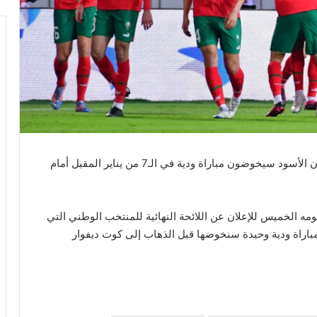
أعلن وليد الركراكي مدرب المنتخب الوطني المغربي أن الأسود سيخوضون مباراة ودية في الـ7 من يناير المقبل أمام
مه الخميس للإعلان عن اللائحة النهائية للمنتخب الوطني التي
باراة ودية وحيدة سنخوضها قبل الذهاب إلى كوت ديفوار