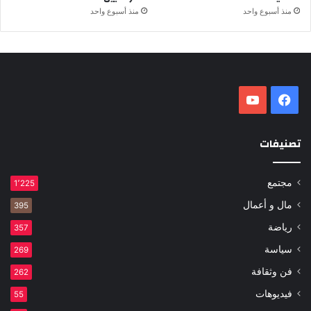
منذ أسبوع واحد
منذ أسبوع واحد
فيسبوك
‫YouTube
تصنيفات
مجتمع
1٬225
مال و أعمال
395
رياضة
357
سياسة
269
فن وثقافة
262
فيديوهات
55