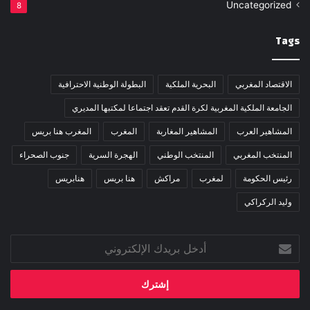
Uncategorized
8
Tags
الاقتصاد المغربي
البحرية الملكية
البطولة الوطنية الاحترافية
الجامعة الملكية المغربية لكرة القدم تعقد اجتماعا لمكتبها المديري
المشاهير العرب
المشاهير المغاربة
المغرب
المغرب هنا بريس
المنتخب المغربي
المنتخب الوطني
الهجرة السرية
جنوب الصحراء
رئيس الحكومة
لمغرب
مراكش
هنا بريس
هنابريس
وليد الركراكي
أدخل
بريدك
الإلكتروني