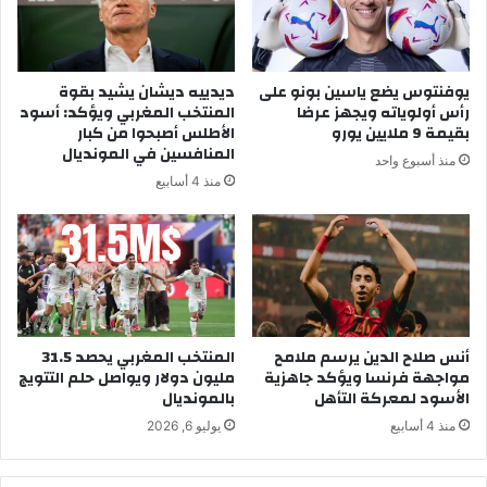
ا
ي
ن
ي
ا
ن
ل
ا
يوفنتوس يضع ياسين بونو على
ديدييه ديشان يشيد بقوة
ر
ت
رأس أولوياته ويجهز عرضا
المنتخب المغربي ويؤكد: أسود
ب
ج
بقيمة 9 ملايين يورو
الأطلس أصبحوا من كبار
ي
د
المنافسين في المونديال
منذ أسبوع واحد
ع
ي
منذ 4 أسابيع
ا
د
ل
ة
م
ف
ح
ي
ل
م
ي
ن
ب
ا
ط
أنس صلاح الدين يرسم ملامح
المنتخب المغربي يحصد 31.5
ص
مواجهة فرنسا ويؤكد جاهزية
مليون دولار ويواصل حلم التتويج
ن
ب
الأسود لمعركة التأهل
بالمونديال
ج
ا
ة
ل
منذ 4 أسابيع
يوليو 6, 2026
م
س