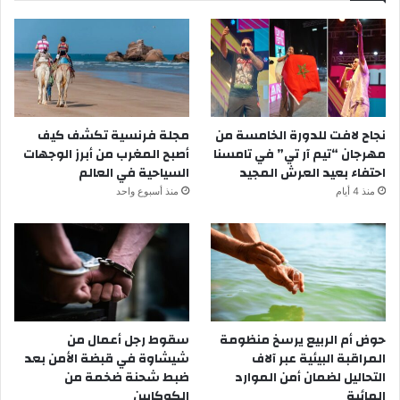
نجاح لافت للدورة الخامسة من
مجلة فرنسية تكشف كيف
مهرجان “تيم آر تي” في تامسنا
أصبح المغرب من أبرز الوجهات
احتفاء بعيد العرش المجيد
السياحية في العالم
منذ 4 أيام
منذ أسبوع واحد
حوض أم الربيع يرسخ منظومة
سقوط رجل أعمال من
المراقبة البيئية عبر آلاف
شيشاوة في قبضة الأمن بعد
التحاليل لضمان أمن الموارد
ضبط شحنة ضخمة من
المائية
الكوكايين