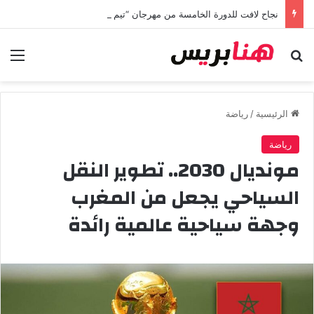
نجاح لافت للدورة الخامسة من مهرجان “تيم آر تي” في تامسنا احتفاء بعيد العرش المجيد
بحث عن
الق
الرئيسية
/
رياضة
رياضة
مونديال 2030.. تطوير النقل
السياحي يجعل من المغرب
وجهة سياحية عالمية رائدة