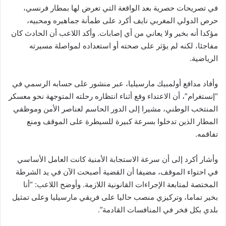
في تصريحات حصرية بعد الواقعة التي تعرض لها بمطار فرنسي،
حرص الدولي المغربي نايف أكرد على طمأنة جماهيره ومحبيه،
مؤكدا أنه بخير ولا يعاني من أي إصابات. وأكد اللاعب أن الحادث كان
مفاجئا، لكنه لم يؤثر على صحته أو استعداده لمواصلة مسيرته
الرياضية.
وأفاد مدافع أولمبيك مارسيليا، عبر منشور على حسابه الرسمي في
“إنستغرام”، أن الاعتداء وقع أثناء انتظاره رحلته المتوجهة نحو معسكر
المنتخب الوطني، مشيرا إلى الدور الحاسم لعناصر الأمن وموظفي
المطار الذين تدخلوا بسرعة كبيرة للسيطرة على الموقف ومنع
تفاقمه.
وأشار أكرد إلى أن سرعة الاستجابة الأمنية كانت العامل الأساسي
في احتواء الموقف، مضيفا أن القضية أصبحت الآن في يد الشرطة
المختصة لمتابعة الإجراءات القانونية اللازمة. وأوضح اللاعب: “أنا
بخير تماما، وتركيزي منصب حاليا على فريقي مارسيليا وعلى تمثيل
بلدي بكل فخر في المنافسات القادمة”.