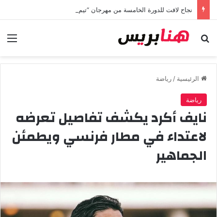
نجاح لافت للدورة الخامسة من مهرجان “تيم آر تي” في تامسنا احتفاء بعيد العرش المجيد
بحث عن
الق
الرئيسية
/
رياضة
رياضة
نايف أكرد يكشف تفاصيل تعرضه
لاعتداء في مطار فرنسي ويطمئن
الجماهير