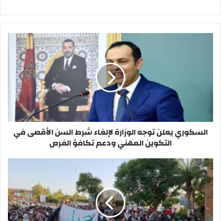
ا
ل
س
ك
و
ر
ي
ي
ع
السكوري يعلن توجه الوزارة لإلغاء شرط السن الأقصى في
ل
التكوين المهني ودعم تكافؤ الفرص
ن
ت
و
ش
ج
ب
ه
ا
ا
ب
ل
“
و
G