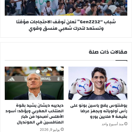
ز
e
ا
n
ر
Z
شباب “GenZ212” تعلن توقف الاحتجاجات مؤقتا
ة
2
وتستعد لتحرك شعبي منسق وقوي
ل
1
إ
2
ل
”
غ
ت
مقالات ذات صلة
ا
ع
ء
ل
ش
ن
ر
ت
ط
و
ا
ق
ل
ف
س
ا
ن
ل
يوفنتوس يضع ياسين بونو على
ديدييه ديشان يشيد بقوة
ا
ا
رأس أولوياته ويجهز عرضا
المنتخب المغربي ويؤكد: أسود
ل
ح
بقيمة 9 ملايين يورو
الأطلس أصبحوا من كبار
أ
ت
المنافسين في المونديال
منذ أسبوع واحد
ق
ج
يوليو 9, 2026