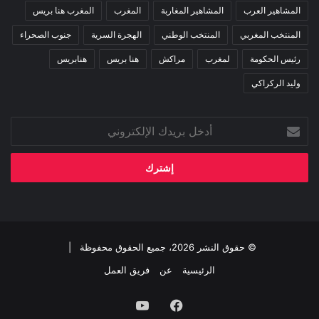
المشاهير العرب
المشاهير المغاربة
المغرب
المغرب هنا بريس
المنتخب المغربي
المنتخب الوطني
الهجرة السرية
جنوب الصحراء
رئيس الحكومة
لمغرب
مراكش
هنا بريس
هنابريس
وليد الركراكي
أدخل
بريدك
الإلكتروني
© حقوق النشر 2026، جميع الحقوق محفوظة |
الرئيسية
عن
فريق العمل
فيسبوك
‫YouTube