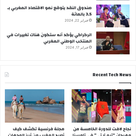
صندوق النقد يتوقع نمو الاقتصاد المغربي بـ
3,5 بالمائة
فبراير 22, 2024
الركراكي يؤكد أنه ستكون هناك تغييرات في
المنتخب الوطني المغربي
فبراير 17, 2024
Recent Tech News
نجاح لافت للدورة الخامسة من
مجلة فرنسية تكشف كيف
مهرجان “تيم آر تي” في تامسنا
أصبح المغرب من أبرز الوجهات