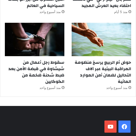
احتفاء بعيد العرش المجيد
السياحية في العالم
منذ 5 أيام
منذ أسبوع واحد
حوض أم الربيع يرسخ منظومة
سقوط رجل أعمال من
المراقبة البيئية عبر آلاف
شيشاوة في قبضة الأمن بعد
التحاليل لضمان أمن الموارد
ضبط شحنة ضخمة من
المائية
الكوكايين
منذ أسبوع واحد
منذ أسبوع واحد
فيسبوك
‫YouTube