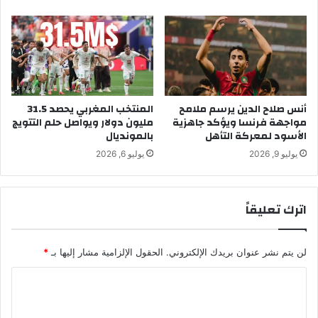
ص
ا
ى
ج
ف
ا
ي
ت
ا
م
ل
ؤ
ت
ق
ك
أنس صلاح الدين يرسم ملامح
المنتخب المغربي يحصد 31.5
ت
مواجهة فرنسا ويؤكد جاهزية
مليون دولار ويواصل حلم التتويج
و
ا
الأسود لمعركة التأهل
بالمونديال
ي
و
ن
ت
يوليو 9, 2026
يوليو 6, 2026
ا
س
ل
ت
م
ع
اترك تعليقاً
ه
د
ن
ل
ي
ت
لن يتم نشر عنوان بريدك الإلكتروني.
الحقول الإلزامية مشار إليها بـ
*
و
ح
د
ر
ا
ع
ك
م
ل
ش
ت
ع