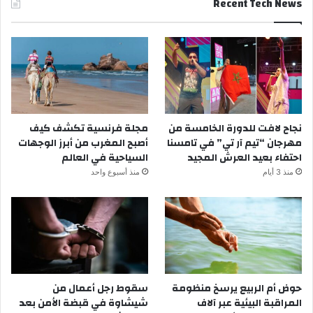
Recent Tech News
نجاح لافت للدورة الخامسة من
مجلة فرنسية تكشف كيف
مهرجان “تيم آر تي” في تامسنا
أصبح المغرب من أبرز الوجهات
احتفاء بعيد العرش المجيد
السياحية في العالم
منذ 3 أيام
منذ أسبوع واحد
حوض أم الربيع يرسخ منظومة
سقوط رجل أعمال من
المراقبة البيئية عبر آلاف
شيشاوة في قبضة الأمن بعد