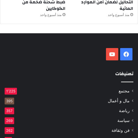
التحاليل لضمان أمن الموارد
ضبط شحنة ضخمة من
المائية
الكوكايين
منذ أسبوع واحد
منذ أسبوع واحد
فيسبوك
‫YouTube
تصنيفات
مجتمع
1٬225
مال و أعمال
395
رياضة
357
سياسة
269
فن وثقافة
262