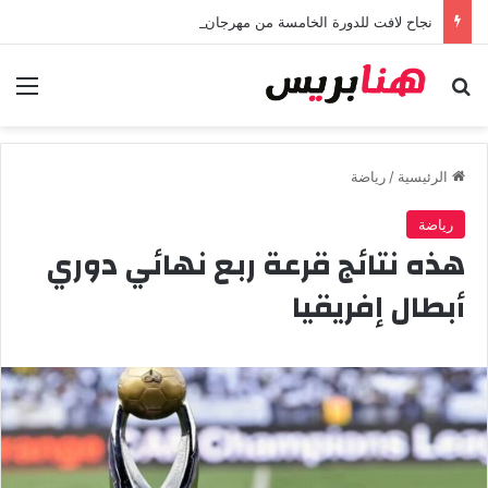
نجاح لافت للدورة الخامسة من مهرجان “تيم آر تي” في تامسنا احتفاء بعيد العرش المجيد
بحث عن
الق
الرئيسية
/
رياضة
رياضة
هذه نتائج قرعة ربع نهائي دوري
أبطال إفريقيا