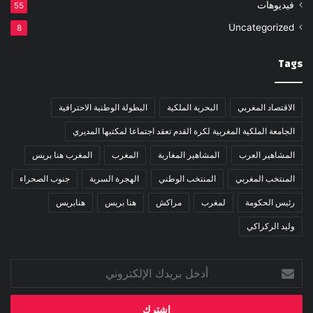
فيديوهات
55
Uncategorized
8
Tags
الاقتصاد المغربي
البحرية الملكية
البطولة الوطنية الاحترافية
الجامعة الملكية المغربية لكرة القدم تعقد اجتماعا لمكتبها المديري
المشاهير العرب
المشاهير المغاربة
المغرب
المغرب هنا بريس
المنتخب المغربي
المنتخب الوطني
الهجرة السرية
جنوب الصحراء
رئيس الحكومة
لمغرب
مراكش
هنا بريس
هنابريس
وليد الركراكي
أدخل
بريدك
الإلكتروني