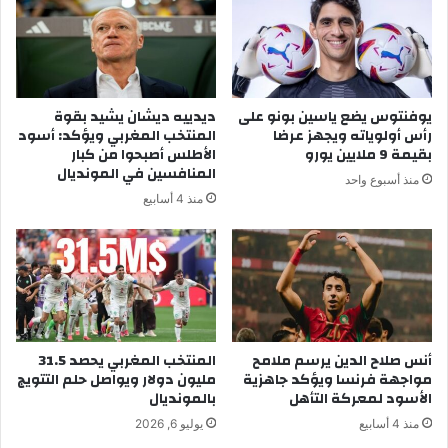
ر
ة
ي
ا
ة
ل
خ
ن
ل
و
يوفنتوس يضع ياسين بونو على
ديدييه ديشان يشيد بقوة
ا
م
رأس أولوياته ويجهز عرضا
المنتخب المغربي ويؤكد: أسود
ل
ت
بقيمة 9 ملايين يورو
الأطلس أصبحوا من كبار
ا
ز
المنافسين في المونديال
منذ أسبوع واحد
ل
ي
منذ 4 أسابيع
أ
د
س
م
ب
ن
و
ا
ع
ح
ا
ت
ل
م
م
أنس صلاح الدين يرسم ملامح
المنتخب المغربي يحصد 31.5
ا
مواجهة فرنسا ويؤكد جاهزية
مليون دولار ويواصل حلم التتويج
ن
ل
الأسود لمعركة التأهل
بالمونديال
ص
ا
ر
ت
منذ 4 أسابيع
يوليو 6, 2026
م
ا