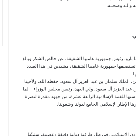
ه وآلـه وصحبـه.
ي،
ما بارو، رئيس جمهورية غامبيا الشقيقة، عن خالص الشكر وبالغ
 تستضيفها جمهورية غامبيا الشقيقة، مشيدين في هذا الصدد
ا.
ن، الملك سلمان بن عبد العزيز آل سعود، حفظه الله، ولأخينا
 عبد العزيز آل سعود، ولي العهد، رئيس مجلس الوزراء – لما
ئاستها للقمة الإسلامية الرابعة عشرة، من جهود مقدرة لنصرة
ا الإطار الإسلامي الجامع لدولنا وشعوبنا.
اون الإسـلامـي في ظل ظرفية دولية دقيقة وعصيبة، سِمَتُها