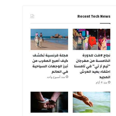
Recent Tech News
نجاح لافت للدورة
مجلة فرنسية تكشف
الخامسة من مهرجان
كيف أصبح المغرب من
“تيم آر تي” في تامسنا
أبرز الوجهات السياحية
احتفاء بعيد العرش
في العالم
المجيد
منذ أسبوع واحد
منذ 4 أيام