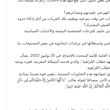
بعض الدول التي تقع فيها هذه الأحداث، رغم ما يشكله ذلك
يذائهم في عقيدتهم ومشاعرهم؟
ات، في وقت يتم فيه توظيف تلك الحريات من أجل إذكاء جذوة
العيش المشترك؟
خير حليف للنزعات الشخصية البئيسة والأجندات السياسية
امي واستغلالها في مزايدات انتخابوية في بعض المجتمعات، ما
وكلنا أمل أن يحقق القرار الأممي الذي اعتمدته الجمعية العامة للأمم المتحدة بالإجماع، في 25 يوليوز 2023، بشأن
هة خطاب الكراهية”، والذي قدمته المملكة المغربية، قفزة نوعية
طاب الكراهية.
يق لمواجهة هذه التجاوزات المسيئة، بنفس قوة تشبتنا بمبادئ
صداقا لقوله تعالى: “يَا أَيُّهَا النَّاسُ إِنَّا خَلَقْنَاكُم مِّن ذَكَرٍ
َّهِ أَتْقَاكُمْ ۚ إِنَّ اللَّهَ عَلِيمٌ خَبِيرٌ”.