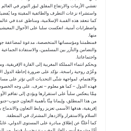
تفشي الأزمات والارتفاع المقلق لبؤر التوتر في العالم ا
واستشراء نزعات التطرف والطائفية المقيتة وما يُفضيا
كما تنعقد هذه القمـة الإسلامية، ومناطق عدة في عالم
واضطرابات أمنية، انعكست سلبا على الأحوال المعيشية
منها.
فمنظمتنا ومؤسساتها المتخصصة، مدعوة لمضاعفة جهوده
والتضامن والتآزر بين المسلمين، والاستفادة الجماعية 
واجتماعاتنا.
وبحكم انتماء المملكة المغربية إلى القارة الإفريقية، وم
وعُرًى روحية راسخة، نؤكد على ضرورة إحاطة الدول الإف
والاهتمام، لمواجهة شتَّى التحديات التي تؤثر على مسار
فهذه الدول – كما هو معلوم – تعرف، على وجه الخصوص، 
مِمَّا ينعكس سلباً على استقرارها ويؤدي إلى تفاقم الأوض
من هذا المنطلق، وإيمانا مِنَّا بأهمية التعاون جنوب-جن
إفريقية، هدفها الأسمى تعزيز روابط التعاون والاندماج 
السلام والاستقرار والازدهار المشترك في المنطقة.
كما أعلنَّا عن إطلاق مبادرة على المستوى الدولي، غاي
أمَّا مشروع أنبوب الغاز المغرب – نيجيريا، فينهل من ال