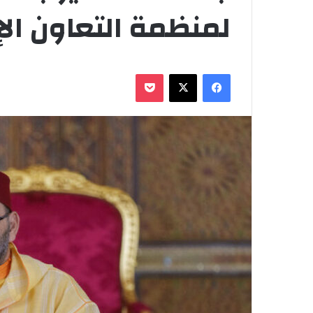
لمنظمة التعاون ال
فيسبوك
‫X
‫Pocket