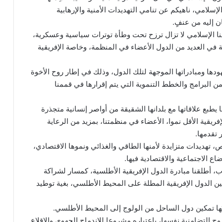
لإسلامي، ناهيكم عن تنامي التهديدات الأمنية والإرهابية
ن إليه من عنفٍ.
نا الإسلامي لا تزال ترزح تحت وطأة توترات سياسية وعسكرية،
 في العديد من الدول الأعضاء في المنظمة، وخاصة الإفريقية
ا ومبادراتها الموجهة لتلك الدول، وذلك في إطار روح الأخوة
من البرامج والخطط التنموية التي يتم إقرارها في قممنا
ا يطبع علاقاتها مع بلدانها الشقيقة من أواصر إنسانية متجذرة
ريقية الأقل نموا، الأعضاء في منظمتنا، بمزيد من الرعاية
 تقدمها.
تهديدات متزايدة لأمنها الطاقي والغذائي ونموها الاقتصادي،
اع الاجتماعية والاقتصادية فيها.
وب، أطلقنا مبادرة الدول الإفريقية الأطلسية، كمسار لشراكة
بين الدول الإفريقية المطلة على المحيط الأطلسي، بغية توطيد
تُها تمكين دول الساحل من الولوج إلى المحيط الأطلسي.
روح التضامنية نفسها، باعتباره مشروعا للاندماج الجهوي والإقلاع