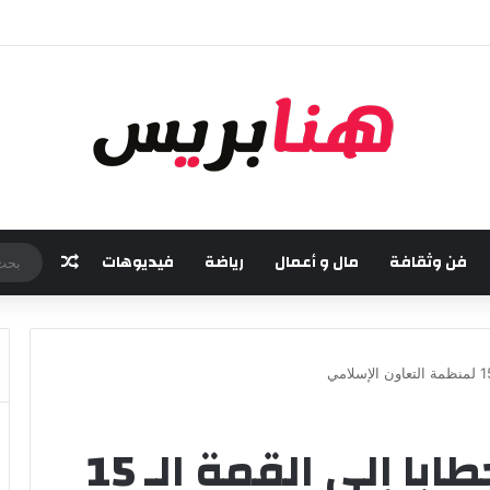
امسة من مهرجان “تيم آر تي” في تامسنا احتفاء بعيد العرش المجيد
فن وثقافة
مال و أعمال
رياضة
فيديوهات
مقال عش
جلالة الملك يوجه خطابا إلى القمة الـ 15