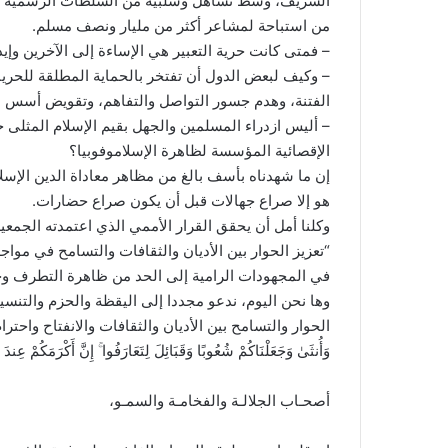
الشريف، وسط تساهل وسلبية من السلطات الرسمية في 
من استباحة لمشاعر أكثر من مليار ونصف مسلم.
– فمتى كانت حرية التعبير هي الإساءة إلى الآخرين وإ
– وكيف لبعض الدول أن تفتخر بالحماية المطلقة للحري
الفتنة، وهدم جسور التواصل والتفاهم، وتقويض أسس 
– أليس ازدراء المسلمين والجهل بقيم الإسلام المثلى 
الإقصائية المؤسسة لظاهرة الإسلاموفوبيا؟
إن ما شهدناه بأسف بالغ من مظاهر معاداة الدين الإسل
هو إلا صراع جهالات قبل أن يكون صراع حضارات.
“تعزيز الحوار بين الأديان والثقافات والتسامح في مواج
في المجهودات الرامية إلى الحد من ظاهرة التطرف وخ
وها نحن اليوم، ندعو مجددا إلى اليقظة والحزم والتنس
الحوار والتسامح بين الأديان والثقافات والانفتاح واحترام الآخر، م
وَأُنثَىٰ وَجَعَلْنَاكُمْ شُعُوبًا وَقَبَائِلَ لِتَعَارَفُوا ۚ إِنَّ أَكْرَمَكُمْ عِندَ الل
أصحـاب الجلالـة والفخامـة والسمـو،