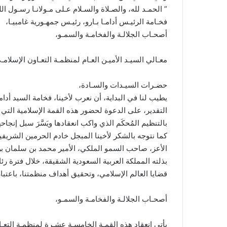
” الحمـد لله، والصـلاة والسـلام عـلى مـولانـا رسـول الل
فخـامة الرئيـس أدامـا بـارو، رئيـس جمهـورية غامبيـا،
أصحـاب الجلالـة والفخامـة والسمـو،
معـالي السيـد الأميـن العـام لمنظمـة التعـاون الإسلامـ
حضـرات السيـدات والسـادة،
يطيب لنا في البداية، أن نعرب لأخينا، فخامة السيد أدا
التقدير، على الدعوة لحضور هذه القمة الإسلامية التي
بالتنظيم المُحكَم الذي واكب انعقادها ويَسَّرَ سبل إنجاحه
كما نتوجه بالشكر لأخينا المبجل خادم الحرمين الشريفي
الأعز، صاحب السمو الملكي، الأمير محمد بن سلمان بن
بذلته المملكة العربية السعودية الشقيقة، خلال فترة ر
قضايا العالم الإسلامي، وتحقيق أهداف منظمتنا، باعتباره
أصحـاب الجلالـة والفخامـة والسمـو،
يأتي انعقاد هذه القمـة الخامسـة عشـرة لمنظمـة التعـ