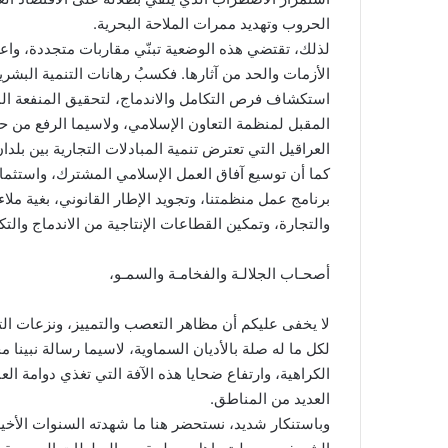
الحروب وتهديد ممرات الملاحة البحرية.
لذلك، تقتضي هذه الوضعية تبنّي مقاربات متجددة، واعت
الأزمات والحد من آثارها. فكسبُ رهانات التنمية البشر
استكشاف فرص التكامل والاندماج، لتحقيق المنفعة المش
المقبل لمنظمة التعاون الإسلامي، ولاسيما الرفع من حصة
العراقيل التي تعترض تنمية المبادلات التجارية بين بلدا
كما أن توسيع آفاق العمل الإسلامي المشترك، واستثمار ال
برنامج عمل منظمتنا، وتجويد الإطار القانوني، بغية مل
والتجارة، وتمكين القطاعات الإنتاجية من الاندماج وال
أصحـاب الجلالـة والفخامـة والسمـو،
لا يخفى عليكم أن مظاهر التعصب والتمييز، ونزعات 
لكل ما له صلة بالأديان السماوية، لاسيما رسالة نبينا
الكراهية، وارتفاع ضحايا هذه الآفة التي تغذي دوامة ا
العديد من المناطق.
وباستنكار شديد، نستحضر هنا ما شهدته السنوات الأخ