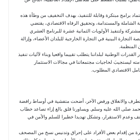
ماد برامج مبتكرة وقابلة للتنفيذ، بهدف التخفيف من وطأة هذه
ية الشاملة والمستدامة، وتحقيق الرفاه الاقتصادي، يقتضي
تركة ولتنفيذ الأولويات الثمانية عشرة للبرنامج العشري
 التجارة البينية في التجارة الخارجية للبلدان الأعضاء، وإزالة
ن المنظمة.
قدرات الوطنية لبلداننا يتطلب تقييما واقعيا وبناء لآليات تنفيذ
اءمته ليستجيبَ لحاجيات مجتمعاتنا في مجالات الاستثمار
تكامل الاقتصادي المطلوب.
التطرف والانغلاق ورفض الآخر، أضحت متفشية في أوساط رافضة
 محمد صلى الله عليه وسلم. ويساورنا قلق بالغ إزاء تصاعد خطاب
لعنف وعدم الاستقرار، وتشكل تهديدا خطيرا للسلم والأمن في
يرة من إقدام بعض الأفراد على إحراق وتدنيس نسخ من المصحف