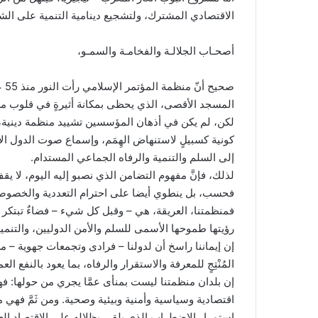
الاقتصادي المشترك، ولتشجيع دينامية التنمية على ال
أصحـاب الجلالـة والفخامـة والسمـو،
صح
المسجد الأقصى، الذي يحظى بمكانة أثيرةٍ في قلوب م
لكن، لم يكن في أذهان المؤسسين تشييد منظمة دينية، بل 
كونية كسبيلٍ لاستنهاض الهِمَم، وإسماع صوت الدول ا
إلى السلم والتنمية والرفاه الجماعي المستدام.
لذلك، فإنَّ مفهوم التضامن الذي نصبو إليه اليوم، لا يق
فحسب، بل ينطوي أيضا على احترام التعددية والخصوصي
فمنظمتنا، العريقة، هي – وقبل كل شيء – فضاءٌ تبتكر و
رؤيتها طموحها الأسمى للسلم والأمن الدوليين، والتنمي
إن إيماننا راسخ أن لدولنا – فرادى وتجمعات جهوية – من 
المُنْتِجٍ للمعرفة والاستقرار والرفاه، بما يعود بالنفع 
إن بلدان منظمتنا ليست بمنأى عمَّا يجري من حولها: 
اقتصادية وسياسية وأمنية وبيئية وصحية. ومن ثَمَّ فهي 
استمرار الاضطراب الذي يلقي بظلاله على الاقتصاد الع