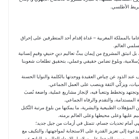
شريط الأطلسي.
يح أنّ منظمة المؤتمر الإسلامي رأت النور منذ 55 عاما بالمملكة المغربية – غداة إقدام أحد المتطرفين على إحراق
سلمي العالم.
انبثق المشروع من إيمان ببثِّ تعاليم دينٍ حنيفٍ وقيمٍ إنسانية
لإسلامية، وبلوغ تضامن حقيقي وعملي، بتحقيق تطلعات شعوبنا
ف عند الذود عن حِياض العقيدة ووحدتها بالكلمة والنوايا الحسنة
ات، ويزكِّي الثقة وينصب على العمل الجماعي.
تجتهد وتخطط وتتعبأ فيه، لإنجاز مشاريع عملية، واضعة نُصبَ
ة المستدامة، والتقدم والرفاه الجماعي.
المؤهلات الطبيعية والبشرية، ما يمكنها من بلوغِ مرتبة التَّكتل
العميم عليها وعلى محيطها وعلى العالم برمته.
فهي أمام تحديات جسام، تتمثل في أزمات من جيل جديد؛
مدعوة إلى تعزيز القدرة على الاستجابة لمواجهتها، والتكيف مع
المي، بسبب الضغط على سلاسل الإمداد العالمية، الناتج عن