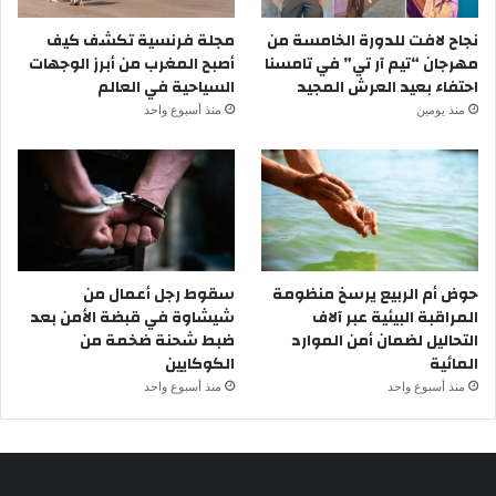
نجاح لافت للدورة الخامسة من
مجلة فرنسية تكشف كيف
مهرجان “تيم آر تي” في تامسنا
أصبح المغرب من أبرز الوجهات
احتفاء بعيد العرش المجيد
السياحية في العالم
منذ يومين
منذ أسبوع واحد
حوض أم الربيع يرسخ منظومة
سقوط رجل أعمال من
المراقبة البيئية عبر آلاف
شيشاوة في قبضة الأمن بعد
التحاليل لضمان أمن الموارد
ضبط شحنة ضخمة من
المائية
الكوكايين
منذ أسبوع واحد
منذ أسبوع واحد