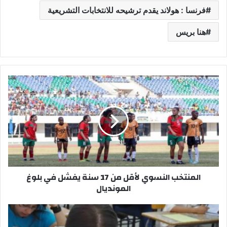
فرنسا : هولاند يقدم ترشيحه للانتخابات التشريعية
هنا بريس
ا
ل
م
ن
ت
خ
ب
ا
ل
المنتخب النسوي لأقل من 17 سنة يفشل في بلوغ
ن
المونديال
س
و
ي
ح
ل
ص