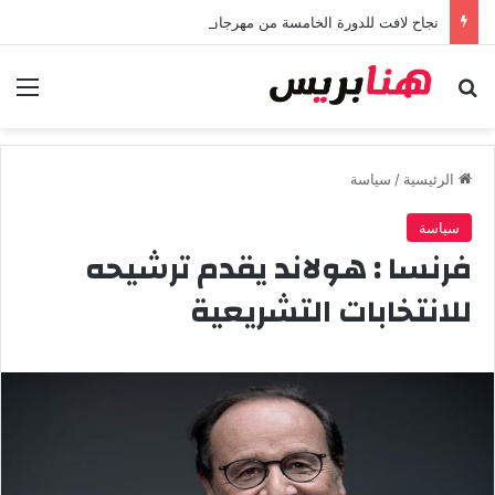
نجاح لافت للدورة الخامسة من مهرجان “تيم آر تي” في تامسنا احتفاء بعيد العرش المجيد
بحث عن
الق
الرئيسية
/
سياسة
سياسة
فرنسا : هولاند يقدم ترشيحه
للانتخابات التشريعية