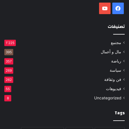
فيسبوك
‫YouTube
تصنيفات
مجتمع
1٬225
مال و أعمال
395
رياضة
357
سياسة
269
فن وثقافة
262
فيديوهات
55
Uncategorized
8
Tags