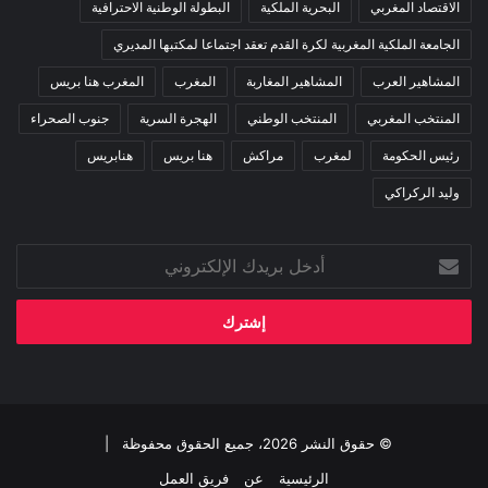
الاقتصاد المغربي
البحرية الملكية
البطولة الوطنية الاحترافية
الجامعة الملكية المغربية لكرة القدم تعقد اجتماعا لمكتبها المديري
المشاهير العرب
المشاهير المغاربة
المغرب
المغرب هنا بريس
المنتخب المغربي
المنتخب الوطني
الهجرة السرية
جنوب الصحراء
رئيس الحكومة
لمغرب
مراكش
هنا بريس
هنابريس
وليد الركراكي
أدخل
بريدك
الإلكتروني
© حقوق النشر 2026، جميع الحقوق محفوظة |
الرئيسية
عن
فريق العمل