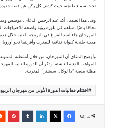
تحت سماء طنجة، حيث كشف كل ركن عن قصة جديدة ل
وفي هذا الصدد ، أكد عبد الرحمن الدغاي، مؤسس ومدير
نجاحًا باهرًا، ساهم في بلورة رؤية واضحة للاحتياجات ا
المهرجان جاء لسد الفراغ في البرمجة الفنية خلال هذه
مدينة طنجة كبوابة ثقافية للمغرب وأفريقيا نحو أوروبا.
وأوضح الدغاي أن المهرجان، من خلال أنشطته المتنوع
المواهب الفنية الناشئة. وذكر أن الدورة الثانية للمه
مظلة منصة “ذا لوكال سيشنز” المغربية.
اختتام فعاليات الدورة الأولى من مهرجان الربيع
فيسبوك
‫X
لينكدإن
‏Tumblr
بينتيريست
شاركها