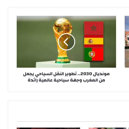
م
و
ن
د
ي
ا
ل
2
0
مونديال 2030.. تطوير النقل السياحي يجعل
3
من المغرب وجهة سياحية عالمية رائدة
0
.
.
ت
ط
و
ي
ر
ا