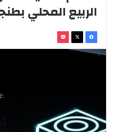
الربيع المحلي بطنج
فيسبوك
‫X
‫Pocket