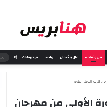
مسة من مهرجان “تيم آر تي” في تامسنا احتفاء بعيد العرش المجيد
فن وثقافة
مال و أعمال
رياضة
فيديوهات
مقال عش
رجان الربيع المحلي بطنجة
ورة الأولى من مهرجان