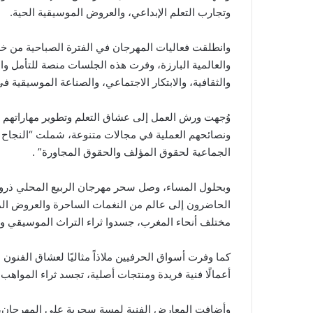
وتجارب التعلم الإبداعي، والعروض الموسيقية الحية.
وانطلقت فعاليات المهرجان في الفترة الصباحية من خل
والعالمية البارزة، وفرت هذه الجلسات منصة للتأمل و
والثقافية، والابتكار الاجتماعي، والصناعة الموسيقية في
وُجهت ورش العمل إلى عشاق التعلم وتطوير مهاراتهم في
ونصائحهم العملية في مجالات متنوعة، شملت “النجاح ال
الجماعية لحقوق المؤلف والحقوق المجاورة” .
وبحلول المساء، وصل سحر مهرجان الربيع المحلي ذروته،
الحاضرون إلى عالم من النغمات الساحرة والعروض ال
مختلف أنحاء المغرب، جسدوا ثراء التراث الموسيقي وا
كما وفرت أسواق الحرفيين ملاذاً مثاليًا لعشاق الفنون
أعمالًا فنية فريدة ومنتجات أصلية، تجسد ثراء المواهب 
وأضافت المعارض الفنية لمسة سحرية على المهرجان،