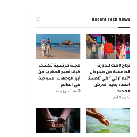
Recent Tech News
نجاح لافت للدورة
مجلة فرنسية تكشف
الخامسة من مهرجان
كيف أصبح المغرب من
“تيم آر تي” في تامسنا
أبرز الوجهات السياحية
احتفاء بعيد العرش
في العالم
المجيد
منذ أسبوع واحد
منذ 3 أيام