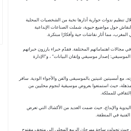
ال تنظيم ندوات حوارية أدارها نخبة من الشخصيات المحلية
النقاش حول مواضيع حيوية، شملت الصناعات الإبداعية
 المغرب، مما أثار نقاشات حية وأفكارًا مبتكرة.
 مجالات اهتماماتهم المختلفة. فقدّم خبراء بارزون خبراتهم
موسيقي: إصدار موسيقي وإتقان البيانات” ، و”الإدارة
 مع أمسيتين غنيتين بالموسيقى والفن والأجواء الودية. سافر
مذهلة، حيث استمتعوا بعروض موسيقية لنجوم محليين من
لثقافي للمملكة.
 اليدوية والإبداع، حيث ضمت العديد من الأكشاك التي تعرض
الفنية في المنطقة.
 حيث تحولت ساحة مهرجان الربيع المحلي إلى متحف مفتوح