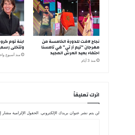
ا
ئ
د
ة
أ
ف
نجاح لافت للدورة الخامسة من
ابنة توم كروز
ر
مهرجان “تيم آر تي” في تامسنا
وتتخلى رسميا
ا
احتفاء بعيد العرش المجيد
منذ أسبوع واح
د
منذ 3 أيام
ا
ل
ق
و
ا
اترك تعليقاً
ت
ا
ل
م
لن يتم نشر عنوان بريدك الإلكتروني.
الحقول الإلزامية مشار إل
س
ا
ل
ح
ل