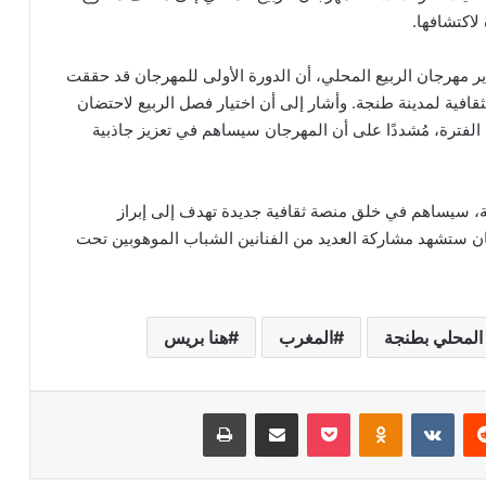
اكتشافها.
 مهرجان الربيع المحلي، أن الدورة الأولى للمهرجان قد حققت
لثقافية لمدينة طنجة. وأشار إلى أن اختيار فصل الربيع لاحتضان
 الفترة، مُشددًا على أن المهرجان سيساهم في تعزيز جاذبية
ة، سيساهم في خلق منصة ثقافية جديدة تهدف إلى إبراز
رجان ستشهد مشاركة العديد من الفنانين الشباب الموهوبين تحت
 المحلي بطنجة
المغرب
هنا بريس
‏Reddit
‏VKontakte
Odnoklassniki
‫Pocket
مشاركة عبر البريد
طباعة