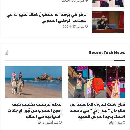
فبراير 22, 2024
الركراكي يؤكد أنه ستكون هناك تغييرات في
المنتخب الوطني المغربي
فبراير 17, 2024
Recent Tech News
نجاح لافت للدورة الخامسة من
مجلة فرنسية تكشف كيف
مهرجان “تيم آر تي” في تامسنا
أصبح المغرب من أبرز الوجهات
احتفاء بعيد العرش المجيد
السياحية في العالم
منذ 4 أيام
منذ أسبوع واحد