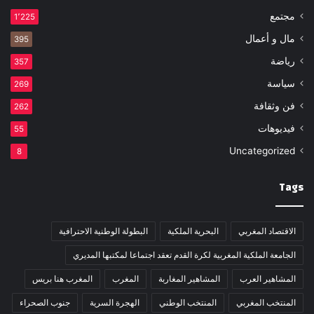
مجتمع
1٬225
مال و أعمال
395
رياضة
357
سياسة
269
فن وثقافة
262
فيديوهات
55
Uncategorized
8
Tags
الاقتصاد المغربي
البحرية الملكية
البطولة الوطنية الاحترافية
الجامعة الملكية المغربية لكرة القدم تعقد اجتماعا لمكتبها المديري
المشاهير العرب
المشاهير المغاربة
المغرب
المغرب هنا بريس
المنتخب المغربي
المنتخب الوطني
الهجرة السرية
جنوب الصحراء