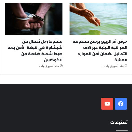
حوض أم الربيع يرسخ منظومة
سقوط رجل أعمال من
المراقبة البيئية عبر آلاف
شيشاوة في قبضة الأمن بعد
التحاليل لضمان أمن الموارد
ضبط شحنة ضخمة من
المائية
الكوكايين
منذ أسبوع واحد
منذ أسبوع واحد
فيسبوك
‫YouTube
تصنيفات