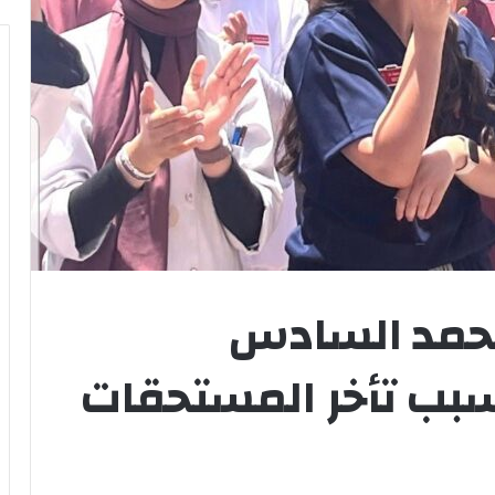
حمد السادس
بب تأخر المستحقات