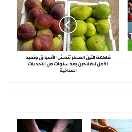
ف
ا
ك
ه
ة
ا
ل
ت
ي
فاكهة التين المبكر تنعش الأسواق وتعيد
ن
الأمل للفلاحين بعد سنوات من التحديات
ا
المناخية
ل
م
ب
ك
ر
ت
ن
ع
ش
ا
ل