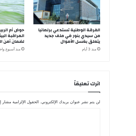
ه
ا
ل
ع
الفرقة الوطنية تستدعي برلمانيا
حوض أم الرب
ا
من سيدي بنور في ملف جديد
المراقبة البيئ
ل
يتعلق بغسل الأموال
لضمان أمن الم
م
منذ 3 أيام
منذ أسبوع واح
ي
و
ي
ص
ع
اترك تعليقاً
د
ب
ث
ب
لن يتم نشر عنوان بريدك الإلكتروني.
الحقول الإلزامية مشار إل
ا
ا
ت
ب
ل
ي
ت
ن