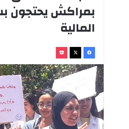
بمراكش يحتجون بس
المالية
فيسبوك
‫X
‫Pocket