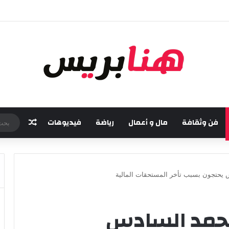
امسة من مهرجان “تيم آر تي” في تامسنا احتفاء بعيد العرش المجيد
فن وثقافة
مال و أعمال
رياضة
فيديوهات
مقال عش
حتجون بسبب تأخر المستحقات المالية
حمد السادس