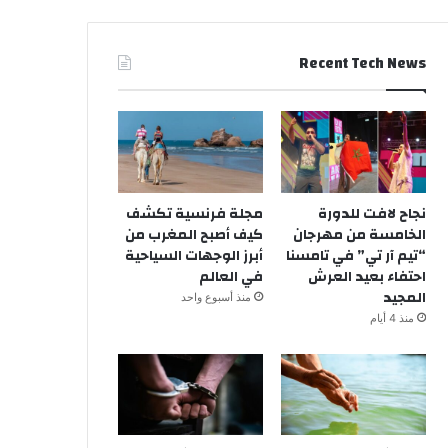
Recent Tech News
نجاح لافت للدورة
مجلة فرنسية تكشف
الخامسة من مهرجان
كيف أصبح المغرب من
“تيم آر تي” في تامسنا
أبرز الوجهات السياحية
احتفاء بعيد العرش
في العالم
المجيد
منذ أسبوع واحد
منذ 4 أيام