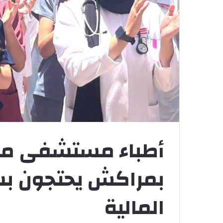
أطباء مستشفى م
بمراكش يحتجون بس
المالية