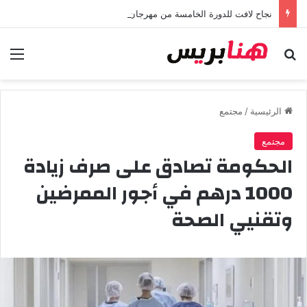
نجاح لافت للدورة الخامسة من مهرجان “تيم آر تي” في تامسنا احتفاء بعيد العرش المجيد
بحث عن
الق
الرئيسية
/
مجتمع
مجتمع
الحكومة تصادق على صرف زيادة
1000 درهم في أجور الممرضين
وتقنيي الصحة