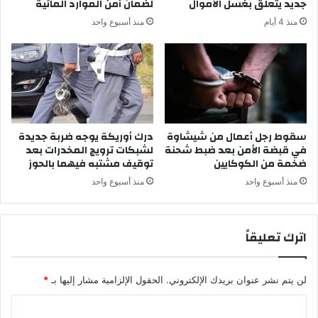
جديد يتعلق بغسل الأموال
لضمان أمن الموارد المائية
ق
ل
منذ 4 أيام
منذ أسبوع واحد
د
م
ي
ل
م
ك
ه
إ
ا
ل
ل
ى
ر
ت
س
ر
سقوط رجل أعمال من شيشاوة
درك أوريكة يوجه ضربة جديدة
م
في قبضة الأمن بعد ضبط شحنة
لشبكات ترويج المخدرات بعد
ا
ضخمة من الكوكايين
توقيف مشتبه فيهما بالحوز
ي
م
ب
منذ أسبوع واحد
منذ أسبوع واحد
اترك تعليقاً
لن يتم نشر عنوان بريدك الإلكتروني.
الحقول الإلزامية مشار إليها بـ
*
ا