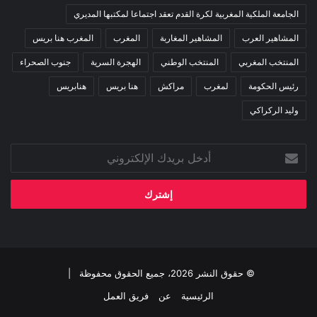
الجامعة الملكية المغربية لكرة القدم تعقد اجتماعا لمكتبها المديري
المشاهير العرب
المشاهير المغاربة
المغرب
المغرب هنا بريس
المنتخب المغربي
المنتخب الوطني
الهجرة السرية
جنوب الصحراء
رئيس الحكومة
لمغرب
مراكش
هنا بريس
هنابريس
وليد الركراكي
أدخل
بريدك
الإلكتروني
© حقوق النشر 2026، جميع الحقوق محفوظة |
الرئيسية
عن
فريق العمل