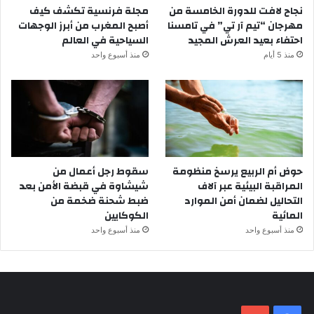
نجاح لافت للدورة الخامسة من
مجلة فرنسية تكشف كيف
مهرجان “تيم آر تي” في تامسنا
أصبح المغرب من أبرز الوجهات
احتفاء بعيد العرش المجيد
السياحية في العالم
منذ 5 أيام
منذ أسبوع واحد
حوض أم الربيع يرسخ منظومة
سقوط رجل أعمال من
المراقبة البيئية عبر آلاف
شيشاوة في قبضة الأمن بعد
التحاليل لضمان أمن الموارد
ضبط شحنة ضخمة من
المائية
الكوكايين
منذ أسبوع واحد
منذ أسبوع واحد