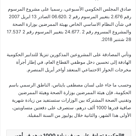
صادق المجلس الحكومي الأسبوعي، رسميا على مشروع المرسوم
رقم 2.676 بتغيير المرسوم رقم 2 .06.620 الصادر 13 ابريل 2007
في شأن النظام الاساسي الخاص بهيئة الممرضين بوزارة الصحة
والمشروع المسروم رقم 2 .24.677 بتغيير المرسوم رقم 2 17.537
28 شتنبر 2018.
وتأتي المصادقة على المشروعين المذكورين تنزيلا للتدابير الحكومية
الهادفة إلى تحسين دخل موظفي القطاع العام، في إطار أجرأة
مخرجات الحوار الاحتماعي المنعقد أواخر أبريل المنصرم.
وحسب ما جاء على لسان مصطفى بايتاس، الناطق الرسمي باسم
الحكومة، فإن هيئة الممرضين بوزارة الصحة وهيئة الممرضين
وتقنيي الصحة المشتركة بين الوزارات ستستفيد من زيادة شهرية
صافية قدرها 1000 ألف درهم، ستصرف على دفعتين متساويتين،
الأولى هذا الشهر، والثانية خلال يوليوز من السنة المقبلة.
الحكومة تصادق على صرف زيادة 1000 درهم في أجور