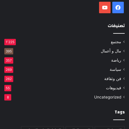
فيسبوك
‫YouTube
تصنيفات
مجتمع
1٬225
مال و أعمال
395
رياضة
357
سياسة
269
فن وثقافة
262
فيديوهات
55
Uncategorized
8
Tags