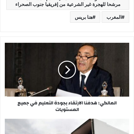
مرشحا للهجرة غير الشرعية من إفريقيا جنوب الصحراء
المغرب
هنا بريس
ا
ل
م
ا
ل
ك
ي
:
ه
المالكي: هدفنا الارتقاء بجودة التعليم في جميع
د
المستويات
ف
ن
ا
م
ا
ن
ل