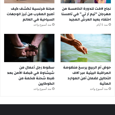
نجاح لافت للدورة الخامسة من
مجلة فرنسية تكشف كيف
مهرجان “تيم آر تي” في تامسنا
أصبح المغرب من أبرز الوجهات
احتفاء بعيد العرش المجيد
السياحية في العالم
منذ 5 أيام
منذ أسبوع واحد
حوض أم الربيع يرسخ منظومة
سقوط رجل أعمال من
المراقبة البيئية عبر آلاف
شيشاوة في قبضة الأمن بعد
التحاليل لضمان أمن الموارد
ضبط شحنة ضخمة من
المائية
الكوكايين
منذ أسبوع واحد
منذ أسبوع واحد