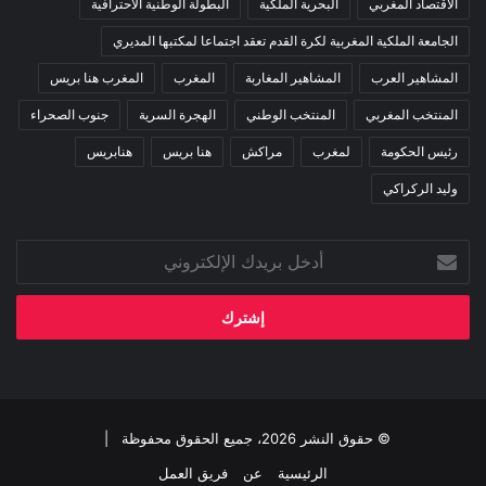
الاقتصاد المغربي
البحرية الملكية
البطولة الوطنية الاحترافية
الجامعة الملكية المغربية لكرة القدم تعقد اجتماعا لمكتبها المديري
المشاهير العرب
المشاهير المغاربة
المغرب
المغرب هنا بريس
المنتخب المغربي
المنتخب الوطني
الهجرة السرية
جنوب الصحراء
رئيس الحكومة
لمغرب
مراكش
هنا بريس
هنابريس
وليد الركراكي
أدخل
بريدك
الإلكتروني
© حقوق النشر 2026، جميع الحقوق محفوظة |
الرئيسية
عن
فريق العمل