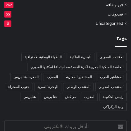
فن وثقافة
262
فيديوهات
55
Uncategorized
8
Tags
الاقتصاد المغربي
البحرية الملكية
البطولة الوطنية الاحترافية
الجامعة الملكية المغربية لكرة القدم تعقد اجتماعا لمكتبها المديري
المشاهير العرب
المشاهير المغاربة
المغرب
المغرب هنا بريس
المنتخب المغربي
المنتخب الوطني
الهجرة السرية
جنوب الصحراء
رئيس الحكومة
لمغرب
مراكش
هنا بريس
هنابريس
وليد الركراكي
أدخل
بريدك