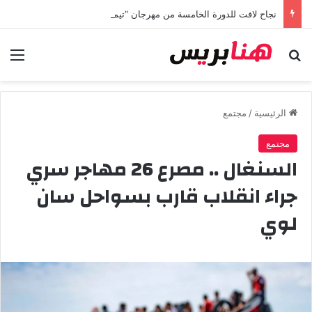
نجاح لافت للدورة الخامسة من مهرجان “تيم آر تي” في تامسنا احتفاء بعيد العرش المجيد
بحث عن
الق
الرئيسية
/
مجتمع
مجتمع
السنغال .. مصرع 26 مهاجر سري
جراء انقلاب قارب بسواحل سان
لوي