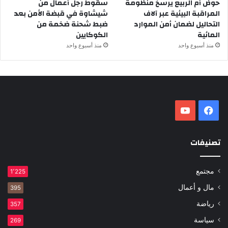
حوض أم الربيع يرسخ منظومة
سقوط رجل أعمال من
المراقبة البيئية عبر آلاف
شيشاوة في قبضة الأمن بعد
التحاليل لضمان أمن الموارد
ضبط شحنة ضخمة من
المائية
الكوكايين
منذ أسبوع واحد
منذ أسبوع واحد
فيسبوك
‫YouTube
تصنيفات
مجتمع
1٬225
مال و أعمال
395
رياضة
357
سياسة
269