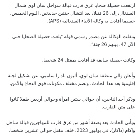
ارتفعت حصيلة ضحايا غرق قارب قبالة سواحل سان لوي شمال
السنغال، إلى 26 قتيلا، بعد انتشال جثتين جديدتين، اليوم الخميس،
حسبما أفادت به وكالة الأنباء السنغالية (APS).
ونقلت الوكالة عن مصدر رسمي قوله “بلغت حصيلة الضحايا حتى
الآن 47، بينهم 26 جثة”.
وكانت حصيلة سابقة قد أفادت بمقتل 24 شخصا.
وأعلن والي منطقة سان لوي، أليون بادارا سامبي، عن تشكيل لجنة
إقليمية بعد هذا الحادث، وتضم مختلف مكونات قوى الدفاع والأمن.
وذكر أحد الناجين، أن حوالي ستين امرأة وحوالي أربعين طفلا كانوا
على متن القارب.
ويأتي الحادث بعد بضعة أشهر من غرق قارب للمهاجرين قبالة ساحل
واكام (داكار)، في يوليوز 2023، خلف مقتل حوالي عشرين شخصا.