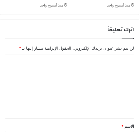
ي
ر
منذ أسبوع واحد
منذ أسبوع واحد
ك
ئ
ي
ي
س
اترك تعليقاً
م
ا
ك
لن يتم نشر عنوان بريدك الإلكتروني.
الحقول الإلزامية مشار إليها بـ
*
ر
و
ا
ن
ل
ت
ع
ل
ي
ق
*
الاسم
*