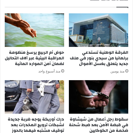
ج
س
ل
ا
س
ت
ا
ق
ل
د
أ
م
ع
أ
ل
و
الفرقة الوطنية تستدعي
حوض أم الربيع يرسخ منظومة
ى
ر
برلمانيا من سيدي بنور في ملف
المراقبة البيئية عبر آلاف التحاليل
ل
ا
جديد يتعلق بغسل الأموال
لضمان أمن الموارد المائية
ل
ق
منذ يومين
منذ أسبوع واحد
ع
ا
د
ع
ا
ت
ل
م
ة
ا
ا
د
ل
ه
ب
ا
سقوط رجل أعمال من شيشاوة
درك أوريكة يوجه ضربة جديدة
ل
في قبضة الأمن بعد ضبط شحنة
لشبكات ترويج المخدرات بعد
ل
ضخمة من الكوكايين
توقيف مشتبه فيهما بالحوز
ج
ل