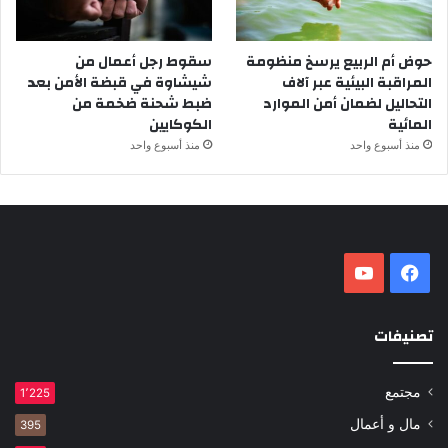
حوض أم الربيع يرسخ منظومة
سقوط رجل أعمال من
المراقبة البيئية عبر آلاف
شيشاوة في قبضة الأمن بعد
التحاليل لضمان أمن الموارد
ضبط شحنة ضخمة من
المائية
الكوكايين
منذ أسبوع واحد
منذ أسبوع واحد
فيسبوك
‫YouTube
تصنيفات
مجتمع
1٬225
مال و أعمال
395