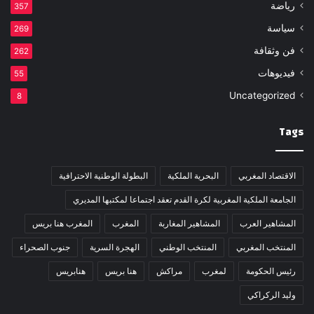
رياضة
357
سياسة
269
فن وثقافة
262
فيديوهات
55
Uncategorized
8
Tags
الاقتصاد المغربي
البحرية الملكية
البطولة الوطنية الاحترافية
الجامعة الملكية المغربية لكرة القدم تعقد اجتماعا لمكتبها المديري
المشاهير العرب
المشاهير المغاربة
المغرب
المغرب هنا بريس
المنتخب المغربي
المنتخب الوطني
الهجرة السرية
جنوب الصحراء
رئيس الحكومة
لمغرب
مراكش
هنا بريس
هنابريس
وليد الركراكي