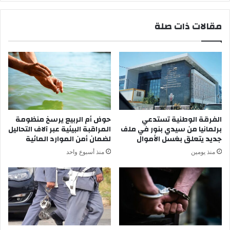
ت
%
ؤ
.
مقالات ذات صلة
ك
.
د
ا
م
ل
غ
م
ر
غ
ب
ر
ي
ب
ة
يُ
ا
س
الفرقة الوطنية تستدعي
حوض أم الربيع يرسخ منظومة
ل
ج
برلمانيا من سيدي بنور في ملف
المراقبة البيئية عبر آلاف التحاليل
ق
ل
جديد يتعلق بغسل الأموال
لضمان أمن الموارد المائية
ف
ت
منذ يومين
منذ أسبوع واحد
ط
و
ا
ا
ن
ف
و
د
ت
7
ث
,
ي
4