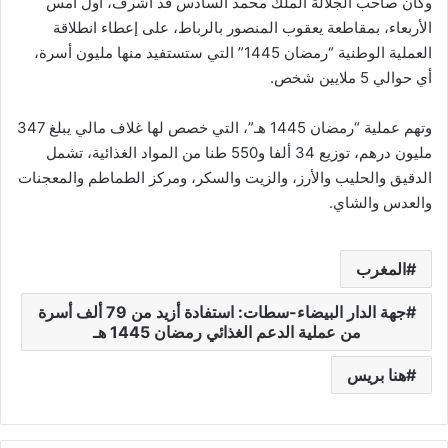
وكان صاحب الجلالة الملك محمد السادس قد أشرف، أول أمس
الأربعاء، بمقاطعة يعقوب المنصور بالرباط، على إعطاء انطلاقة
العملية الوطنية “رمضان 1445” التي ستستفيد منها مليون أسرة،
أي حوالي 5 ملايين شخص.
وتهم عملية “رمضان 1445 هـ”، التي خصص لها غلاف مالي يبلغ 347
مليون درهم، توزيع 34 ألفا و550 طنا من المواد الغذائية، تشمل
الدقيق والحليب والأرز، والزيت والسكر، ومركز الطماطم والمعجنات
والعدس والشاي.
المغرب
جهة الدار البيضاء-سطات: استفادة أزيد من 79 ألف أسرة
من عملية الدعم الغذائي رمضان 1445 هـ
هنا بريس