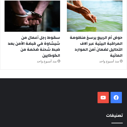
حوض أم الربيع يرسخ منظومة
سقوط رجل أعمال من
المراقبة البيئية عبر آلاف
شيشاوة في قبضة الأمن بعد
التحاليل لضمان أمن الموارد
ضبط شحنة ضخمة من
المائية
الكوكايين
منذ أسبوع واحد
منذ أسبوع واحد
فيسبوك
‫YouTube
تصنيفات