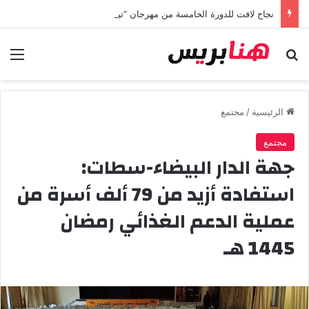
نجاح لافت للدورة الخامسة من مهرجان “تيم آر تي” في تامسنا احتفاء بعيد العرش المجيد
بحث عن
الق
الرئيسية
/
مجتمع
مجتمع
جهة الدار البيضاء-سطات:
استفادة أزيد من 79 ألف أسرة من
عملية الدعم الغذائي رمضان
1445 هـ