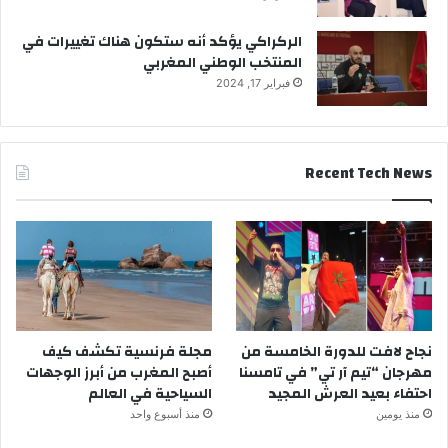
الركراكي يؤكد أنه ستكون هناك تغييرات في
المنتخب الوطني المغربي
فبراير 17, 2024
Recent Tech News
نجاح لافت للدورة الخامسة من
مجلة فرنسية تكشف كيف
مهرجان “تيم آر تي” في تامسنا
أصبح المغرب من أبرز الوجهات
احتفاء بعيد العرش المجيد
السياحية في العالم
منذ يومين
منذ أسبوع واحد