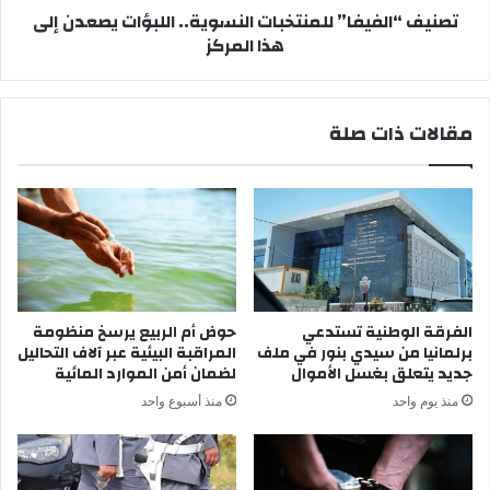
تصنيف “الفيفا” للمنتخبات النسوية.. اللبؤات يصعدن إلى
ا
ي
هذا المركز
ل
ف
م
ا
ر
”
ا
ل
مقالات ذات صلة
ك
ل
ز
م
ا
ن
ل
ت
ث
خ
ق
ب
ا
ا
ف
ت
ي
ا
الفرقة الوطنية تستدعي
حوض أم الربيع يرسخ منظومة
ة
ل
برلمانيا من سيدي بنور في ملف
المراقبة البيئية عبر آلاف التحاليل
ا
ن
جديد يتعلق بغسل الأموال
لضمان أمن الموارد المائية
ل
س
منذ يوم واحد
منذ أسبوع واحد
ت
و
ا
ي
ب
ة
ع
.