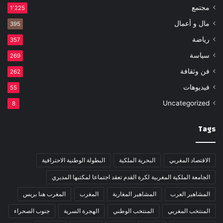
مجتمع
1٬225
مال و أعمال
395
رياضة
357
سياسة
269
فن وثقافة
262
فيديوهات
55
Uncategorized
8
Tags
الاقتصاد المغربي
البحرية الملكية
البطولة الوطنية الاحترافية
الجامعة الملكية المغربية لكرة القدم تعقد اجتماعا لمكتبها المديري
المشاهير العرب
المشاهير المغاربة
المغرب
المغرب هنا بريس
المنتخب المغربي
المنتخب الوطني
الهجرة السرية
جنوب الصحراء