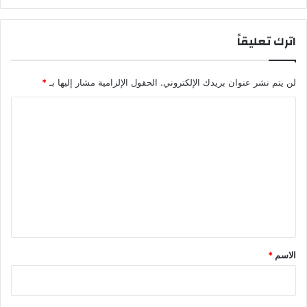
ي
ر
اترك تعليقاً
ا
ل
ل
لن يتم نشر عنوان بريدك الإلكتروني.
الحقول الإلزامية مشار إليها بـ
*
ا
س
ا
ت
ح
ل
ق
ت
ا
ع
ق
ا
ل
ت
ي
ا
ل
ق
م
*
الاسم
*
ق
ب
ل
ة