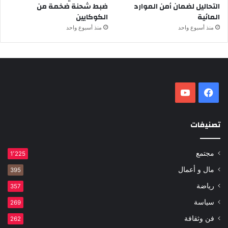
التحاليل لضمان أمن الموارد
ضبط شحنة ضخمة من
المائية
الكوكايين
منذ أسبوع واحد
منذ أسبوع واحد
فيسبوك
‫YouTube
تصنيفات
مجتمع
1٬225
مال و أعمال
395
رياضة
357
سياسة
269
فن وثقافة
262