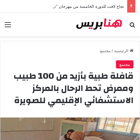
نجاح لافت للدورة الخامسة من مهرجان “تيم آر تي” في تامسنا احتفاء بعيد العرش المجيد
بحث عن
الق
الرئيسية
/
مجتمع
مجتمع
قافلة طبية بأزيد من 100 طبيب
وممرض تحط الرحال بالمركز
الاستشفائي الإقليمي للصويرة