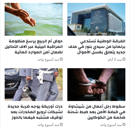
ل
ن
ى
ا
ح
ل
د
ك
و
و
د
ن
2
غ
الفرقة الوطنية تستدعي
حوض أم الربيع يرسخ منظومة
3
و
برلمانيا من سيدي بنور في ملف
المراقبة البيئية عبر آلاف التحاليل
م
ا
جديد يتعلق بغسل الأموال
لضمان أمن الموارد المائية
ا
ل
منذ 3 أيام
منذ أسبوع واحد
ي
د
2
ي
0
م
2
ق
4
ر
ا
ط
ي
سقوط رجل أعمال من شيشاوة
درك أوريكة يوجه ضربة جديدة
في قبضة الأمن بعد ضبط شحنة
لشبكات ترويج المخدرات بعد
ة
ضخمة من الكوكايين
توقيف مشتبه فيهما بالحوز
ت
ح
منذ أسبوع واحد
منذ أسبوع واحد
ض