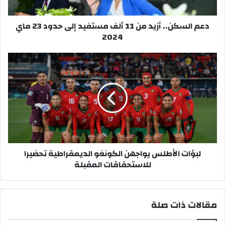
ن
.
دعم السكن.. أزيد من 11 ألف مستفيد إلى حدود 23 ماي
.
2024
أ
ز
ي
ل
د
ب
م
ؤ
ن
ا
1
ت
1
ا
أ
ل
ل
أ
ف
ط
لبؤات الأطلس يواجهن الكونغو الديمقراطية تحضيرا
م
ل
للاستحقاقات المقبلة
س
س
ت
ي
ف
و
ي
ا
مقالات ذات صلة
د
ج
إ
ه