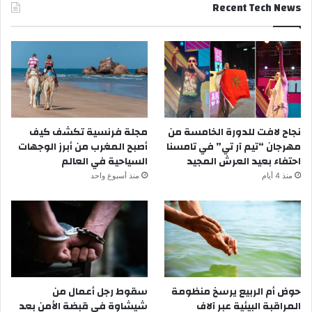
Recent Tech News
نجاح لافت للدورة الخامسة من
مجلة فرنسية تكشف كيف
مهرجان “تيم آر تي” في تامسنا
أصبح المغرب من أبرز الوجهات
احتفاء بعيد العرش المجيد
السياحية في العالم
منذ 4 أيام
منذ أسبوع واحد
حوض أم الربيع يرسخ منظومة
سقوط رجل أعمال من
المراقبة البيئية عبر آلاف
شيشاوة في قبضة الأمن بعد