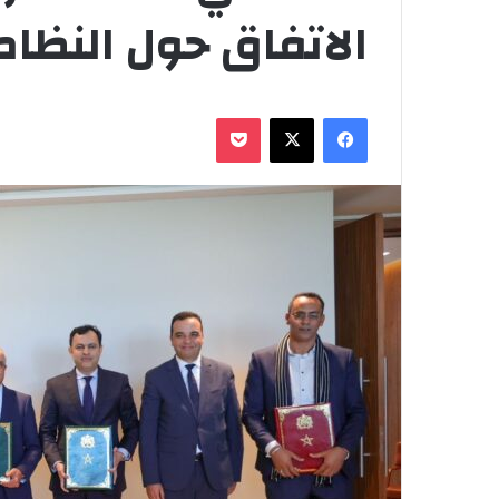
الاتفاق حول النظا
فيسبوك
‫X
‫Pocket