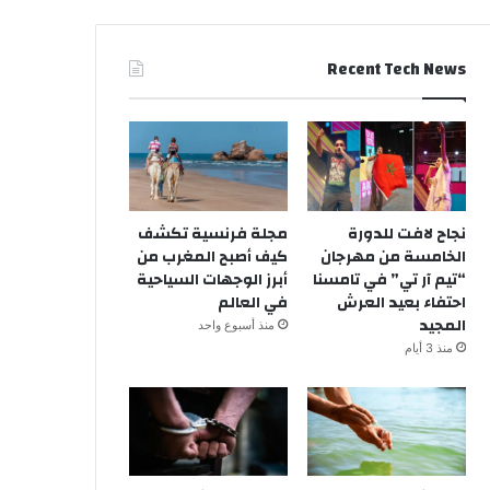
Recent Tech News
نجاح لافت للدورة
مجلة فرنسية تكشف
الخامسة من مهرجان
كيف أصبح المغرب من
“تيم آر تي” في تامسنا
أبرز الوجهات السياحية
احتفاء بعيد العرش
في العالم
المجيد
منذ أسبوع واحد
منذ 3 أيام