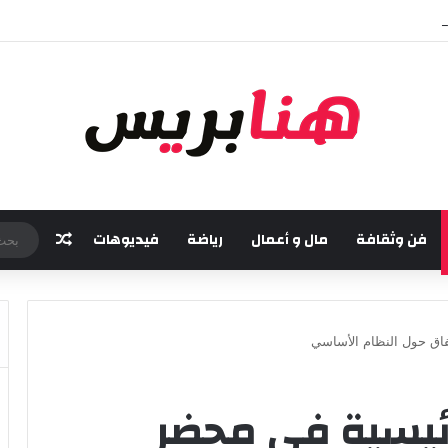
مسة من مهرجان “تيم آر تي” في تامسنا احتفاء بعيد العرش المجيد
فن وثقافة
مال و أعمال
رياضة
فيديوهات
مقال عش
فاق حول النظام الأساسي
رئيسية في محضر