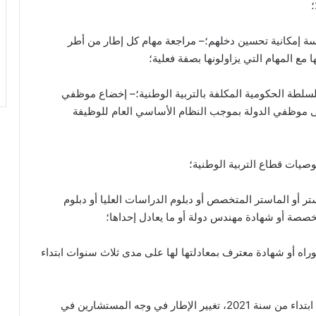
اسة إمكانية تحسين دخلهم؛– مراجعة مهام كل إطار من أطر
مع المهام التي يزاولونها بصفة فعلية؛
لسلطة الحكومية المكلفة بالتربية الوطنية؛– إخضاع موظفي
على موظفي الدولة بموجب النظام الأساسي العام للوظيفة
وصيات قطاع التربية الوطنية؛
 أو الماستر المتخصص أو دبلوم الدراسات العليا أو دبلوم
متخصصة أو شهادة مهندس دولة أو ما يعادل إحداها؛
اه أو شهادة معترف بمعادلتها لها على مدى ثلاث سنوات ابتداء
– فتح، بصفة انتقالية واختيارية على مدى ست سنوات، ابتداء من سنة 2021، تغيير الإطار في وجه المستشارين في