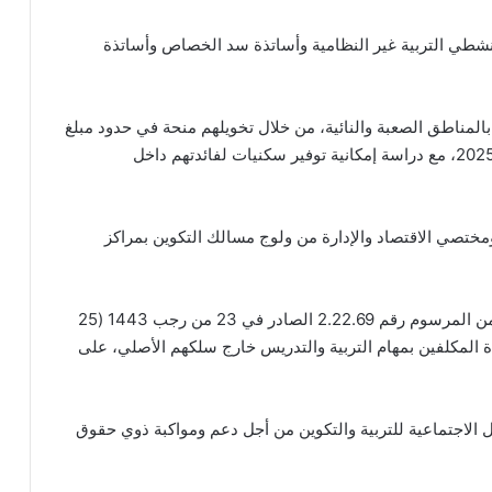
نشطي التربية غير النظامية وأساتذة سد الخصاص وأساتذة
المناطق الصعبة والنائية، من خلال تخويلهم منحة في حدود مبلغ
5000 درهم سنويا ابتداء من الموسم الدراسي 2025/2024، مع دراسة إمكانية توفير سكنيات لفائدتهم داخل
مختصي الاقتصاد والإدارة من ولوج مسالك التكوين بمراكز
– تمديد العمل بمقتضيات المادتين السادسة والسابعة من المرسوم رقم 2.22.69 الصادر في 23 من رجب 1443 (25
الأساتذة المكلفين بمهام التربية والتدريس خارج سلكهم الأصلي، على
لاجتماعية للتربية والتكوين من أجل دعم ومواكبة ذوي حقوق