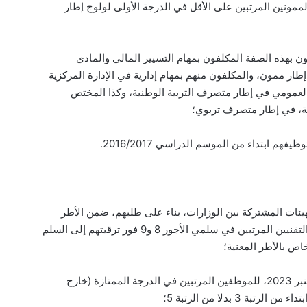
ممونين المرتبين على الأقل في الدرجة الأولى لولوج إطار
ون بهذه الصفة المكلفون بمهام التسيير المالي والمادي
ار ممون، والمكلفون منهم بمهام إدارية في الإدارة المركزية
العمومي في إطار متصرف التربية الوطنية، وكذا المختص
ية، في إطار متصرف تربوي؛
هم ابتداء من الموسم الدراسي 2016/2017.
هيئات المشتركة بين الوزارات، بناء على طلبهم، ضمن الأطر
الخاصة لقطاع التربية الوطنية، وكذا إدماج المحررين والتقنيين المرتبين في سلمي الأجور 8 و9 فور ترقيتهم إلى السلم
– تخويل التعويض الذي تم إقراره بناء على اتفاق 10 دجنبر 2023، للموظفين المرتبين في الدرجة الممتازة (خارج