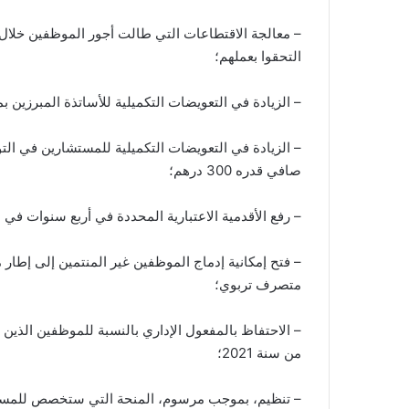
– معالجة الاقتطاعات التي طالت أجور الموظفين خلال ا
التحقوا بعملهم؛
– الزيادة في التعويضات التكميلية للأساتذة المبرزين بمبلغ شهري صافي قدره
– الزيادة في التعويضات التكميلية للمستشارين في ال
صافي قدره 300 درهم؛
– رفع الأقدمية الاعتبارية المحددة في أربع سنوات في البند 10 من اتفاق 10 دجنبر 2023، إلى خم
– فتح إمكانية إدماج الموظفين غير المنتمين إلى إطا
متصرف تربوي؛
– الاحتفاظ بالمفعول الإداري بالنسبة للموظفين الذين س
من سنة 2021؛
– تنظيم، بموجب مرسوم، المنحة التي ستخصص للمسا