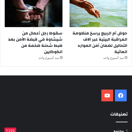
حوض أم الربيع يرسخ منظومة
سقوط رجل أعمال من
المراقبة البيئية عبر آلاف
شيشاوة في قبضة الأمن بعد
التحاليل لضمان أمن الموارد
ضبط شحنة ضخمة من
المائية
الكوكايين
منذ أسبوع واحد
منذ أسبوع واحد
فيسبوك
‫YouTube
تصنيفات
مجتمع
1٬225