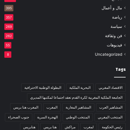
مال و أعمال
395
رياضة
357
سياسة
269
فن وثقافة
262
فيديوهات
55
Uncategorized
8
Tags
الاقتصاد المغربي
البحرية الملكية
البطولة الوطنية الاحترافية
الجامعة الملكية المغربية لكرة القدم تعقد اجتماعا لمكتبها المديري
المشاهير العرب
المشاهير المغاربة
المغرب
المغرب هنا بريس
المنتخب المغربي
المنتخب الوطني
الهجرة السرية
جنوب الصحراء
رئيس الحكومة
لمغرب
مراكش
هنا بريس
هنابريس