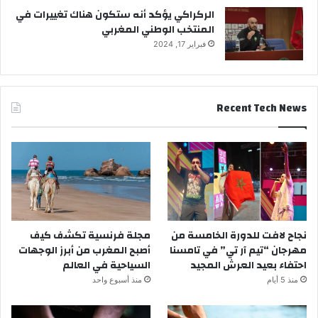
الركراكي يؤكد أنه ستكون هناك تغييرات في
المنتخب الوطني المغربي
فبراير 17, 2024
Recent Tech News
نجاح لافت للدورة الخامسة من
مجلة فرنسية تكشف كيف
مهرجان “تيم آر تي” في تامسنا
أصبح المغرب من أبرز الوجهات
احتفاء بعيد العرش المجيد
السياحية في العالم
منذ 5 أيام
منذ أسبوع واحد