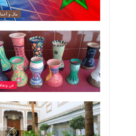
مال و أعما
فن وثقاف