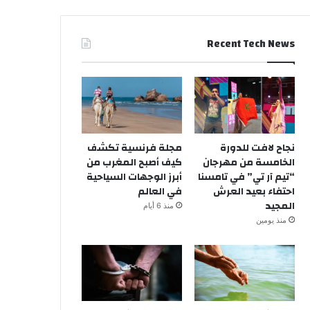
Recent Tech News
نجاح لافت للدورة
مجلة فرنسية تكشف
الخامسة من مهرجان
كيف أصبح المغرب من
“تيم آر تي” في تامسنا
أبرز الوجهات السياحية
احتفاء بعيد العرش
في العالم
المجيد
منذ 6 أيام
منذ يومين