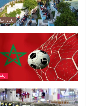
مال و أعما
رياض