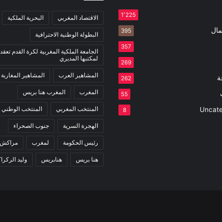
1٬225
الاقتصاد المغربي
البحرية الملكية
مال
395
البطولة الوطنية الاحترافية
357
الجامعة الملكية المغربية لكرة القدم تعقد 
لمكتبها المديري
269
المشاهير العرب
المشاهير المغاربة
ة
262
المغرب
المغرب هنا بريس
55
المنتخب المغربي
المنتخب الوطني
Uncate
8
الهجرة السرية
جنوب الصحراء
رئيس الحكومة
لمغرب
مراكش
هنا بريس
هنابريس
وليد الركرا