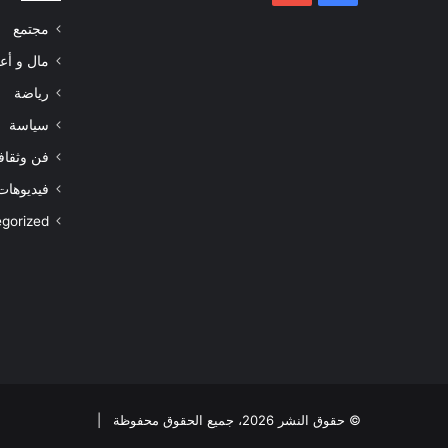
مجتمع
مال و أع
رياضة
سياسة
فن وثقاف
فيديوهات
gorized
© حقوق النشر 2026، جميع الحقوق محفوظة |