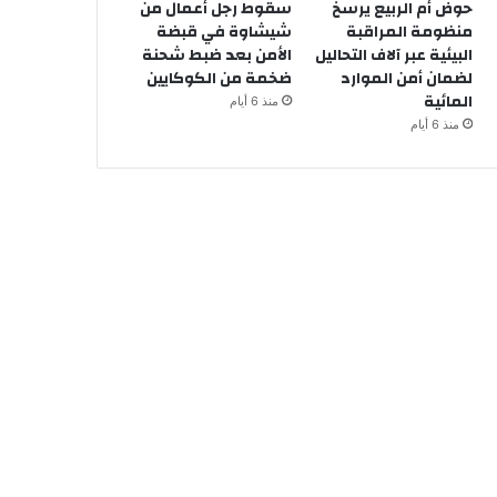
حوض أم الربيع يرسخ
سقوط رجل أعمال من
منظومة المراقبة
شيشاوة في قبضة
البيئية عبر آلاف التحاليل
الأمن بعد ضبط شحنة
لضمان أمن الموارد
ضخمة من الكوكايين
المائية
منذ 6 أيام
منذ 6 أيام