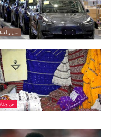
مال و أعما
فن وثقاف