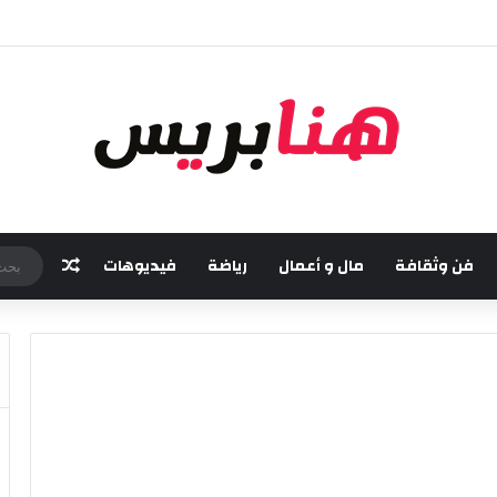
خامسة من مهرجان “تيم آر تي” في تامسنا احتفاء بعيد العرش المجيد
فن وثقافة
مال و أعمال
رياضة
فيديوهات
مقال عش