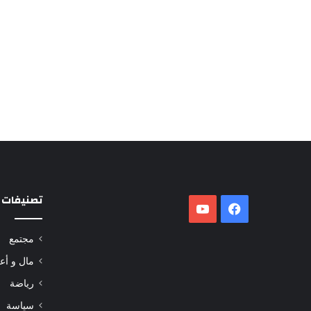
تصنيفات
فيسبوك
‫YouTube
مجتمع
مال و أع
رياضة
سياسة