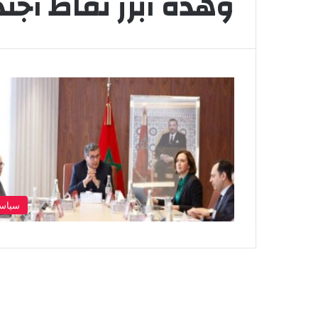
وهذه أبرز نقاط أجند
سياس