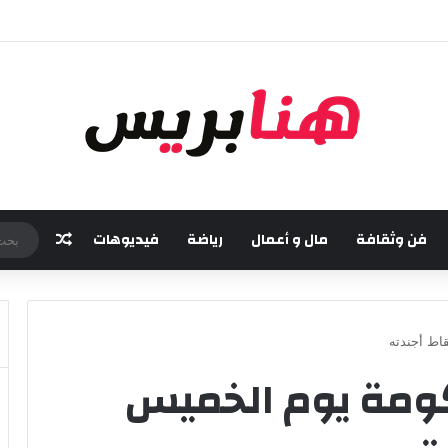
سة من مهرجان “تيم آر تي” في تامسنا احتفاء بعيد العرش المجيد
فن وثقافة
مال و أعمال
رياضة
فيديوهات
مقال عش
اط أجندته
ومة يوم الخميس