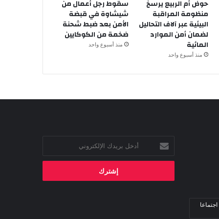
حوض أم الربيع يرسخ
سقوط رجل أعمال من
منظومة المراقبة
شيشاوة في قبضة
البيئية عبر آلاف التحاليل
الأمن بعد ضبط شحنة
لضمان أمن الموارد
ضخمة من الكوكايين
المائية
منذ أسبوع واحد
منذ أسبوع واحد
أدخل
بريدك
الإلكتروني
اجتماعا