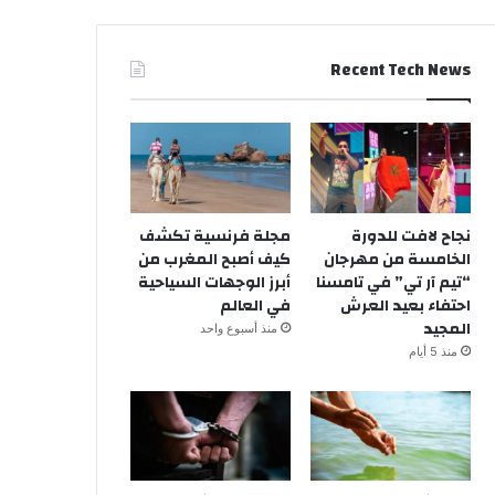
Recent Tech News
نجاح لافت للدورة
مجلة فرنسية تكشف
الخامسة من مهرجان
كيف أصبح المغرب من
“تيم آر تي” في تامسنا
أبرز الوجهات السياحية
احتفاء بعيد العرش
في العالم
المجيد
منذ أسبوع واحد
منذ 5 أيام