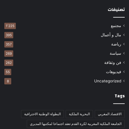
تصنيفات
مجتمع
1٬225
مال و أعمال
395
رياضة
357
سياسة
269
فن وثقافة
262
فيديوهات
55
Uncategorized
8
Tags
الاقتصاد المغربي
البحرية الملكية
البطولة الوطنية الاحترافية
الجامعة الملكية المغربية لكرة القدم تعقد اجتماعا لمكتبها المديري