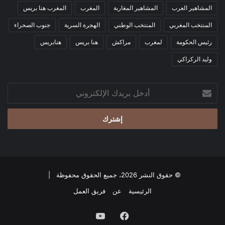
المشاهير العرب
المشاهير المغاربة
المغرب
المغرب هنا بريس
المنتخب المغربي
المنتخب الوطني
الهجرة السرية
جنوب الصحراء
رئيس الحكومة
لمغرب
مراكش
هنا بريس
هنابريس
وليد الركراكي
أدخل
بريدك
الإلكتروني
© حقوق النشر 2026، جميع الحقوق محفوظة |
الرئيسية
عن
فريق العمل
فيسبوك
‫YouTube