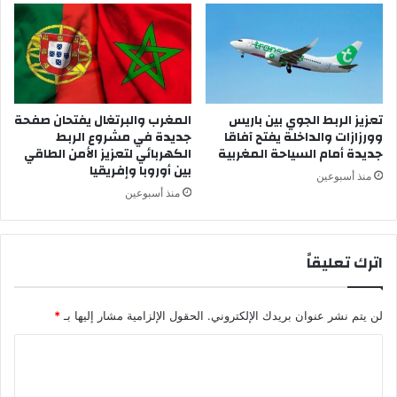
ك
ا
ل
ة
ا
ل
و
تعزيز الربط الجوي بين باريس
المغرب والبرتغال يفتحان صفحة
وورزازات والداخلة يفتح آفاقا
جديدة في مشروع الربط
ط
جديدة أمام السياحة المغربية
الكهربائي لتعزيز الأمن الطاقي
ن
بين أوروبا وإفريقيا
ي
منذ أسبوعين
ة
منذ أسبوعين
ل
ل
م
اترك تعليقاً
ي
ا
ه
لن يتم نشر عنوان بريدك الإلكتروني.
الحقول الإلزامية مشار إليها بـ
*
و
ا
ا
ل
ل
غ
ا