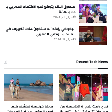
ا
صندوق النقد يتوقع نمو الاقتصاد المغربي بـ
ل
3,5 بالمائة
م
ج
فبراير 22, 2024
ا
ل
الركراكي يؤكد أنه ستكون هناك تغييرات في
ا
المنتخب الوطني المغربي
ل
فبراير 17, 2024
غ
ا
ب
و
Recent Tech News
ي
نجاح لافت للدورة الخامسة من
مجلة فرنسية تكشف كيف
مهرجان “تيم آر تي” في تامسنا
أصبح المغرب من أبرز الوجهات