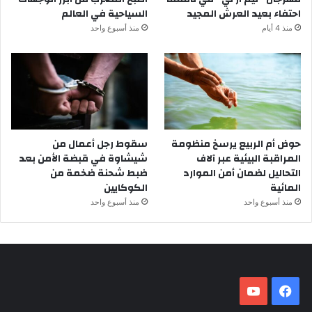
احتفاء بعيد العرش المجيد
السياحية في العالم
منذ 4 أيام
منذ أسبوع واحد
حوض أم الربيع يرسخ منظومة
سقوط رجل أعمال من
المراقبة البيئية عبر آلاف
شيشاوة في قبضة الأمن بعد
التحاليل لضمان أمن الموارد
ضبط شحنة ضخمة من
المائية
الكوكايين
منذ أسبوع واحد
منذ أسبوع واحد
فيسبوك
‫YouTube