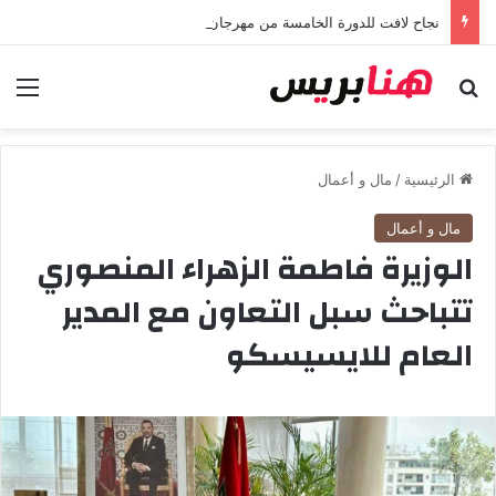
نجاح لافت للدورة الخامسة من مهرجان “تيم آر تي” في تامسنا احتفاء بعيد العرش المجيد
بحث عن
الق
الرئيسية
/
مال و أعمال
مال و أعمال
الوزيرة فاطمة الزهراء المنصوري
تتباحث سبل التعاون مع المدير
العام للايسيسكو