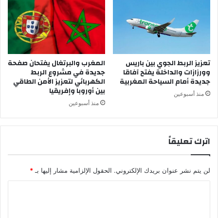
ط
ن
ي
ا
ل
تعزيز الربط الجوي بين باريس
المغرب والبرتغال يفتحان صفحة
ت
وورزازات والداخلة يفتح آفاقا
جديدة في مشروع الربط
ر
جديدة أمام السياحة المغربية
الكهربائي لتعزيز الأمن الطاقي
و
بين أوروبا وإفريقيا
ي
منذ أسبوعين
ج
منذ أسبوعين
ا
ل
م
اترك تعليقاً
خ
د
ر
لن يتم نشر عنوان بريدك الإلكتروني.
الحقول الإلزامية مشار إليها بـ
*
ا
ت
ا
ب
ل
ت
س
ت