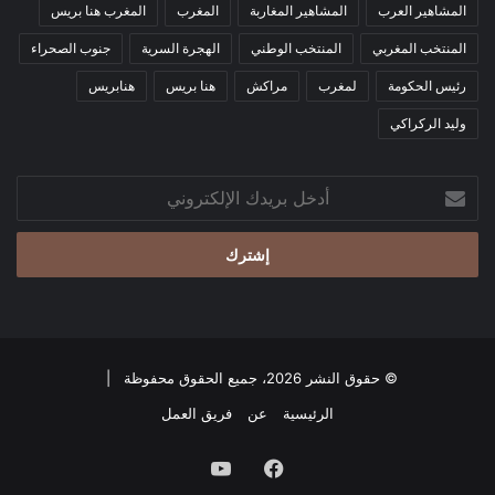
المشاهير العرب
المشاهير المغاربة
المغرب
المغرب هنا بريس
المنتخب المغربي
المنتخب الوطني
الهجرة السرية
جنوب الصحراء
رئيس الحكومة
لمغرب
مراكش
هنا بريس
هنابريس
وليد الركراكي
أدخل
بريدك
الإلكتروني
© حقوق النشر 2026، جميع الحقوق محفوظة |
الرئيسية
عن
فريق العمل
فيسبوك
‫YouTube