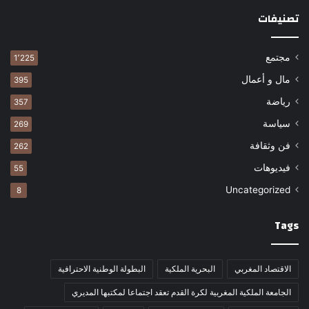
تصنيفات
مجتمع
1٬225
مال و أعمال
395
رياضة
357
سياسة
269
فن وثقافة
262
فيديوهات
55
Uncategorized
8
Tags
الاقتصاد المغربي
البحرية الملكية
البطولة الوطنية الاحترافية
الجامعة الملكية المغربية لكرة القدم تعقد اجتماعا لمكتبها المديري