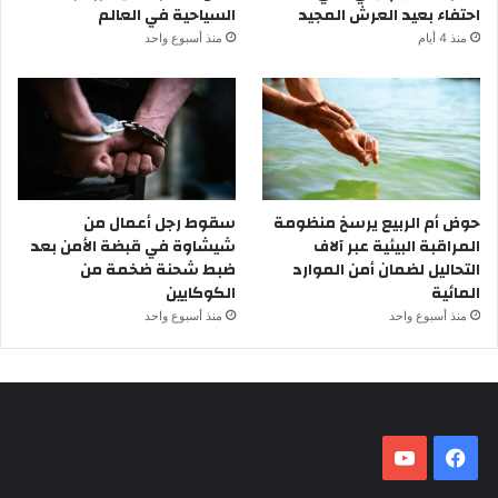
احتفاء بعيد العرش المجيد
السياحية في العالم
منذ 4 أيام
منذ أسبوع واحد
حوض أم الربيع يرسخ منظومة
سقوط رجل أعمال من
المراقبة البيئية عبر آلاف
شيشاوة في قبضة الأمن بعد
التحاليل لضمان أمن الموارد
ضبط شحنة ضخمة من
المائية
الكوكايين
منذ أسبوع واحد
منذ أسبوع واحد
فيسبوك
‫YouTube