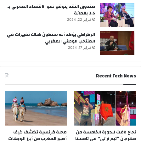
صندوق النقد يتوقع نمو الاقتصاد المغربي بـ
3,5 بالمائة
فبراير 22, 2024
الركراكي يؤكد أنه ستكون هناك تغييرات في
المنتخب الوطني المغربي
فبراير 17, 2024
Recent Tech News
نجاح لافت للدورة الخامسة من
مجلة فرنسية تكشف كيف
مهرجان “تيم آر تي” في تامسنا
أصبح المغرب من أبرز الوجهات