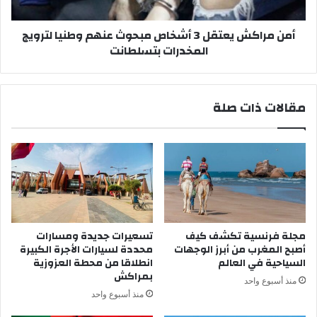
ي
ش
ا
ي
أمن مراكش يعتقل 3 أشخاص مبحوث عنهم وطنيا لترويج
ر
ع
المخدرات بتسلطانت
س
ت
ق
ق
ف
ل
م
3
مقالات ذات صلة
ن
أ
ز
ش
ل
خ
ف
ا
ي
ص
ط
م
و
ب
ر
ح
ا
و
مجلة فرنسية تكشف كيف
تسعيرات جديدة ومسارات
ل
ث
أصبح المغرب من أبرز الوجهات
محددة لسيارات الأجرة الكبيرة
ب
ع
السياحية في العالم
انطلاقا من محطة العزوزية
ن
ن
بمراكش
منذ أسبوع واحد
ا
ه
منذ أسبوع واحد
ء
م
و