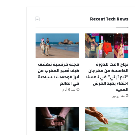
Recent Tech News
نجاح لافت للدورة
مجلة فرنسية تكشف
الخامسة من مهرجان
كيف أصبح المغرب من
“تيم آر تي” في تامسنا
أبرز الوجهات السياحية
احتفاء بعيد العرش
في العالم
المجيد
منذ 6 أيام
منذ يومين