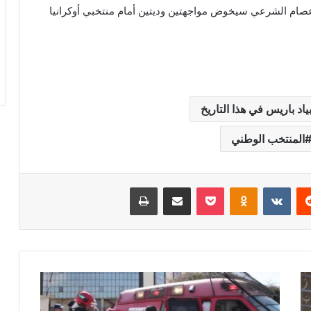
عصام الشرعي سيخوض مواجهتين وديتين أمام منتخبي أوكرانيا
اد باريس في هذا التاريخ
المنتخب الوطني
‏Reddit
‏VKontakte
Odnoklassniki
‫Pocket
مشاركة عبر البريد
طباعة
إ
ق
د