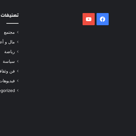
تصنيفات
فيسبوك
‫YouTube
مجتمع
مال و أع
رياضة
سياسة
فن وثقاف
فيديوهات
gorized