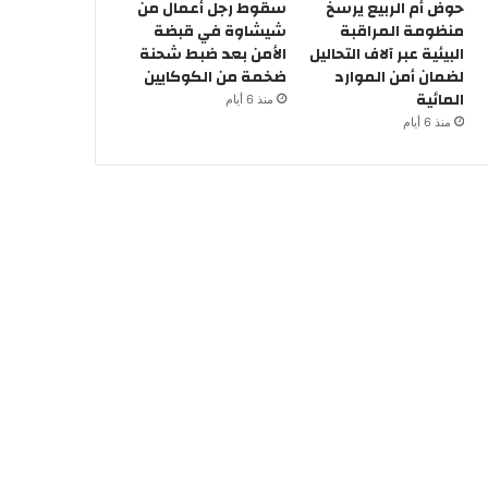
حوض أم الربيع يرسخ
سقوط رجل أعمال من
منظومة المراقبة
شيشاوة في قبضة
البيئية عبر آلاف التحاليل
الأمن بعد ضبط شحنة
لضمان أمن الموارد
ضخمة من الكوكايين
المائية
منذ 6 أيام
منذ 6 أيام