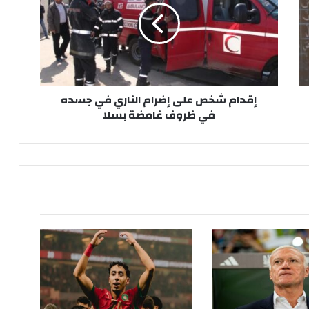
ا
م
ش
خ
ص
ع
إقدام شخص على إضرام الناري في جسده
ل
في ظروف غامضة بسلا
ى
إ
ض
ر
ا
م
ا
ل
ن
ا
ر
ي
ف
ي