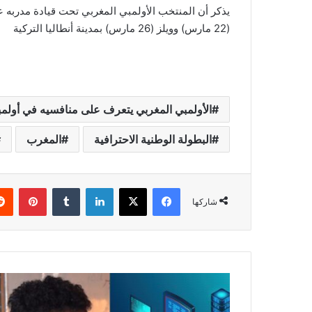
يذكر أن المنتخب الأولمبي المغربي تحت قيادة مدربه 
(22 مارس) وويلز (26 مارس) بمدينة أنطاليا التركية
الأولمبي المغربي يتعرف على منافسيه في أولمبي
البطولة الوطنية الاحترافية
المغرب
فيسبوك
‫X
لينكدإن
‏Tumblr
بينتيريست
شاركها
ل
أ
و