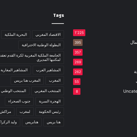
Tags
1٬225
الاقتصاد المغربي
البحرية الملكية
مال
395
البطولة الوطنية الاحترافية
357
الجامعة الملكية المغربية لكرة القدم تعقد 
لمكتبها المديري
269
المشاهير العرب
المشاهير المغاربة
ة
262
المغرب
المغرب هنا بريس
55
المنتخب المغربي
المنتخب الوطني
Uncate
8
الهجرة السرية
جنوب الصحراء
رئيس الحكومة
لمغرب
مراكش
هنا بريس
هنابريس
وليد الركرا