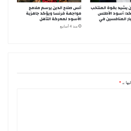
ج
 يشيد بقوة المنتخب
أنس صلاح الدين يرسم ملامح
س
كد: أسود الأطلس
مواجهة فرنسا ويؤكد جاهزية
د
ار المنافسين في
الأسود لمعركة التأهل
ه
منذ 4 أسابيع
ف
ي
ظ
ر
و
ف
غ
ا
م
يها بـ
*
ض
ة
ب
س
ل
ا