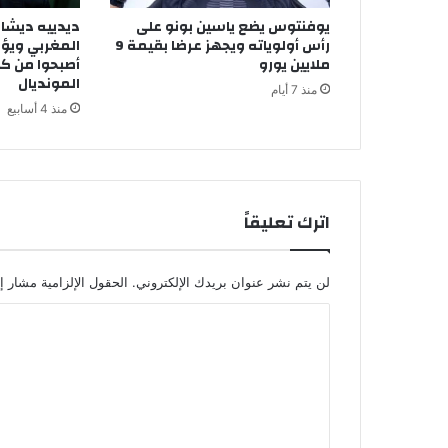
ئ
يوفنتوس يضع ياسين بونو على
ديدييه ديشان
ي
رأس أولوياته ويجهز عرضا بقيمة 9
المغربي ويؤ
أ
ملايين يورو
أصبحوا من كب
ك
المونديال
منذ 7 أيام
ب
منذ 4 أسابيع
ر
م
س
ا
ب
اترك تعليقاً
ق
ة
أ
لن يتم نشر عنوان بريدك الإلكتروني.
الحقول الإلزامية مشار إل
م
ن
ا
س
ي
ل
ب
ت
ر
ع
ا
ن
ل