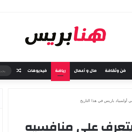
خامسة من مهرجان “تيم آر تي” في تامسنا احتفاء بعيد العرش المجيد
فن وثقافة
مال و أعمال
رياضة
فيديوهات
مقال عش
 أولمبياد باريس في هذا التاريخ
يتعرف على منافسيه