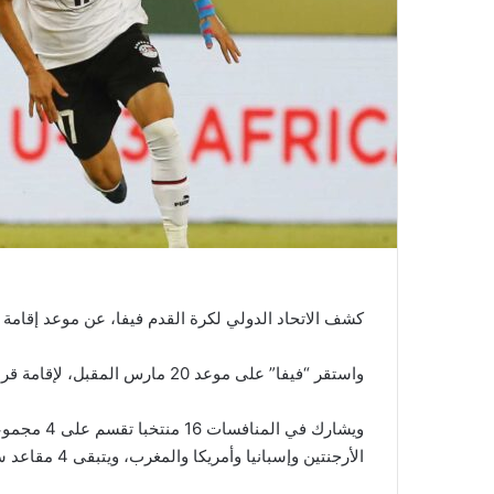
كشف الاتحاد الدولي لكرة القدم فيفا، عن موعد إقامة مر
واستقر “فيفا” على موعد 20 مارس المقبل، لإقامة قرعة كرة القدم في أولمبياد باريس.
ويشارك في 
الأرجنتين وإسبانيا وأمريكا والمغرب، ويتبقى 4 مقاعد ستحسم في أبريل القادم، بعد انتهاء تصفيات قارة آسيا”.