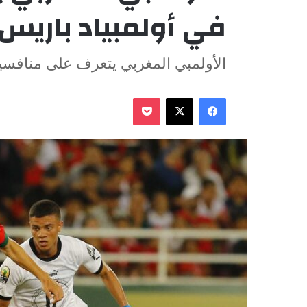
في أولمبياد باريس 
الأولمبي المغربي يتعرف على منافسيه
فيسبوك
‫X
‫Pocket