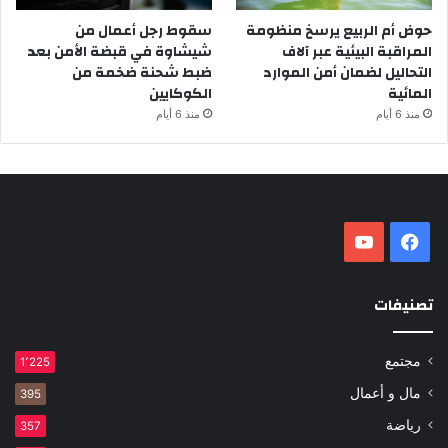
حوض أم الربيع يرسخ منظومة
سقوط رجل أعمال من
المراقبة البيئية عبر آلاف
شيشاوة في قبضة الأمن بعد
التحاليل لضمان أمن الموارد
ضبط شحنة ضخمة من
المائية
الكوكايين
منذ 6 أيام
منذ 6 أيام
فيسبوك
‫YouTube
تصنيفات
مجتمع
1٬225
مال و أعمال
395
رياضة
357