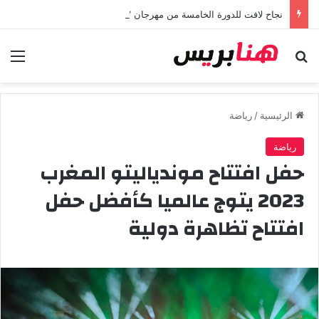
نجاح لافت للدورة الخامسة من مهرجان “تيم آر تي” في تامسنا احتفاء بعيد العرش المجيد
بحث عن
الق
الرئيسية
/
رياضة
رياضة
حفل افتتاح موندياليتو المغرب
2023 يتوج عالميا كأفضل حفل
افتتاح تظاهرة دولية