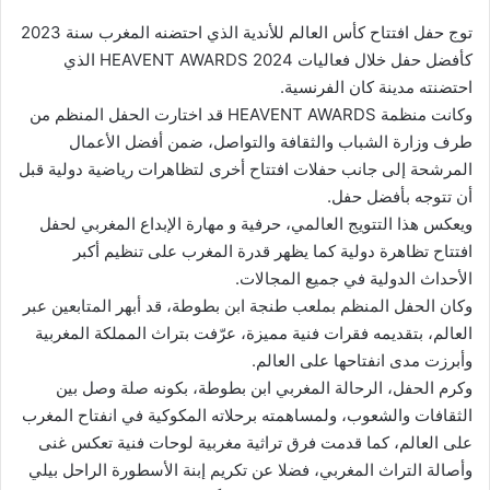
توج حفل افتتاح كأس العالم للأندية الذي احتضنه المغرب سنة 2023
كأفضل حفل خلال فعاليات HEAVENT AWARDS 2024 الذي
احتضنته مدينة كان الفرنسية.
وكانت منظمة HEAVENT AWARDS قد اختارت الحفل المنظم من
طرف وزارة الشباب والثقافة والتواصل، ضمن أفضل الأعمال
المرشحة إلى جانب حفلات افتتاح أخرى لتظاهرات رياضية دولية قبل
أن تتوجه بأفضل حفل.
ويعكس هذا التتويج العالمي، حرفية و مهارة الإبداع المغربي لحفل
افتتاح تظاهرة دولية كما يظهر قدرة المغرب على تنظيم أكبر
الأحداث الدولية في جميع المجالات.
وكان الحفل المنظم بملعب طنجة ابن بطوطة، قد أبهر المتابعين عبر
العالم، بتقديمه فقرات فنية مميزة، عرّفت بتراث المملكة المغربية
وأبرزت مدى انفتاحها على العالم.
وكرم الحفل، الرحالة المغربي ابن بطوطة، بكونه صلة وصل بين
الثقافات والشعوب، ولمساهمته برحلاته المكوكية في انفتاح المغرب
على العالم، كما قدمت فرق تراثية مغربية لوحات فنية تعكس غنى
وأصالة التراث المغربي، فضلا عن تكريم إبنة الأسطورة الراحل بيلي