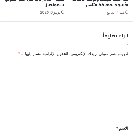
الأسود لمعركة التأهل
بالمونديال
ا
ت
ل
ط
منذ 4 أسابيع
يوليو 6, 2026
أ
ب
س
ي
ر
ق
اترك تعليقاً
ة
ا
ت
ا
لن يتم نشر عنوان بريدك الإلكتروني.
الحقول الإلزامية مشار إليها بـ
*
ل
ذ
ا
ك
ل
ي
ة
ت
ع
ل
ي
ق
*
الاسم
*