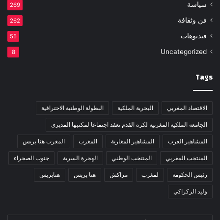
سياسة
269
فن وثقافة
262
فيديوهات
55
Uncategorized
8
Tags
الاقتصاد المغربي
البحرية الملكية
البطولة الوطنية الاحترافية
الجامعة الملكية المغربية لكرة القدم تعقد اجتماعا لمكتبها المديري
المشاهير العرب
المشاهير المغاربة
المغرب
المغرب هنا بريس
المنتخب المغربي
المنتخب الوطني
الهجرة السرية
جنوب الصحراء
رئيس الحكومة
لمغرب
مراكش
هنا بريس
هنابريس
وليد الركراكي
أدخل