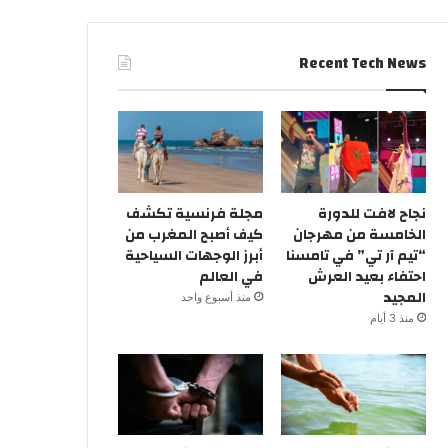
Recent Tech News
نجاح لافت للدورة
مجلة فرنسية تكشف
الخامسة من مهرجان
كيف أصبح المغرب من
“تيم آر تي” في تامسنا
أبرز الوجهات السياحية
احتفاء بعيد العرش
في العالم
المجيد
منذ أسبوع واحد
منذ 3 أيام