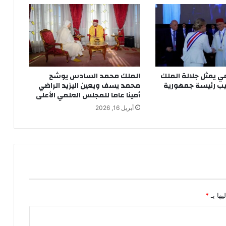
ل
خ
ض
ر
و
ا
ل
مي يمثل جلالة الملك
الملك محمد السادس يوشح
ف
ب رئيسة جمهورية
محمد يسف ويعين اليزيد الراضي
و
أمينا عاما للمجلس العلمي الأعلى
ا
أبريل 16, 2026
ك
ه
ب
ا
ل
د
ا
ر
ا
يها بـ
*
ل
ب
ي