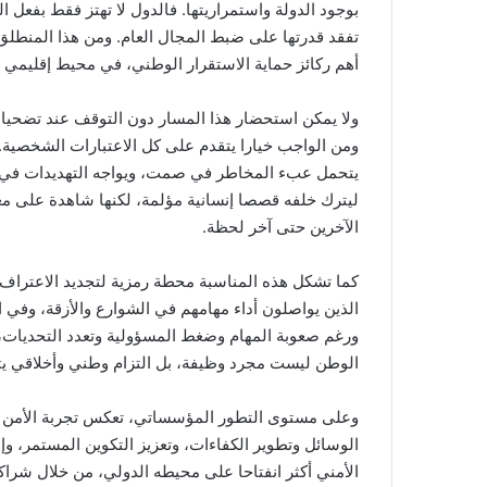
بوجود الدولة واستمراريتها. فالدول لا تهتز فقط بفعل 
تفقد قدرتها على ضبط المجال العام. ومن هذا المنطلق، 
أهم ركائز حماية الاستقرار الوطني، في محيط إقليمي 
ولا يمكن استحضار هذا المسار دون التوقف عند تضحيات
ومن الواجب خيارا يتقدم على كل الاعتبارات الشخصية. 
يتحمل عبء المخاطر في صمت، ويواجه التهديدات في لحظ
ليترك خلفه قصصا إنسانية مؤلمة، لكنها شاهدة على م
الآخرين حتى آخر لحظة.
كما تشكل هذه المناسبة محطة رمزية لتجديد الاعتراف ب
الذين يواصلون أداء مهامهم في الشوارع والأزقة، وفي
ورغم صعوبة المهام وضغط المسؤولية وتعدد التحديات، ف
الوطن ليست مجرد وظيفة، بل التزام وطني وأخلاقي يتج
وعلى مستوى التطور المؤسساتي، تعكس تجربة الأمن ا
الوسائل وتطوير الكفاءات، وتعزيز التكوين المستمر، وإد
الأمني أكثر انفتاحا على محيطه الدولي، من خلال شرا