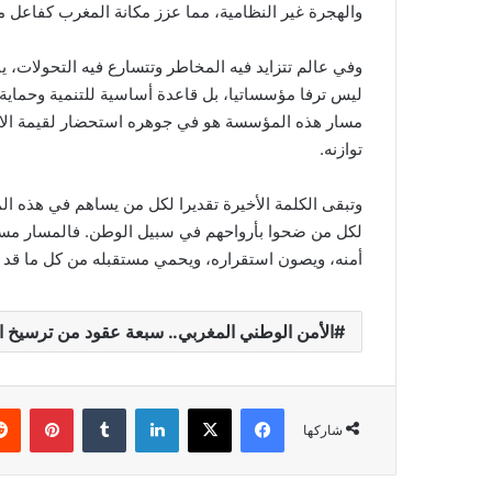
والهجرة غير النظامية، مما عزز مكانة المغرب كفاعل موث
وفي عالم تتزايد فيه المخاطر وتتسارع فيه التحولات، 
ليس ترفا مؤسساتيا، بل قاعدة أساسية للتنمية وحماية
مسار هذه المؤسسة هو في جوهره استحضار لقيمة الاست
توازنه.
وتبقى الكلمة الأخيرة تقديرا لكل من يساهم في هذه الم
لكل من ضحوا بأرواحهم في سبيل الوطن. فالمسار مستم
أمنه، ويصون استقراره، ويحمي مستقبله من كل ما قد ي
الأمن الوطني المغربي.. سبعة عقود من ترسيخ الا
فيسبوك
‫X
لينكدإن
‏Tumblr
بينتيريست
شاركها