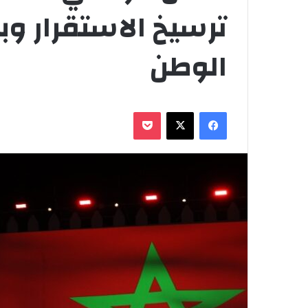
ترسيخ الاستقرار وبن
الوطن
فيسبوك
‫X
‫Pocket