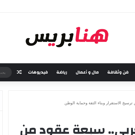
مسة من مهرجان “تيم آر تي” في تامسنا احتفاء بعيد العرش المجيد
فن وثقافة
مال و أعمال
رياضة
فيديوهات
مقال عش
ترسيخ الاستقرار وبناء الثقة وحماية الوطن
ربي.. سبعة عقود من