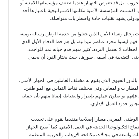
الحروب، بل قد تتعرض للانهيار عندما تضعف مؤسساتها الأمنية أو
اكتسبت المؤسسة الأمنية مكانتها الاستراتيجية باعتبارها أحد
ودولي يشهد تقلبات حادة واضطرابات متواصلة.
 رجال ونساء الأمن الذين جعلوا من خدمة الوطن رسالة يومية،
فهم ليسوا مجرد عناصر ميدانية، بل هم خط الدفاع الأول الذي
ات لا تحتمل التردد. كثير منهم قدم حياته ثمنا للواجب،
عنى التضحية في أسمى صورها، حيث يختار الفرد أن يحمي
الدور الحيوي الذي يقوم به مختلف العاملين في الجهاز الأمني،
 المطارات والمعابر، وفي مختلف نقاط التماس مع المواطنين.
إنهم يواصلون عملهم بإصرار وانضباط، إيمانا منهم بأن حماية
اوز حدود العمل الإداري.
لوطني المغربي مسارا إصلاحيا متقدما يقوم على تحديث
ماج التكنولوجيا الحديثة في العمل الأمني. كما أصبح الجهاز
كات واسعة في مجالات مكافحة الإرهاب والجريمة المنظمة