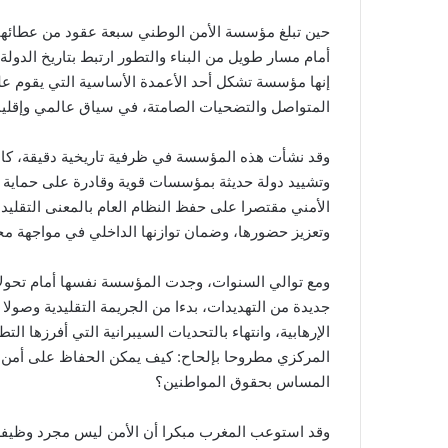
حين تبلغ مؤسسة الأمن الوطني سبعة عقود من عطائها ال
أمام مسار طويل من البناء والتطور ارتبط بتاريخ الدول
إنها مؤسسة تشكل أحد الأعمدة الأساسية التي يقوم عل
المتواصل والتضحيات الصامتة، في سياق عالمي وإقليم
وقد نشأت هذه المؤسسة في ظرفية تاريخية دقيقة، كان 
وتشييد دولة حديثة بمؤسسات قوية وقادرة على حماية مك
الأمني مقتصرا على حفظ النظام العام بالمعنى التقليد
وتعزيز حضورها، وضمان توازنها الداخلي في مواجهة مخ
ومع توالي السنوات، وجدت المؤسسة نفسها أمام تحول
جديدة من التهديدات، بدءا من الجريمة التقليدية وصولا إ
الإرهابية، وانتهاء بالتحديات السيبرانية التي أفرزها 
المركزي مطروحا بإلحاح: كيف يمكن الحفاظ على أمن الم
المساس بحقوق المواطنين؟
وقد استوعب المغرب مبكرا أن الأمن ليس مجرد وظيفة 