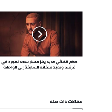
ح
ك
م
ق
ض
ا
ئ
ي
ج
حكم قضائي جديد يهز مسار سعد لمجرد في
د
فرنسا ويعيد ملفاته السابقة إلى الواجهة
ي
د
ي
ه
ز
م
س
مقالات ذات صلة
ا
ر