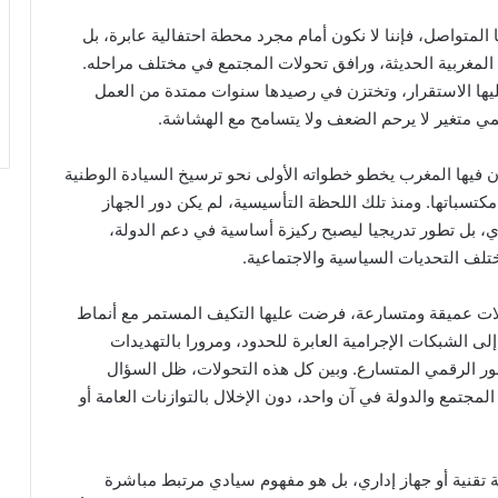
متواصل، فإننا لا نكون أمام مجرد محطة احتفالية عابرة، بل
ة المغربية الحديثة، ورافق تحولات المجتمع في مختلف مراحله.
يها الاستقرار، وتختزن في رصيدها سنوات ممتدة من العمل
ي متغير لا يرحم الضعف ولا يتسامح مع الهشاشة.
فيها المغرب يخطو خطواته الأولى نحو ترسيخ السيادة الوطنية
تسباتها. ومنذ تلك اللحظة التأسيسية، لم يكن دور الجهاز
ي، بل تطور تدريجيا ليصبح ركيزة أساسية في دعم الدولة،
تلف التحديات السياسية والاجتماعية.
ات عميقة ومتسارعة، فرضت عليها التكيف المستمر مع أنماط
لى الشبكات الإجرامية العابرة للحدود، ومرورا بالتهديدات
التطور الرقمي المتسارع. وبين كل هذه التحولات، ظل السؤال
جتمع والدولة في آن واحد، دون الإخلال بالتوازنات العامة أو
تقنية أو جهاز إداري، بل هو مفهوم سيادي مرتبط مباشرة