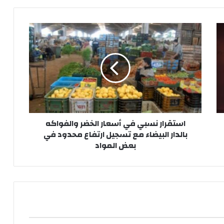
ا
س
ت
ق
ر
ا
ر
ن
س
استقرار نسبي في أسعار الخضر والفواكه
ب
بالدار البيضاء مع تسجيل ارتفاع محدود في
ي
بعض المواد
ف
ي
أ
س
ع
ا
ر
ا