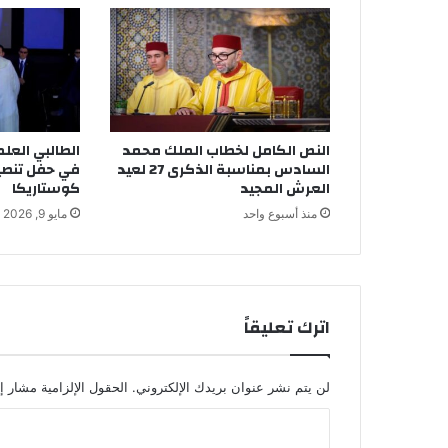
س
ع
د
ل
م
ج
ر
النص الكامل لخطاب الملك محمد
الطالبي العل
د
السادس بمناسبة الذكرى 27 لعيد
في حفل تنصي
ف
العرش المجيد
كوستاريكا
ي
منذ أسبوع واحد
مايو 9, 2026
ف
ر
ن
س
ا
اترك تعليقاً
و
ي
ع
ي
لن يتم نشر عنوان بريدك الإلكتروني.
الحقول الإلزامية مشار إل
د
ا
م
ل