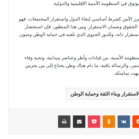
وق في المنظومة الأمنية الإقليمية والدولية.
يبرز الأمن كشرط أساسي لبقاء الدول واستقرار المجتمعات. فهو
 الحقوق وضمان الاستقرار. ومن هذا المنظور، فإن استحضار
قرار ذاته، وللدور الحيوي الذي تلعبه في حماية الوطن وصون
نظومة الأمنية، من قيادات وأطر وعناصر ميدانية، وتحية وفاء
ر، والرسالة باقية، ما دام هناك وطن يحتاج إلى من يحرس
هدد تماسكه.
ستقرار وبناء الثقة وحماية الوطن
‏Reddit
‏VKontakte
Odnoklassniki
‫Pocket
مشاركة عبر البريد
طباعة