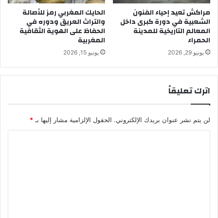
م
ي
مراكش تعيد إحياء الفنون
الحايك المغربي رمز للأصالة
ت
الشعبية في دورة كبرى داخل
والتراث العريق ودوره في
ر
المعالم التاريخية للمدينة
الحفاظ على الهوية الثقافية
د
ا
الحمراء
المغربية
ا
ل
د
ت
يونيو 29, 2026
يونيو 15, 2026
ل
ع
ل
ا
ه
و
اترك تعليقاً
و
ن
ي
ا
ة
ل
لن يتم نشر عنوان بريدك الإلكتروني.
الحقول الإلزامية مشار إليها بـ
*
ا
ف
ل
ل
ا
ث
ا
ق
ل
ح
ا
ي
ت
ف
و
ع
ي
ا
ة
ل
ل
ا
ي
ق