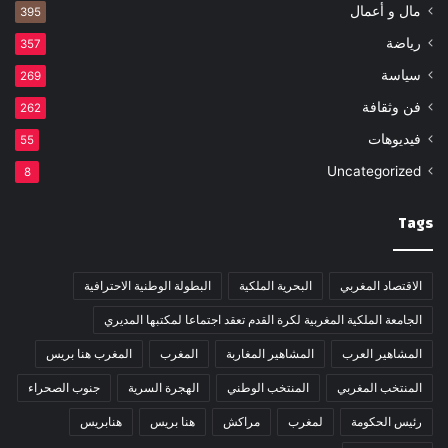
مال و أعمال
395
رياضة
357
سياسة
269
فن وثقافة
262
فيديوهات
55
Uncategorized
8
Tags
الاقتصاد المغربي
البحرية الملكية
البطولة الوطنية الاحترافية
الجامعة الملكية المغربية لكرة القدم تعقد اجتماعا لمكتبها المديري
المشاهير العرب
المشاهير المغاربة
المغرب
المغرب هنا بريس
المنتخب المغربي
المنتخب الوطني
الهجرة السرية
جنوب الصحراء
رئيس الحكومة
لمغرب
مراكش
هنا بريس
هنابريس