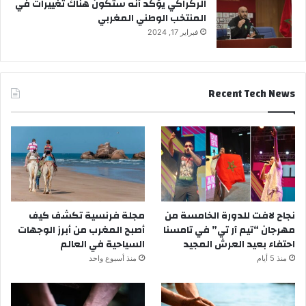
الركراكي يؤكد أنه ستكون هناك تغييرات في
المنتخب الوطني المغربي
فبراير 17, 2024
Recent Tech News
نجاح لافت للدورة الخامسة من
مجلة فرنسية تكشف كيف
مهرجان “تيم آر تي” في تامسنا
أصبح المغرب من أبرز الوجهات
احتفاء بعيد العرش المجيد
السياحية في العالم
منذ 5 أيام
منذ أسبوع واحد