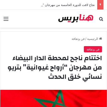
نجاح لافت للدورة الخامسة من مهرجان “تيم آر تي” في تامسنا احتفاء بعيد العرش المجيد
بحث عن
الق
الرئيسية
/
فن وثقافة
فن وثقافة
اختتام ناجح لمحطة الدار البيضاء
من مهرجان “أرواح غيوانية” بتريو
نسائي خلق الحدث