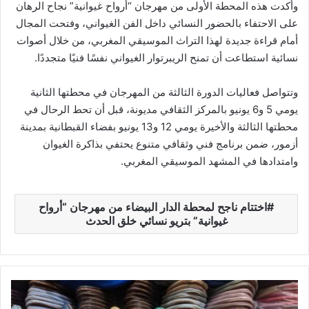
وأكدت هذه المحطة الأولى من مهرجان “أرواح غيوانية” نجاح الرهان
على الاحتفاء بالحضور النسائي داخل الفن الغيواني، وفتحت المجال
أمام قراءة جديدة لهذا التراث الموسيقي المغربي، من خلال أصوات
نسائية استطاعت أن تمنح الريبرتوار الغيواني نفسًا فنيًا متجددًا.
وتتواصل فعاليات الدورة الثالثة من المهرجان في محطتها الثانية
يومي 5 و6 يونيو بالمركز الثقافي مديونة، قبل أن تحط الرحال في
محطتها الثالثة والأخيرة يومي 12 و13 يونيو بفضاء القبطانية بمدينة
أزمور، ضمن برنامج فني وثقافي متنوع يحتفي بذاكرة الغيوان
وامتدادها في المشهد الموسيقي المغربي.
اختتام ناجح لمحطة الدار البيضاء من مهرجان “أرواح
غيوانية” بتريو نسائي خلق الحدث
ا
ل