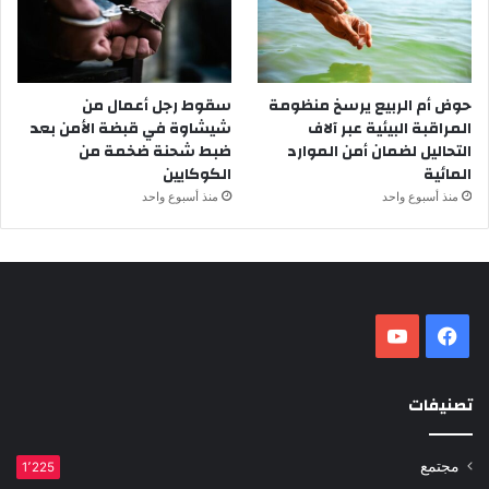
حوض أم الربيع يرسخ منظومة
سقوط رجل أعمال من
المراقبة البيئية عبر آلاف
شيشاوة في قبضة الأمن بعد
التحاليل لضمان أمن الموارد
ضبط شحنة ضخمة من
المائية
الكوكايين
منذ أسبوع واحد
منذ أسبوع واحد
فيسبوك
‫YouTube
تصنيفات
مجتمع
1٬225