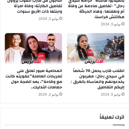
بالفيديو: مأساة “حراكة سيدي
الناجون من قارب الموت يروون
ا
خ
رحال” -تفاصيل صادمة عن وفاة
تفاصيل الكارثة: وفاة امرأة
ط
ر
أم وطفلها/ وهاد الحرگة
وابنتها ذات الأربع سنوات
م
ج
مكانتش فراسنا.
يوليو 5, 2024
ت
ع
يوليو 5, 2024
ص
ن
ل
ص
إ
م
ل
ت
ى
ه
1
و
0
ي
د
انقلاب قارب يحمل 70 شخصاً
المحامية صبور تعلق على
و
في سيدي رحال/ مهربون
تصريحات العاملة”عفويته كانت
ر
ض
يخدعونهم والمأساة بالغرق /
مع وقاحة”، بعد الضجة حول
ا
ح
إليكم التفاصيل
حمامات التدليك..
ه
"
م
ح
يوليو 5, 2024
يوليو 3, 2024
ل
ن
ل
ا
ك
و
اترك تعليقاً
ي
س
ل
ط