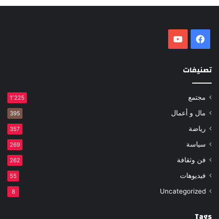
فيسبوك
‫YouTube
تصنيفات
مجتمع
1٬225
مال و أعمال
395
رياضة
357
سياسة
269
فن وثقافة
262
فيديوهات
55
Uncategorized
8
Tags