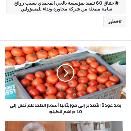
اختناق 60 تلميذ بمؤسسة بالحي المحمدي بسبب روائح
سامة منبعثة من شركة مجاورة ونداء للمسؤولين
خطير
ب
ع
د
ع
و
د
ة
ا
ل
بعد عودة التصدير إلى موريتانيا أسعار الطماطم تصل إلى
ت
10 دراهم للكيلو
ص
د
ي
ب
ر
ع