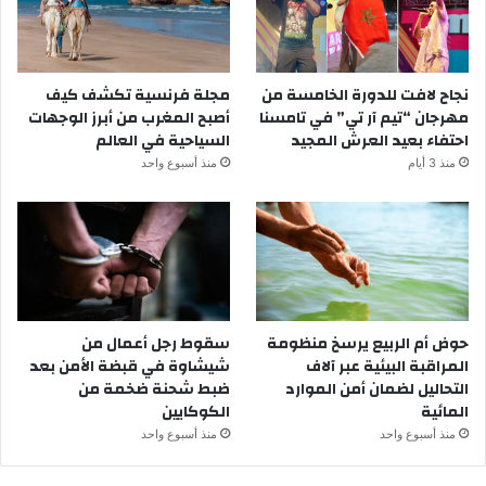
نجاح لافت للدورة الخامسة من
مجلة فرنسية تكشف كيف
مهرجان “تيم آر تي” في تامسنا
أصبح المغرب من أبرز الوجهات
احتفاء بعيد العرش المجيد
السياحية في العالم
منذ 3 أيام
منذ أسبوع واحد
حوض أم الربيع يرسخ منظومة
سقوط رجل أعمال من
المراقبة البيئية عبر آلاف
شيشاوة في قبضة الأمن بعد
التحاليل لضمان أمن الموارد
ضبط شحنة ضخمة من
المائية
الكوكايين
منذ أسبوع واحد
منذ أسبوع واحد