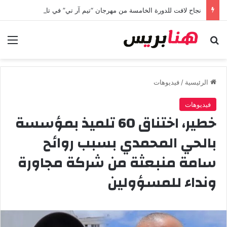
نجاح لافت للدورة الخامسة من مهرجان “تيم آر تي” في تامسنا احتفاء بعيد العرش المجيد
بحث عن
الق
الرئيسية
/
فيديوهات
فيديوهات
خطير، اختناق 60 تلميذ بمؤسسة
بالحي المحمدي بسبب روائح
سامة منبعثة من شركة مجاورة
ونداء للمسؤولين