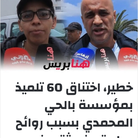
خطير، اختناق 60 تلميذ
بمؤسسة بالحي
المحمدي بسبب روائح