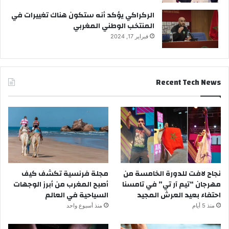
الركراكي يؤكد أنه ستكون هناك تغييرات في
المنتخب الوطني المغربي
فبراير 17, 2024
Recent Tech News
نجاح لافت للدورة الخامسة من
مجلة فرنسية تكشف كيف
مهرجان “تيم آر تي” في تامسنا
أصبح المغرب من أبرز الوجهات
احتفاء بعيد العرش المجيد
السياحية في العالم
منذ 5 أيام
منذ أسبوع واحد