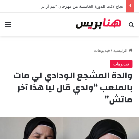
نجاح لافت للدورة الخامسة من مهرجان “تيم آر تي” في تامسنا احتفاء بعيد العرش المجيد
بحث عن
الق
الرئيسية
/
فيديوهات
فيديوهات
والدة المشجع الودادي لي مات
بالملعب “ولدي قال ليا هذا آخر
ماتش”