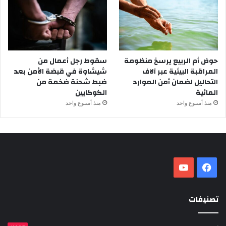
حوض أم الربيع يرسخ منظومة
سقوط رجل أعمال من
المراقبة البيئية عبر آلاف
شيشاوة في قبضة الأمن بعد
التحاليل لضمان أمن الموارد
ضبط شحنة ضخمة من
المائية
الكوكايين
منذ أسبوع واحد
منذ أسبوع واحد
فيسبوك
‫YouTube
تصنيفات