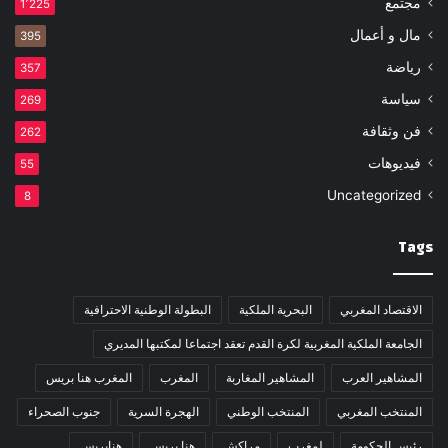
مجتمع
1٬225
مال و أعمال
395
رياضة
357
سياسة
269
فن وثقافة
262
فيديوهات
55
Uncategorized
8
Tags
الاقتصاد المغربي
البحرية الملكية
البطولة الوطنية الاحترافية
الجامعة الملكية المغربية لكرة القدم تعقد اجتماعا لمكتبها المديري
المشاهير العرب
المشاهير المغاربة
المغرب
المغرب هنا بريس
المنتخب المغربي
المنتخب الوطني
الهجرة السرية
جنوب الصحراء
رئيس الحكومة
لمغرب
مراكش
هنا بريس
هنابريس