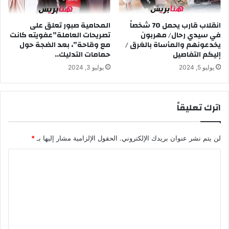
ا
م
ض
ش
ي
انقلاب قارب يحمل 70 شخصاً
المحامية صبور تعلق على
ا
في سيدي رحال/ مهربون
تصريحات العاملة”عفويته كانت
ب
ك
يخدعونهم والمأساة بالغرق /
مع وقاحة”، بعد الضجة حول
س
ل
إليكم التفاصيل
حمامات التدليك..
ب
ا
ب
ل
يوليو 5, 2024
يوليو 3, 2024
ك
ت
و
ي
ف
ي
اترك تعليقاً
ي
ت
د
خ
1
ب
لن يتم نشر عنوان بريدك الإلكتروني.
الحقول الإلزامية مشار إليها بـ
*
9
ط
ف
ا
ي
ل
ه
ا
ت
ا
ع
ل
أ
ل
س