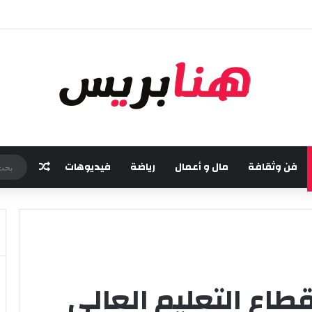
خامسة من مهرجان “تيم آر تي” في تامسنا احتفاء بعيد العرش المجيد
فن وثقافة
مال و أعمال
رياضة
فيديوهات
مقال عش
قطاع التعليم العالي