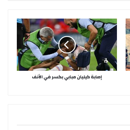
إ
ص
ا
ب
ة
ك
ي
ل
ي
إصابة كيليان مبابي بكسر في الأنف
ا
ن
م
ب
ا
ب
ي
ب
ك