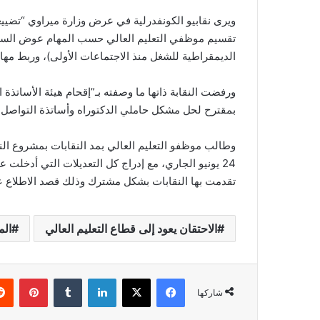
ويرى نقابيو الكونفدرلية في عرض وزارة ميراوي “تضييعا
تقسيم موظفي التعليم العالي حسب المهام عوض السلال
الديمقراطية للشغل منذ الاجتماعات الأولى)، وربط مهام الموظفين بـREC (الدليل المرجعي
ورفضت النقابة ذاتها ما وصفته بـ”إقحام هيئة الأساتذة
بمقترح لحل مشكل حاملي الدكتوراه وأساتذة التواصل أم 
وطالب موظفو التعليم العالي بمد النقابات بمشروع النظ
24 يونيو الجاري، مع إدراج كل التعديلات التي أدخلت
تقدمت بها النقابات بشكل مشترك وذلك قصد الاطلاع علي
الاحتقان يعود إلى قطاع التعليم العالي
ال
فيسبوك
‫X
لينكدإن
‏Tumblr
بينتيريست
شاركها