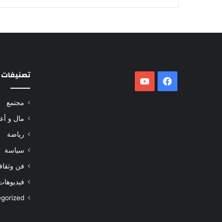
تصنيفات
فيسبوك
‫YouTube
مجتمع
مال و أع
رياضة
سياسة
فن وثقاف
فيديوهات
gorized