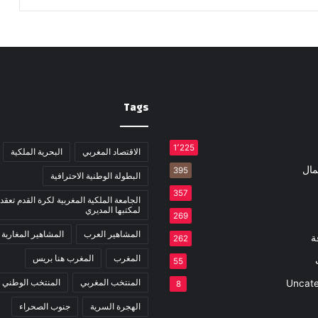
Tags
1٬225
الاقتصاد المغربي
البحرية الملكية
مال
395
البطولة الوطنية الاحترافية
357
الجامعة الملكية المغربية لكرة القدم تعقد 
لمكتبها المديري
269
المشاهير العرب
المشاهير المغاربة
ة
262
المغرب
المغرب هنا بريس
55
المنتخب المغربي
المنتخب الوطني
Uncate
8
الهجرة السرية
جنوب الصحراء