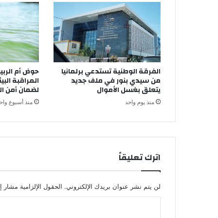
ر
ي
ج
ل
ل
س
ق
الفرقة الوطنية تستدعي برلمانيا
حوض أم الرب
ي
من سيدي بنور في ملف جديد
المراقبة البيئ
ا
يتعلق بغسل الأموال
لضمان أمن الم
ل
منذ يوم واحد
منذ أسبوع واح
ف
ل
ا
ح
ي
اترك تعليقاً
ب
إ
ق
ل
لن يتم نشر عنوان بريدك الإلكتروني.
الحقول الإلزامية مشار إل
ي
ا
م
ش