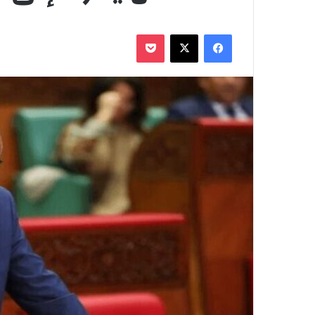
فيسبوك
‫X
‫Pocket