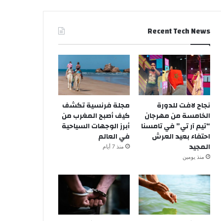
Recent Tech News
نجاح لافت للدورة
مجلة فرنسية تكشف
الخامسة من مهرجان
كيف أصبح المغرب من
“تيم آر تي” في تامسنا
أبرز الوجهات السياحية
احتفاء بعيد العرش
في العالم
المجيد
منذ 7 أيام
منذ يومين