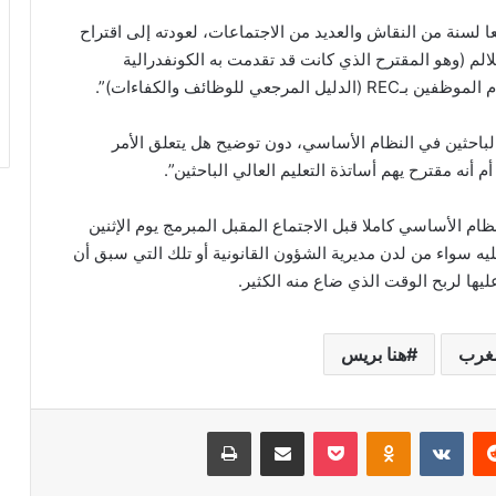
 لسنة من النقاش والعديد من الاجتماعات، لعودته إلى اقتراح
م (وهو المقترح الذي كانت قد تقدمت به الكونفدرالية
 للوظائف والكفاءات)”.
 الباحثين في النظام الأساسي، دون توضيح هل يتعلق الأمر
أنه مقترح يهم أساتذة التعليم العالي الباحثين”.
ام الأساسي كاملا قبل الاجتماع المقبل المبرمج يوم الإثنين
 عليه سواء من لدن مديرية الشؤون القانونية أو تلك التي سبق أن
ها لربح الوقت الذي ضاع منه الكثير.
مغرب
هنا بريس
‏Reddit
‏VKontakte
Odnoklassniki
‫Pocket
مشاركة عبر البريد
طباعة