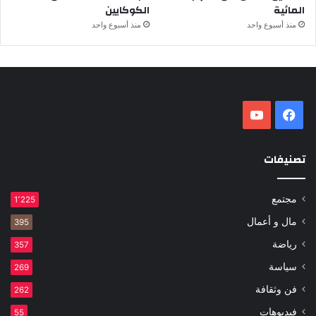
المائية
الكوكايين
منذ أسبوع واحد
منذ أسبوع واحد
فيسبوك
‫YouTube
تصنيفات
مجتمع
1٬225
مال و أعمال
395
رياضة
357
سياسة
269
فن وثقافة
262
فيديوهات
55