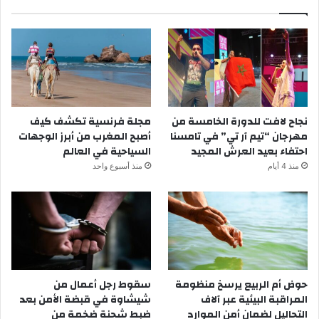
نجاح لافت للدورة الخامسة من
مجلة فرنسية تكشف كيف
مهرجان “تيم آر تي” في تامسنا
أصبح المغرب من أبرز الوجهات
احتفاء بعيد العرش المجيد
السياحية في العالم
منذ 4 أيام
منذ أسبوع واحد
حوض أم الربيع يرسخ منظومة
سقوط رجل أعمال من
المراقبة البيئية عبر آلاف
شيشاوة في قبضة الأمن بعد
التحاليل لضمان أمن الموارد
ضبط شحنة ضخمة من