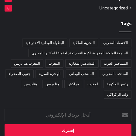
Uncategorized
8
Tags
الاقتصاد المغربي
البحرية الملكية
البطولة الوطنية الاحترافية
الجامعة الملكية المغربية لكرة القدم تعقد اجتماعا لمكتبها المديري
المشاهير العرب
المشاهير المغاربة
المغرب
المغرب هنا بريس
المنتخب المغربي
المنتخب الوطني
الهجرة السرية
جنوب الصحراء
رئيس الحكومة
لمغرب
مراكش
هنا بريس
هنابريس
وليد الركراكي
أدخل
بريدك
الإلكتروني