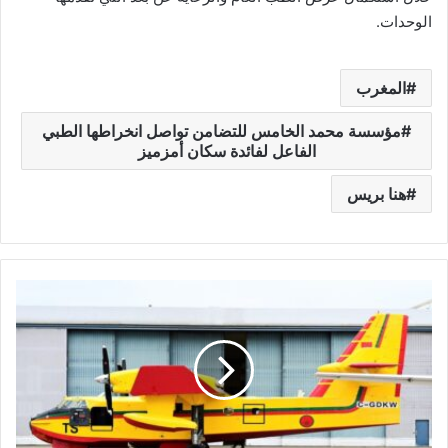
الوحدات.
المغرب
مؤسسة محمد الخامس للتضامن تواصل انخراطها الطبي
الفاعل لفائدة سكان أمزميز
هنا بريس
ا
ل
م
غ
ر
ب
ي
ع