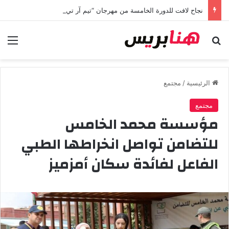
نجاح لافت للدورة الخامسة من مهرجان “تيم آر تي” في تامسنا احتفاء بعيد العرش المجيد
بحث عن
الق
الرئيسية
/
مجتمع
مجتمع
مؤسسة محمد الخامس
للتضامن تواصل انخراطها الطبي
الفاعل لفائدة سكان أمزميز