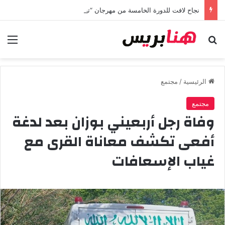
نجاح لافت للدورة الخامسة من مهرجان “تيم آر تي” في تامسنا احتفاء بعيد العرش المجيد
بحث عن
الق
الرئيسية
/
مجتمع
مجتمع
وفاة رجل أربعيني بوزان بعد لدغة
أفعى تكشف معاناة القرى مع
غياب الإسعافات