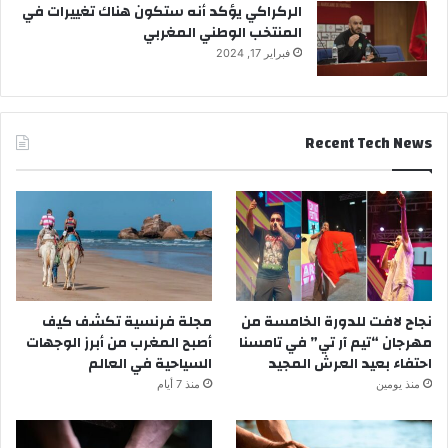
الركراكي يؤكد أنه ستكون هناك تغييرات في
المنتخب الوطني المغربي
فبراير 17, 2024
Recent Tech News
نجاح لافت للدورة الخامسة من
مجلة فرنسية تكشف كيف
مهرجان “تيم آر تي” في تامسنا
أصبح المغرب من أبرز الوجهات
احتفاء بعيد العرش المجيد
السياحية في العالم
منذ يومين
منذ 7 أيام