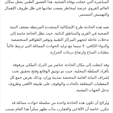
المباشرة التي عجلت بوفاة الضحية. هذا القصور الطبي يجعل سكان
العالم القروي عرضة لمخاطر يصعب تفاديها في ظل ظروف الإهمال
والتهميش المستمر.
تعيد هذه الحادثة طرح الإشكالية المتجددة المرتبطة بضعف البنية
الصحية في القرى والمناطق النائية، حيث تظل الحاجة ماسة إلى
تدخلات عاجلة لتجهيز المراكز الطبية وتوفير الطواقم المتخصصة
والدواء الكافي، لا سيما مع تزايد الحوادث المماثلة التي ترتبط غالباً
بتقلبات المناخ وارتفاع درجات الحرارة.
وقد انتقلت إلى مكان الحادثة عناصر من الدرك الملكي مرفوقة
بأفراد السلطة المحلية، حيث تم توثيق الوقائع وفتح تحقيق تحت
إشراف النيابة العامة المختصة بمدينة وزان، وذلك بغرض جمع كل
المعطيات المتعلقة بالحادث والوقوف على طبيعة الأفعى وظروف
تدخل الجهات المعنية.
ويُرجّح أن تكون هذه الحادثة واحدة من سلسلة حوادث مماثلة قد
تتكرر، خاصة أن الأفاعي والعقارب بدأت تظهر مبكراً هذا العام بسبب