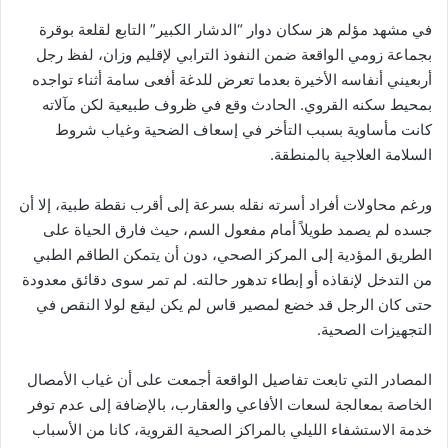
في مشهد مؤلم هز سكان دوار “الدشار الكبير” التابع لقلعة بوقرة
بجماعة زومي الواقعة ضمن النفوذ الترابي لإقليم وزان، لفظ رجل
أربعيني أنفاسه الأخيرة بعدما تعرض للدغة أفعى سامة أثناء تواجده
بمحيط سكنه القروي. الحادث وقع في ظروف طبيعية لكن مآلاته
كانت مأساوية بسبب التأخر في إسعاف الضحية وغياب شروط
السلامة العلاجية بالمنطقة.
ورغم محاولات أفراد أسرته نقله بسرعة إلى أقرب نقطة طبية، إلا أن
جسده لم يصمد طويلاً أمام مفعول السم، حيث فارق الحياة على
الطريق المؤدية إلى المركز الصحي، دون أن يتمكن الطاقم الطبي
من التدخل لإنقاذه أو إبطاء تدهور حالته. لم تمر سوى دقائق معدودة
حتى كان الرجل قد خضع لمصير قاس لم يكن ليقع لولا النقص في
التجهيزات الصحية.
المصادر التي تابعت تفاصيل الواقعة أجمعت على أن غياب الأمصال
الخاصة بمعالجة لسعات الأفاعي والعقارب، بالإضافة إلى عدم توفر
خدمة الاستشفاء الليلي بالمراكز الصحية القروية، كانا من الأسباب