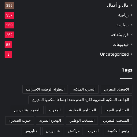
مال و أعمال
395
رياضة
357
سياسة
269
فن وثقافة
262
فيديوهات
55
Uncategorized
8
Tags
الاقتصاد المغربي
البحرية الملكية
البطولة الوطنية الاحترافية
الجامعة الملكية المغربية لكرة القدم تعقد اجتماعا لمكتبها المديري
المشاهير العرب
المشاهير المغاربة
المغرب
المغرب هنا بريس
المنتخب المغربي
المنتخب الوطني
الهجرة السرية
جنوب الصحراء
رئيس الحكومة
لمغرب
مراكش
هنا بريس
هنابريس