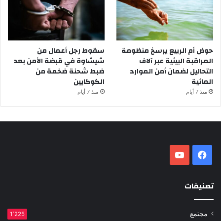
حوض أم الربيع يرسخ منظومة
سقوط رجل أعمال من
المراقبة البيئية عبر آلاف
شيشاوة في قبضة الأمن بعد
التحاليل لضمان أمن الموارد
ضبط شحنة ضخمة من
المائية
الكوكايين
منذ 7 أيام
منذ 7 أيام
فيسبوك
‫YouTube
تصنيفات
مجتمع
1٬225