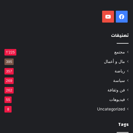
فيسبوك
‫YouTube
تصنيفات
مجتمع
1٬225
مال و أعمال
395
رياضة
357
سياسة
269
فن وثقافة
262
فيديوهات
55
Uncategorized
8
Tags