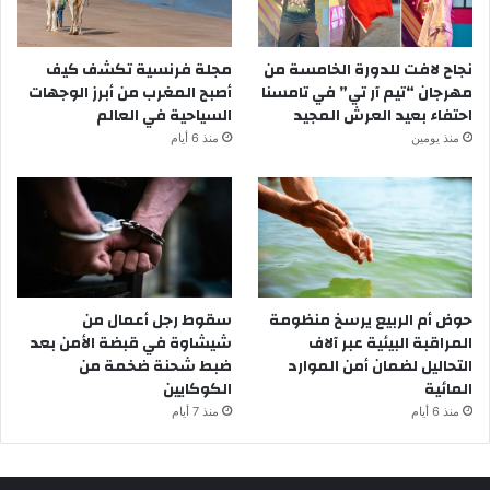
نجاح لافت للدورة الخامسة من
مجلة فرنسية تكشف كيف
مهرجان “تيم آر تي” في تامسنا
أصبح المغرب من أبرز الوجهات
احتفاء بعيد العرش المجيد
السياحية في العالم
منذ يومين
منذ 6 أيام
حوض أم الربيع يرسخ منظومة
سقوط رجل أعمال من
المراقبة البيئية عبر آلاف
شيشاوة في قبضة الأمن بعد
التحاليل لضمان أمن الموارد
ضبط شحنة ضخمة من
المائية
الكوكايين
منذ 6 أيام
منذ 7 أيام