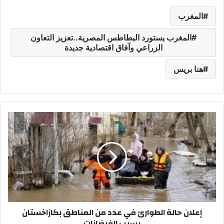
المغرب
المغرب يستورد البطاطس المصرية..تعزيز التعاون
الزراعي وآفاق اقتصادية جديدة
هنا بريس
إ
ع
ل
ا
ن
ح
ا
ل
ة
إعلان حالة الطوارئ في عدد من المناطق بكازاخستان
ا
بسبب الفيضانات
ل