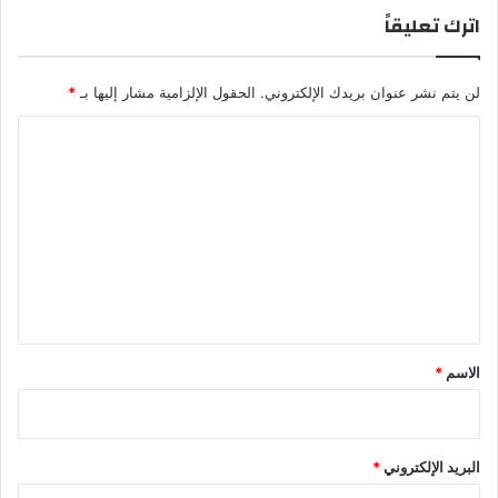
ف
اترك تعليقاً
ل
ا
ح
لن يتم نشر عنوان بريدك الإلكتروني.
الحقول الإلزامية مشار إليها بـ
*
ي
ة
ا
ل
ل
ل
د
ت
و
ع
ل
ا
ل
ل
ي
أ
ق
و
ر
*
الاسم
*
و
ب
ي
ة
البريد الإلكتروني
*