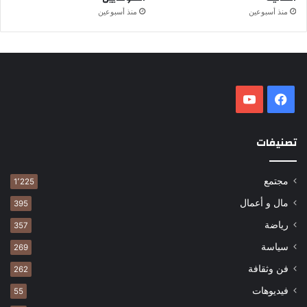
منذ أسبوعين
منذ أسبوعين
فيسبوك
‫YouTube
تصنيفات
مجتمع
1٬225
مال و أعمال
395
رياضة
357
سياسة
269
فن وثقافة
262
فيديوهات
55