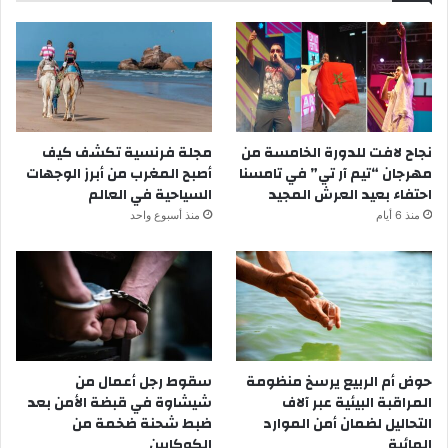
نجاح لافت للدورة الخامسة من
مجلة فرنسية تكشف كيف
مهرجان “تيم آر تي” في تامسنا
أصبح المغرب من أبرز الوجهات
احتفاء بعيد العرش المجيد
السياحية في العالم
منذ 6 أيام
منذ أسبوع واحد
حوض أم الربيع يرسخ منظومة
سقوط رجل أعمال من
المراقبة البيئية عبر آلاف
شيشاوة في قبضة الأمن بعد
التحاليل لضمان أمن الموارد
ضبط شحنة ضخمة من
المائية
الكوكايين