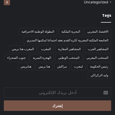
Uncategorized
8
Tags
الاقتصاد المغربي
البحرية الملكية
البطولة الوطنية الاحترافية
الجامعة الملكية المغربية لكرة القدم تعقد اجتماعا لمكتبها المديري
المشاهير العرب
المشاهير المغاربة
المغرب
المغرب هنا بريس
المنتخب المغربي
المنتخب الوطني
الهجرة السرية
جنوب الصحراء
رئيس الحكومة
لمغرب
مراكش
هنا بريس
هنابريس
وليد الركراكي
أدخل
بريدك
الإلكتروني