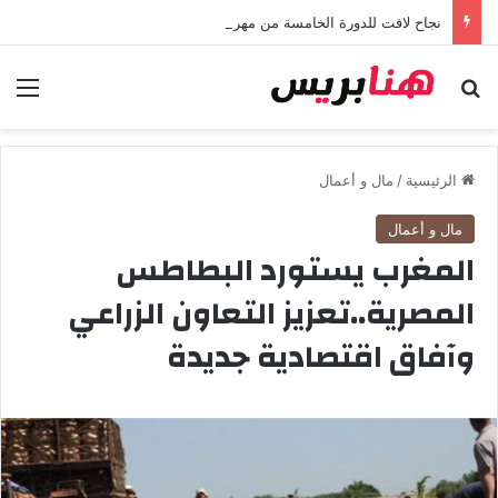
نجاح لافت للدورة الخامسة من مهرجان “تيم آر تي” في تامسنا احتفاء بعيد العرش المجيد
بحث عن
الق
الرئيسية
/
مال و أعمال
مال و أعمال
المغرب يستورد البطاطس
المصرية..تعزيز التعاون الزراعي
وآفاق اقتصادية جديدة