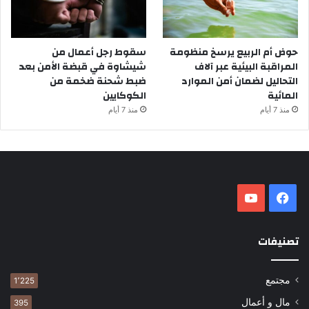
حوض أم الربيع يرسخ منظومة
سقوط رجل أعمال من
المراقبة البيئية عبر آلاف
شيشاوة في قبضة الأمن بعد
التحاليل لضمان أمن الموارد
ضبط شحنة ضخمة من
المائية
الكوكايين
منذ 7 أيام
منذ 7 أيام
فيسبوك
‫YouTube
تصنيفات
مجتمع
1٬225
مال و أعمال
395