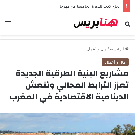
نجاح لافت للدورة الخامسة من مهرجان “تيم آر تي” في تامسنا احتفاء بعيد العرش المجيد
بحث عن
الق
الرئيسية
/
مال و أعمال
مال و أعمال
مشاريع البنية الطرقية الجديدة
تعزز الترابط المجالي وتنعش
الدينامية الاقتصادية في المغرب