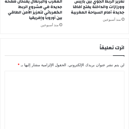
تعزيز الربط الجوي بين باريس
المغرب والبرتغال يفتحان صفحة
ل
وورزازات والداخلة يفتح آفاقا
جديدة في مشروع الربط
ع
جديدة أمام السياحة المغربية
الكهربائي لتعزيز الأمن الطاقي
ا
بين أوروبا وإفريقيا
ل
منذ أسبوعين
م
منذ أسبوعين
و
س
ط
اترك تعليقاً
ا
س
ت
لن يتم نشر عنوان بريدك الإلكتروني.
الحقول الإلزامية مشار إليها بـ
*
ع
د
ا
ا
ل
د
ا
ت
ت
ع
م
ك
ل
ث
ي
ف
ق
ة