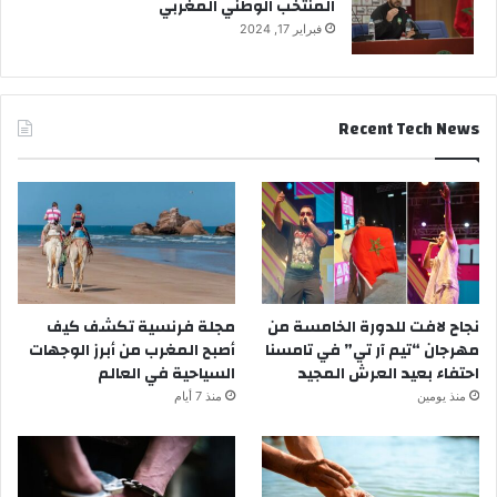
المنتخب الوطني المغربي
فبراير 17, 2024
Recent Tech News
نجاح لافت للدورة الخامسة من
مجلة فرنسية تكشف كيف
مهرجان “تيم آر تي” في تامسنا
أصبح المغرب من أبرز الوجهات
احتفاء بعيد العرش المجيد
السياحية في العالم
منذ يومين
منذ 7 أيام