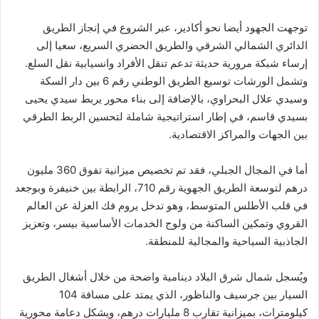
توجهت الجهود أيضا نحو أكادير، عبر الشروع في إنجاز الطريق
الدائري الشمالي الشرقي والطريق الحضري السريع، سعيا إلى
إرساء شبكة مرورية حديثة تدعم تنقل الأفراد وانسيابية نقل السلع.
وتشمل الورشات توسيع الطريق الوطني رقم 6 بين دار السكة
وسيدي علال البحراوي، بالإضافة إلى بناء محور يربط سيدي يحيى
بسيدي قاسم، في إطار استراتيجية شاملة لتحسين الربط الطرقي
بين الجهات والمراكز الاقتصادية.
أما في المجال الجبلي، فقد تم تخصيص ميزانية تفوق 360 مليون
درهم لتوسعة الطريق الجهوية رقم 710، الرابطة بين خنيفرة وبوجعد
في قلب الأطلس المتوسط، وهو تدخل يروم فك العزلة عن العالم
القروي وتمكين الساكنة من ولوج الخدمات الأساسية بيسر، وتعزيز
الجاذبية السياحية والمجالية للمنطقة.
ويُسجل شمال شرق البلاد دينامية واضحة من خلال أشغال الطريق
السيار بين جرسيف والناظور، الذي يمتد على مسافة 104
كيلومترات، بميزانية تقارب 8 مليارات درهم، ويشكل دعامة محورية