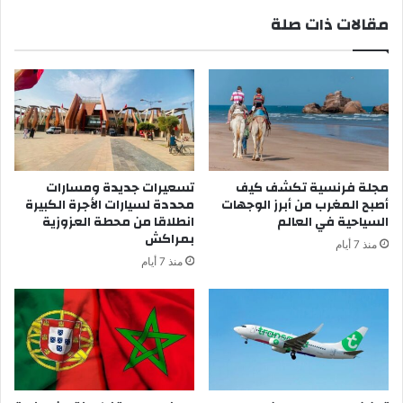
ع
س
مقالات ذات صلة
ف
ت
ي
ق
س
ب
م
ل
ا
أ
ء
و
ا
ل
ل
ى
م
ر
مجلة فرنسية تكشف كيف
تسعيرات جديدة ومسارات
ل
ح
أصبح المغرب من أبرز الوجهات
محددة لسيارات الأجرة الكبيرة
ا
ل
السياحية في العالم
انطلاقا من محطة العزوزية
ك
ا
بمراكش
منذ 7 أيام
م
ت
منذ 7 أيام
ة
م
غ
ا
ر
ب
ة
ا