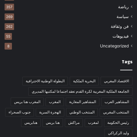
رياضة
357
سياسة
269
فن وثقافة
262
فيديوهات
55
Uncategorized
8
Tags
الاقتصاد المغربي
البحرية الملكية
البطولة الوطنية الاحترافية
الجامعة الملكية المغربية لكرة القدم تعقد اجتماعا لمكتبها المديري
المشاهير العرب
المشاهير المغاربة
المغرب
المغرب هنا بريس
المنتخب المغربي
المنتخب الوطني
الهجرة السرية
جنوب الصحراء
رئيس الحكومة
لمغرب
مراكش
هنا بريس
هنابريس
وليد الركراكي