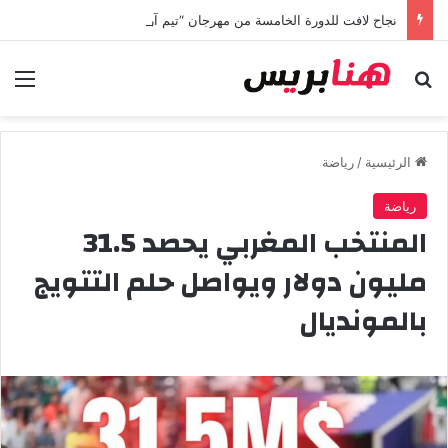
نجاح لافت للدورة الخامسة من مهرجان “تيم آر تي” في تامسنا احتفاء بعيد العرش المجيد
بحث عن
الق
الرئيسية
/
رياضة
رياضة
المنتخب المغربي يحصد 31.5
مليون دولار ويواصل حلم التتويج
بالمونديال