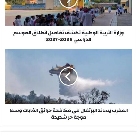
ة
ا
ل
ت
ر
وزارة التربية الوطنية تكشف تفاصيل انطلاق الموسم
ب
الدراسي 2026-2027
ي
ة
ا
ا
ل
ل
و
م
ط
غ
ن
ر
ي
ب
ة
ي
ت
س
ك
ا
المغرب يساند البرتغال في مكافحة حرائق الغابات وسط
ش
ن
موجة حر شديدة
ف
د
ت
ا
ف
ل
ا
ب