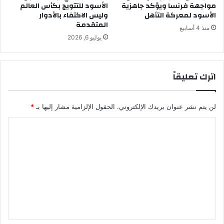
مواجهة فرنسا ويؤكد جاهزية
الأسود للتتويج بكأس العالم
ي
ا
الأسود لمعركة التأهل
وليس الاكتفاء بالأدوار
2
ب
المتقدمة
0
ا
منذ 4 أسابيع
2
ت
يوليو 6, 2026
6
و
-
س
2
ط
اترك تعليقاً
0
م
2
و
7
ج
لن يتم نشر عنوان بريدك الإلكتروني.
الحقول الإلزامية مشار إليها بـ
*
ة
ح
ا
ر
ل
ش
د
ت
ي
ع
د
ة
ل
ي
ق