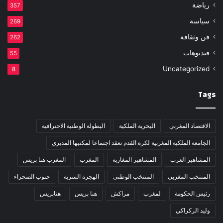
رياضة
357
سياسة
269
فن وثقافة
262
فيديوهات
55
Uncategorized
8
Tags
الاقتصاد المغربي
البحرية الملكية
البطولة الوطنية الاحترافية
الجامعة الملكية المغربية لكرة القدم تعقد اجتماعا لمكتبها المديري
المشاهير العرب
المشاهير المغاربة
المغرب
المغرب هنا بريس
المنتخب المغربي
المنتخب الوطني
الهجرة السرية
جنوب الصحراء
رئيس الحكومة
لمغرب
مراكش
هنا بريس
هنابريس
وليد الركراكي