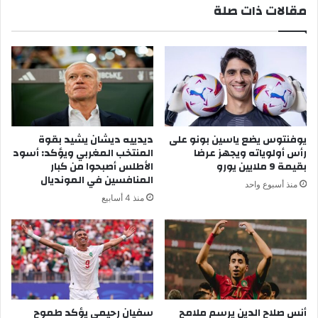
مقالات ذات صلة
ص
ر
ي
ت
ل
غ
ا
ا
ن
ل
ط
ف
ل
ي
ا
م
ق
ك
يوفنتوس يضع ياسين بونو على
ديدييه ديشان يشيد بقوة
ا
ا
رأس أولوياته ويجهز عرضا
المنتخب المغربي ويؤكد: أسود
ل
ف
بقيمة 9 ملايين يورو
الأطلس أصبحوا من كبار
م
ح
المنافسين في المونديال
منذ أسبوع واحد
و
ة
منذ 4 أسابيع
س
ح
م
ر
ا
ا
ل
ئ
د
ق
ر
ا
ا
ل
س
أنس صلاح الدين يرسم ملامح
سفيان رحيمي يؤكد طموح
غ