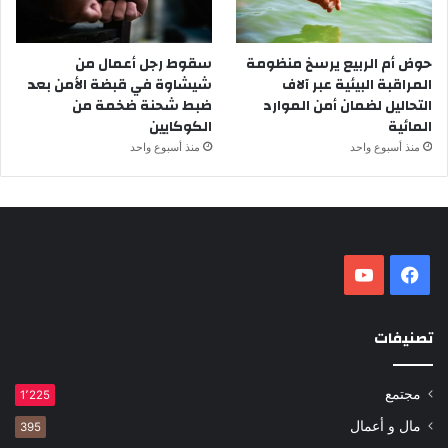
حوض أم الربيع يرسخ منظومة
سقوط رجل أعمال من
المراقبة البيئية عبر آلاف
شيشاوة في قبضة الأمن بعد
التحاليل لضمان أمن الموارد
ضبط شحنة ضخمة من
المائية
الكوكايين
منذ أسبوع واحد
منذ أسبوع واحد
فيسبوك
‫YouTube
تصنيفات
مجتمع
1٬225
مال و أعمال
395