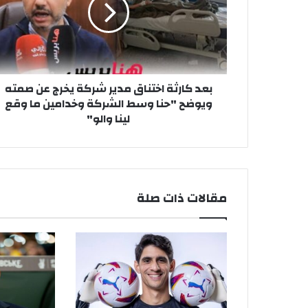
ك
ا
ر
ث
ة
ا
بعد كارثة اختناق مدير شركة يخرج عن صمته
خ
ويوضح "حنا وسط الشركة وخدامين ما وقع
ت
لينا والو"
ن
ا
ق
م
د
ي
مقالات ذات صلة
ر
ش
ر
ك
ة
ي
خ
ر