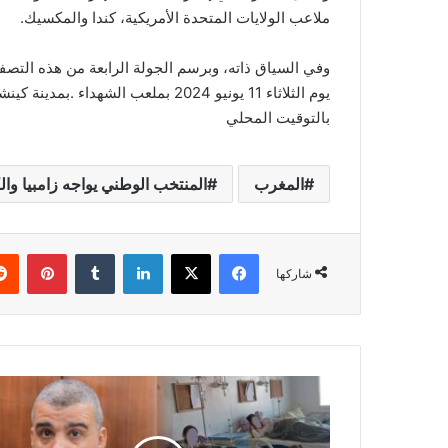
ملاعب الولايات المتحدة الأمريكية، كندا والمكسيك.
وفي السياق ذاته، وبرسم الجولة الرابعة من هذه التصف
يوم الثلاثاء 11 يونيو 2024 بملعب ال
بالتوقيت المحلي
المغرب
المنتخب الوطني يواجه زامبيا وال
فيسبوك
‫X
لينكدإن
‏Tumblr
بينتيريست
شاركها
ب
ع
د