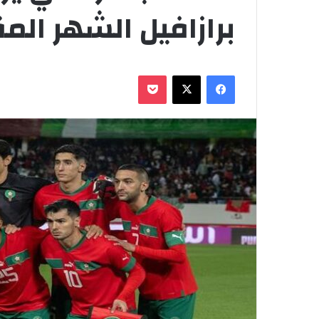
برازافيل الشهر الم
فيسبوك
‫X
‫Pocket