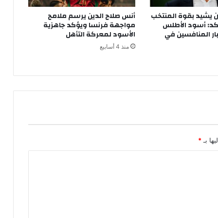
ة
 يشيد بقوة المنتخب
أنس صلاح الدين يرسم ملامح
ن
كد: أسود الأطلس
مواجهة فرنسا ويؤكد جاهزية
ظ
ار المنافسين في
الأسود لمعركة التأهل
ا
منذ 4 أسابيع
م
ا
ل
م
ر
ا
ق
ب
ة
ب
يها بـ
*
ا
ل
ك
ا
م
ي
ر