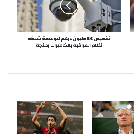
ي
ص
5
6
م
ل
تخصيص 56 مليون درهم لتوسعة شبكة
ي
نظام المراقبة بالكاميرات بطنجة
و
ن
د
ر
ه
م
ل
ت
و
س
ع
ة
ش
ب
ك