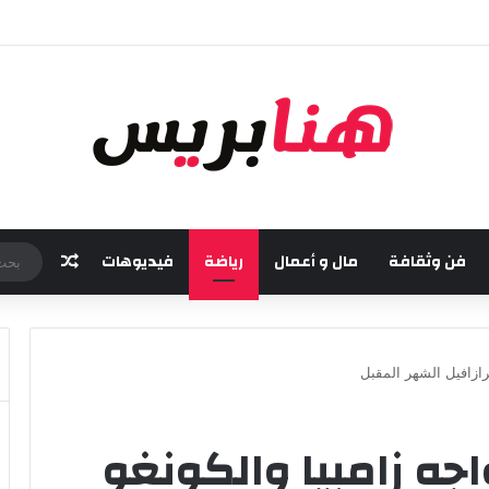
امسة من مهرجان “تيم آر تي” في تامسنا احتفاء بعيد العرش المجيد
فن وثقافة
مال و أعمال
رياضة
فيديوهات
مقال عش
رازافيل الشهر المقبل
جه زامبيا والكونغو