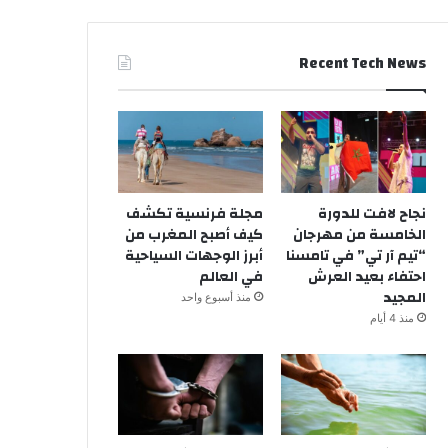
Recent Tech News
نجاح لافت للدورة
مجلة فرنسية تكشف
الخامسة من مهرجان
كيف أصبح المغرب من
“تيم آر تي” في تامسنا
أبرز الوجهات السياحية
احتفاء بعيد العرش
في العالم
المجيد
منذ أسبوع واحد
منذ 4 أيام