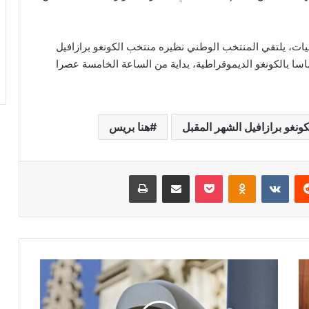
يات، يلتقي المنتخب الوطني نظيره منتخب الكونغو برازافيل
شهداء .بمدينة كينشاسا بالكونغو الديموقراطية، بداية من الساعة الخامسة عصرا
كونغو برازافيل الشهر المقبل
هنا بريس
‏Reddit
‏VKontakte
Odnoklassniki
‫Pocket
مشاركة عبر البريد
طباعة
ت
خ
ص