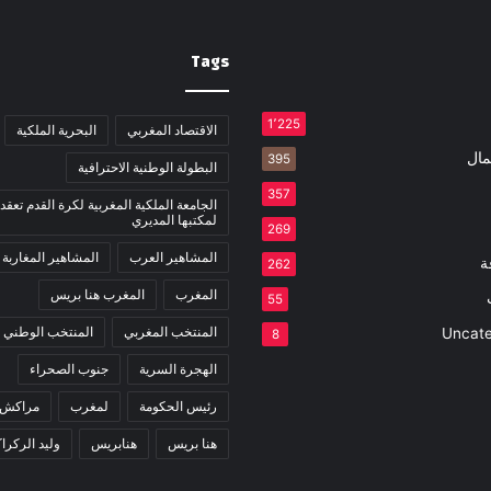
Tags
1٬225
الاقتصاد المغربي
البحرية الملكية
مال
395
البطولة الوطنية الاحترافية
357
الجامعة الملكية المغربية لكرة القدم تعقد 
لمكتبها المديري
269
المشاهير العرب
المشاهير المغاربة
ة
262
المغرب
المغرب هنا بريس
55
المنتخب المغربي
المنتخب الوطني
Uncate
8
الهجرة السرية
جنوب الصحراء
رئيس الحكومة
لمغرب
مراكش
هنا بريس
هنابريس
وليد الركرا