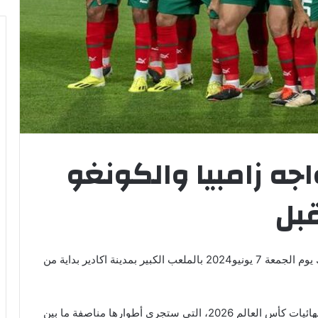
جه زامبيا والكونغو
قبل
يواجه المنتخب الوطني المغربي، نظيره الزامبي، وذلك يوم الجمعة 7 يونيو2024 بالملعب الكبير بمدينة اكادير بداية من
وتدخل المباراة في إطار التصفيات الإفريقية المؤهلة لنهائيات كأس العالم 2026، التي ستجرى أطوارها مناصفة ما بين