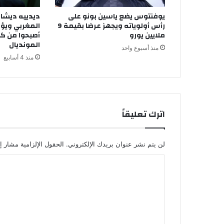
ج
يوفنتوس يضع ياسين بونو على
ديدييه ديشان
ع
رأس أولوياته ويجهز عرضا بقيمة 9
المغربي ويؤ
ن
ملايين يورو
أصبحوا من كب
ص
المونديال
منذ أسبوع واحد
م
منذ 4 أسابيع
ت
ه
و
ي
و
اترك تعليقاً
ض
ح
"
ح
لن يتم نشر عنوان بريدك الإلكتروني.
الحقول الإلزامية مشار إل
ن
ا
ا
و
ل
س
ت
ط
ا
ع
ل
ل