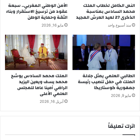
ر
ا
النص الكامل لخطاب الملك
الأمن الوطني المغربي.. سبعة
ا
م
محمد السادس بمناسبة
عقود من ترسيخ الاستقرار وبناء
ت
ا
الذكرى 27 لعيد العرش المجيد
الثقة وحماية الوطن
ل
ل
منذ أسبوع واحد
مايو 16, 2026
م
ح
س
ر
ت
ب
ع
ا
ج
ل
ل
ا
ا
ل
ت
ك
الطالبي العلمي يمثل جلالة
الملك محمد السادس يوشح
ط
الملك في حفل تنصيب رئيسة
محمد يسف ويعين اليزيد
ت
جمهورية كوستاريكا
الراضي أمينا عاما للمجلس
ن
ر
العلمي الأعلى
ج
و
مايو 9, 2026
ة
ن
أبريل 16, 2026
ي
ة
اترك تعليقاً