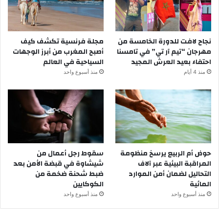
نجاح لافت للدورة الخامسة من
مجلة فرنسية تكشف كيف
مهرجان “تيم آر تي” في تامسنا
أصبح المغرب من أبرز الوجهات
احتفاء بعيد العرش المجيد
السياحية في العالم
منذ 4 أيام
منذ أسبوع واحد
حوض أم الربيع يرسخ منظومة
سقوط رجل أعمال من
المراقبة البيئية عبر آلاف
شيشاوة في قبضة الأمن بعد
التحاليل لضمان أمن الموارد
ضبط شحنة ضخمة من
المائية
الكوكايين
منذ أسبوع واحد
منذ أسبوع واحد