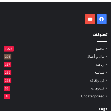
فيسبوك
‫YouTube
تصنيفات
مجتمع
1٬225
مال و أعمال
395
رياضة
357
سياسة
269
فن وثقافة
262
فيديوهات
55
Uncategorized
8
Tags