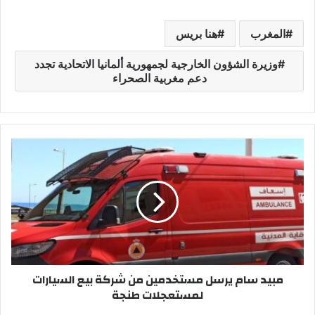
المغرب
هنا بريس
وزيرة الشؤون الخارجية لجمهورية ألمانيا الاتحادية تجدد
دعم مغربية الصحراء
م
ب
ي
د
س
ا
م
ي
ر
مبيد سام يرسل مستخدمين من شركة بيع السيارات
س
لمستعجلات طنجة
ل
م