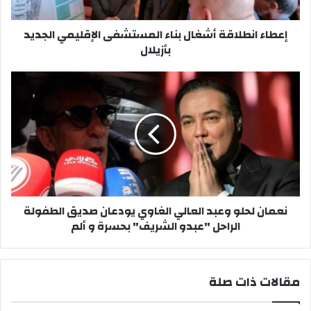
ط
ل
إعطاء انطلاقة أشغال بناء المستشفى الإقليمي الجديد
ا
بأزيلال
ق
ة
أ
ن
ش
ع
غ
م
ا
ا
ل
ن
ب
ل
ن
ح
ا
ل
ء
و
نعمان لحلو وعبد العالي الغاوي يودعان صديق الطفولة
ا
و
الراحل "عبدو الشريف" بحسرة و ألم
ل
ع
م
ب
س
د
ت
ا
مقالات ذات صلة
ش
ل
ف
ع
ى