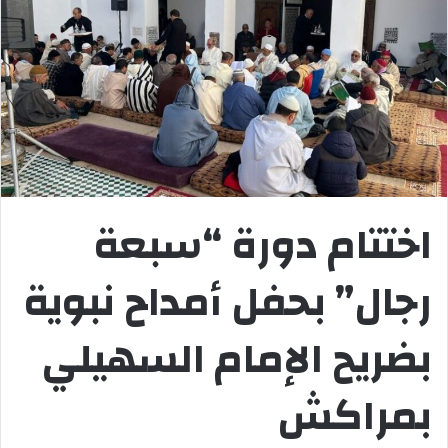
اختتام دورة “سبعة
رجال” بحفل أمداح نبوية
بضريح الإمام السهيلي
بمراكش