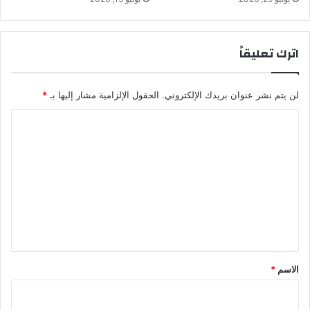
ف
و
ل
اترك تعليقاً
ة
ا
ل
لن يتم نشر عنوان بريدك الإلكتروني.
الحقول الإلزامية مشار إليها بـ
*
ر
ا
ا
ح
ل
ل
"
ت
ع
ع
ب
د
ل
و
ي
ا
ل
ق
ش
*
الاسم
*
ر
ي
ف