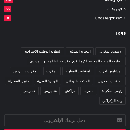
فيديوهات
55
Uncategorized
8
Tags
الاقتصاد المغربي
البحرية الملكية
البطولة الوطنية الاحترافية
الجامعة الملكية المغربية لكرة القدم تعقد اجتماعا لمكتبها المديري
المشاهير العرب
المشاهير المغاربة
المغرب
المغرب هنا بريس
المنتخب المغربي
المنتخب الوطني
الهجرة السرية
جنوب الصحراء
رئيس الحكومة
لمغرب
مراكش
هنا بريس
هنابريس
وليد الركراكي
أدخل
بريدك
الإلكتروني