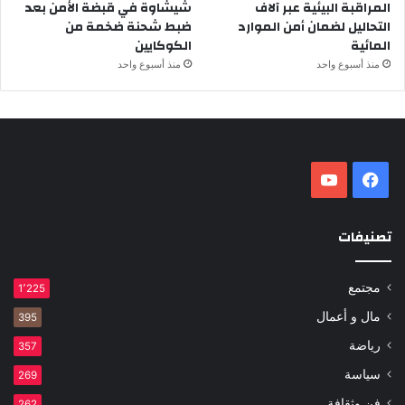
المراقبة البيئية عبر آلاف
شيشاوة في قبضة الأمن بعد
التحاليل لضمان أمن الموارد
ضبط شحنة ضخمة من
المائية
الكوكايين
منذ أسبوع واحد
منذ أسبوع واحد
فيسبوك
‫YouTube
تصنيفات
مجتمع
1٬225
مال و أعمال
395
رياضة
357
سياسة
269
فن وثقافة
262