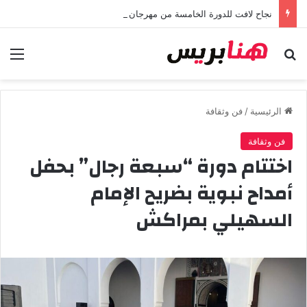
نجاح لافت للدورة الخامسة من مهرجان “تيم آر تي” في تامسنا احتفاء بعيد العرش المجيد
بحث عن
الق
الرئيسية
/
فن وثقافة
فن وثقافة
اختتام دورة “سبعة رجال” بحفل
أمداح نبوية بضريح الإمام
السهيلي بمراكش