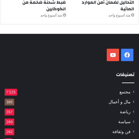
التحاليل لضمان أمن الموارد
ضبط شحنة ضخمة من
المائية
الكوكايين
منذ أسبوع واحد
منذ أسبوع واحد
فيسبوك
‫YouTube
تصنيفات
مجتمع
1٬225
مال و أعمال
395
رياضة
357
سياسة
269
فن وثقافة
262