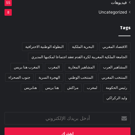
فيديوهات
55
Uncategorized
8
Tags
الاقتصاد المغربي
البحرية الملكية
البطولة الوطنية الاحترافية
الجامعة الملكية المغربية لكرة القدم تعقد اجتماعا لمكتبها المديري
المشاهير العرب
المشاهير المغاربة
المغرب
المغرب هنا بريس
المنتخب المغربي
المنتخب الوطني
الهجرة السرية
جنوب الصحراء
رئيس الحكومة
لمغرب
مراكش
هنا بريس
هنابريس
وليد الركراكي
أدخل
بريدك
الإلكتروني