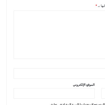
ا
ل
يها بـ
*
م
غ
ر
ب
ع
ن
د
ن
ه
ا
ي
ة
م
ا
ي
الموقع الإلكتروني
المتصفح لاستخدامها المرة المقبلة في تعليقي.