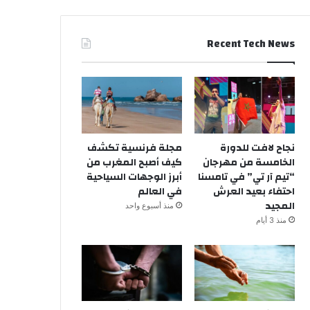
Recent Tech News
نجاح لافت للدورة
مجلة فرنسية تكشف
الخامسة من مهرجان
كيف أصبح المغرب من
“تيم آر تي” في تامسنا
أبرز الوجهات السياحية
احتفاء بعيد العرش
في العالم
المجيد
منذ أسبوع واحد
منذ 3 أيام