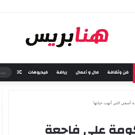
مسة من مهرجان “تيم آر تي” في تامسنا احتفاء بعيد العرش المجيد
فن وثقافة
مال و أعمال
رياضة
فيديوهات
مقال عش
ة آسفي التي أنهت حياتها
كومة على فاجعة