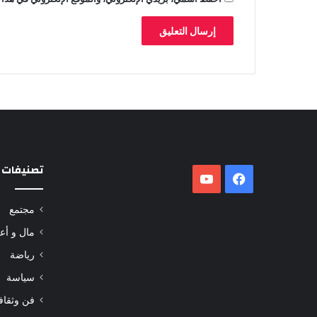
تصنيفات
فيسبوك
‫YouTube
مجتمع
مال و أع
رياضة
سياسة
فن وثقاف