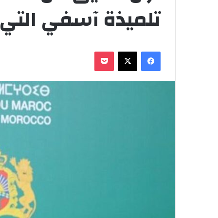
تلميذة آسفي التي 
فيسبوك
‫X
‫Pocket