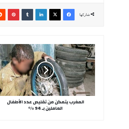
فيسبوك
‫X
لينكدإن
‏Tumblr
بينتيريست
شاركها
ا
ل
م
غ
ر
ب
ي
ت
م
المغرب يتمكن من تقليص عدد الأطفال
ك
العاملين بـ 94 %
ن
م
ن
ت