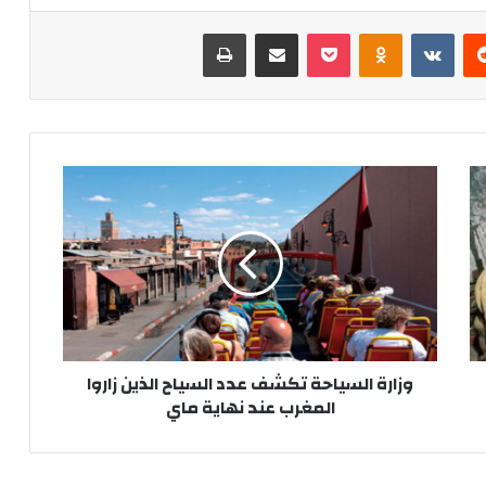
‏Reddit
‏VKontakte
Odnoklassniki
‫Pocket
مشاركة عبر البريد
طباعة
و
ز
ا
ر
ة
ا
ل
س
ي
وزارة السياحة تكشف عدد السياح الذين زاروا
ا
المغرب عند نهاية ماي
ح
ة
ت
ك