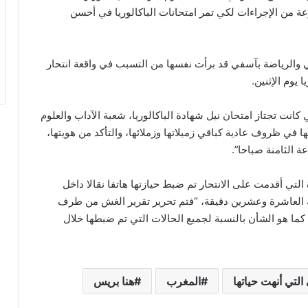
وعة من الإجراءات لكي تمر امتحانات الباكالوريا في أحسن
أولي والرياضة بآسفي قد برأت نفسها من التسبب في واقعة انتحار
يوم الإثنين.
ي كانت تجتاز امتحان نيل شهادة الباكالوريا، شعبة الآداب والعلوم
لها في ظروف عادية كباقي زميلاتها وزملائها، والتأكد من هويتها،
ة الثامنة صباحا”.
ة التي أقدمت على الانتحار تم ضبط حيازتها هاتفا نقالا داخل
العاشرة وعشرين دقيقة، “فتم تحرير تقرير الغش من طرف
، كما هو الشأن بالنسبة لجميع الحالات التي تم ضبطها خلال
لتي أنهت حياتها
المغرب
هنا بريس