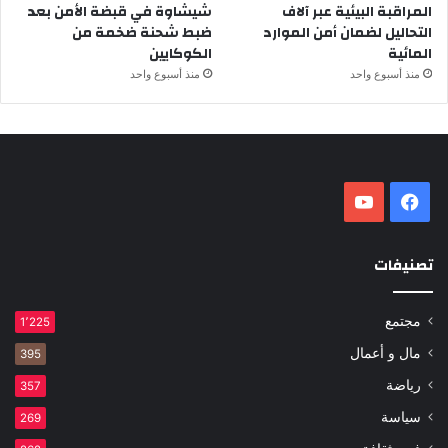
المراقبة البيئية عبر آلاف
شيشاوة في قبضة الأمن بعد
التحاليل لضمان أمن الموارد
ضبط شحنة ضخمة من
المائية
الكوكايين
منذ أسبوع واحد
منذ أسبوع واحد
فيسبوك
‫YouTube
تصنيفات
مجتمع
1٬225
مال و أعمال
395
رياضة
357
سياسة
269