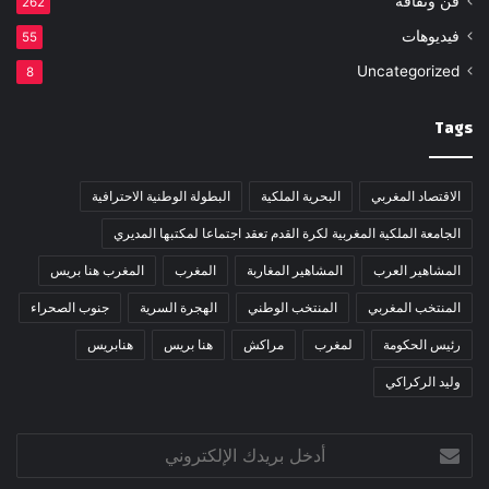
فن وثقافة
262
فيديوهات
55
Uncategorized
8
Tags
الاقتصاد المغربي
البحرية الملكية
البطولة الوطنية الاحترافية
الجامعة الملكية المغربية لكرة القدم تعقد اجتماعا لمكتبها المديري
المشاهير العرب
المشاهير المغاربة
المغرب
المغرب هنا بريس
المنتخب المغربي
المنتخب الوطني
الهجرة السرية
جنوب الصحراء
رئيس الحكومة
لمغرب
مراكش
هنا بريس
هنابريس
وليد الركراكي
أدخل
بريدك