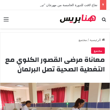
نجاح لافت للدورة الخامسة من مهرجان “تيم آر تي” في تامسنا احتفاء بعيد العرش المجيد
بحث عن
الق
الرئيسية
/
مجتمع
مجتمع
معاناة مرضى القصور الكلوي مع
التغطية الصحية تصل البرلمان