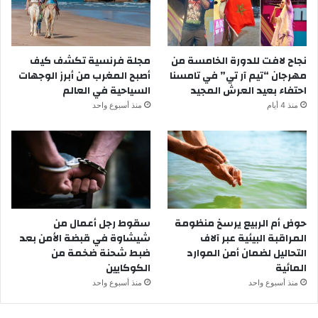
نجاح لافت للدورة الخامسة من
مجلة فرنسية تكشف كيف
مهرجان “تيم آر تي” في تامسنا
أصبح المغرب من أبرز الوجهات
احتفاء بعيد العرش المجيد
السياحية في العالم
منذ 4 أيام
منذ أسبوع واحد
حوض أم الربيع يرسخ منظومة
سقوط رجل أعمال من
المراقبة البيئية عبر آلاف
شيشاوة في قبضة الأمن بعد
التحاليل لضمان أمن الموارد
ضبط شحنة ضخمة من
المائية
الكوكايين
منذ أسبوع واحد
منذ أسبوع واحد