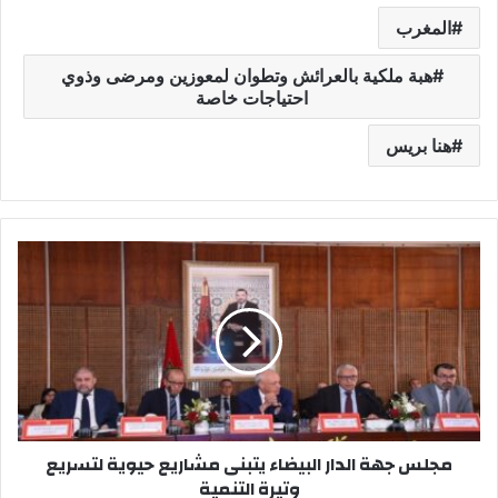
المغرب
هبة ملكية بالعرائش وتطوان لمعوزين ومرضى وذوي
احتياجات خاصة
هنا بريس
م
ج
ل
س
ج
ه
ة
ا
ل
مجلس جهة الدار البيضاء يتبنى مشاريع حيوية لتسريع
د
وتيرة التنمية
ا