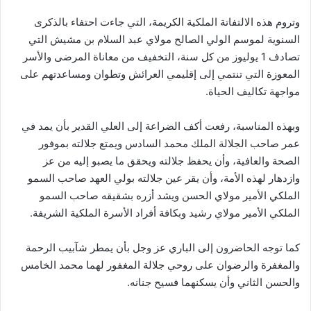
وتروم هذه الالتفاتة الملكية الكريمة، التي جاءت احتفاء بالذكرى
السنوية لموسم الولي الصالح مولاي عبد السلام بن مشيش التي
تصادف 1 يوليوز من كل سنة، التخفيف من معاناة المرضى والأسر
المعوزة التي تنتمي إلى إقليمي العرائش وتطوان ومساعدتهم على
مواجهة تكاليف الحياة.
وبهذه المناسبة، رفعت أكف الضراعة إلى العلي القدير بأن يمد في
عمر صاحب الجلالة الملك محمد السادس ويمتع جلالته بموفور
الصحة والعافية، وأن يحفظ جلالته ويحقق ما يصبو إليه من عز
وازدهار لهذه الأمة، وأن يقر عين جلالته بولي العهد صاحب السمو
الملكي الأمير مولاي الحسن ويشد أزره بشقيقه صاحب السمو
الملكي الأمير مولاي رشيد وبكافة أفراد الأسرة الملكية الشريفة.
كما توجه الحاضرون إلى الباري عز وجل بأن يمطر شآبيب الرحمة
والمغفرة والرضوان على روحي جلالة المغفور لهما محمد الخامس
والحسن الثاني وأن يسكنهما فسيح جنانه.