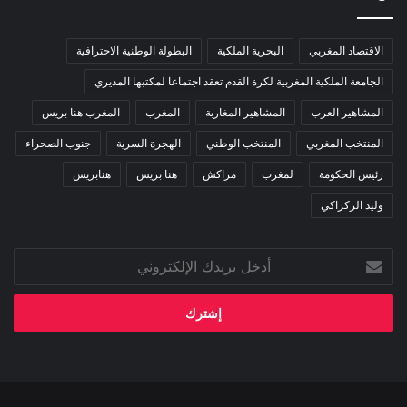
الاقتصاد المغربي
البحرية الملكية
البطولة الوطنية الاحترافية
الجامعة الملكية المغربية لكرة القدم تعقد اجتماعا لمكتبها المديري
المشاهير العرب
المشاهير المغاربة
المغرب
المغرب هنا بريس
المنتخب المغربي
المنتخب الوطني
الهجرة السرية
جنوب الصحراء
رئيس الحكومة
لمغرب
مراكش
هنا بريس
هنابريس
وليد الركراكي
أدخل
بريدك
الإلكتروني