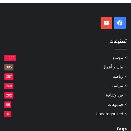
فيسبوك
‫YouTube
تصنيفات
مجتمع
1٬225
مال و أعمال
395
رياضة
357
سياسة
269
فن وثقافة
262
فيديوهات
55
Uncategorized
8
Tags