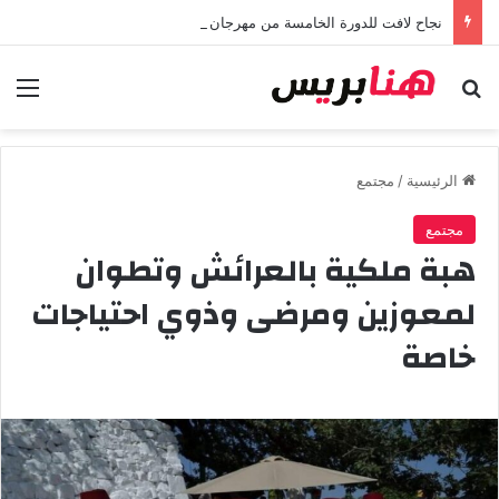
نجاح لافت للدورة الخامسة من مهرجان “تيم آر تي” في تامسنا احتفاء بعيد العرش المجيد
بحث عن
الق
الرئيسية
/
مجتمع
مجتمع
هبة ملكية بالعرائش وتطوان
لمعوزين ومرضى وذوي احتياجات
خاصة