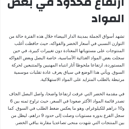
ارتفاع محدود في بعض
المواد
تشهد أسواق الجملة بمدينة الدار البيضاء خلال هذه الفترة حالة من
التوازن النسبي في أسعار الخضر والفواكه، حيث حافظت أغلب
المنتوجات على مستوياتها المعتادة دون تغييرات كبيرة، في حين
سجلت بعض المواد الغذائية الأساسية، خاصة البصل وبعض الفواكه
المستوردة، ارتفاعا ملحوظا أثار انتباه المهنيين والمتتبعين لحركة
السوق. ويأتي هذا الوضع في سياق يعرف عادة تقلبات موسمية
مرتبطة بالطلب المتزايد على المواد الاستهلاكية.
في مقدمة الخضر التي عرفت ارتفاعا واضحا، واصل البصل الجاف
تصدر قائمة المواد الأكثر صعودا في السعر، حيث تراوح ثمنه بين 6
و10 دراهم للكيلوغرام، وهو ما يعكس ضغط الطلب في السوق. كما
سجل القرع بدوره مستويات وصلت إلى حدود 9 دراهم، ليظل من
بين المنتجات التي شهدت منحى تصاعديا مقارنة بباقي الخضر.