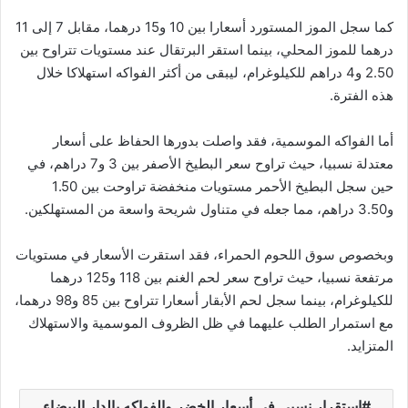
كما سجل الموز المستورد أسعارا بين 10 و15 درهما، مقابل 7 إلى 11
درهما للموز المحلي، بينما استقر البرتقال عند مستويات تتراوح بين
2.50 و4 دراهم للكيلوغرام، ليبقى من أكثر الفواكه استهلاكا خلال
هذه الفترة.
أما الفواكه الموسمية، فقد واصلت بدورها الحفاظ على أسعار
معتدلة نسبيا، حيث تراوح سعر البطيخ الأصفر بين 3 و7 دراهم، في
حين سجل البطيخ الأحمر مستويات منخفضة تراوحت بين 1.50
و3.50 دراهم، مما جعله في متناول شريحة واسعة من المستهلكين.
وبخصوص سوق اللحوم الحمراء، فقد استقرت الأسعار في مستويات
مرتفعة نسبيا، حيث تراوح سعر لحم الغنم بين 118 و125 درهما
للكيلوغرام، بينما سجل لحم الأبقار أسعارا تتراوح بين 85 و98 درهما،
مع استمرار الطلب عليهما في ظل الظروف الموسمية والاستهلاك
المتزايد.
استقرار نسبي في أسعار الخضر والفواكه بالدار البيضاء