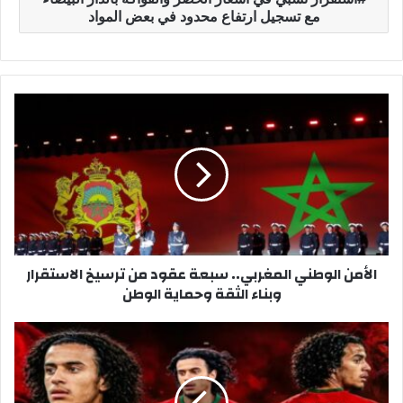
مع تسجيل ارتفاع محدود في بعض المواد
ا
ل
أ
م
ن
ا
ل
و
ط
الأمن الوطني المغربي.. سبعة عقود من ترسيخ الاستقرار
ن
وبناء الثقة وحماية الوطن
ي
ا
ل
أ
م
ي
غ
و
ر
ب