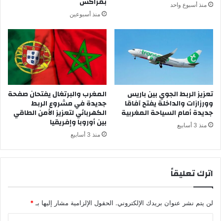
بمراكش
منذ أسبوع واحد
س
ا
منذ أسبوعين
ت
ل
ق
م
ر
غ
ا
ر
ر
ب
و
ي
ب
و
ن
تعزيز الربط الجوي بين باريس
المغرب والبرتغال يفتحان صفحة
ي
وورزازات والداخلة يفتح آفاقا
جديدة في مشروع الربط
ا
ض
جديدة أمام السياحة المغربية
الكهربائي لتعزيز الأمن الطاقي
ء
ع
بين أوروبا وإفريقيا
ا
ح
منذ 3 أسابيع
ل
د
منذ 3 أسابيع
ث
ا
ق
ل
ة
م
اترك تعليقاً
و
س
ح
ي
م
ر
لن يتم نشر عنوان بريدك الإلكتروني.
الحقول الإلزامية مشار إليها بـ
*
ا
ت
ي
ه
ا