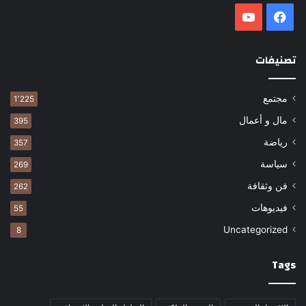
فيسبوك
‫YouTube
تصنيفات
مجتمع
1٬225
مال و أعمال
395
رياضة
357
سياسة
269
فن وثقافة
262
فيديوهات
55
Uncategorized
8
Tags