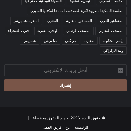
الاقتصاد المغربي
البحرية الملكية
البطولة الوطنية الاحترافية
الجامعة الملكية المغربية لكرة القدم تعقد اجتماعا لمكتبها المديري
المشاهير العرب
المشاهير المغاربة
المغرب
المغرب هنا بريس
المنتخب المغربي
المنتخب الوطني
الهجرة السرية
جنوب الصحراء
رئيس الحكومة
لمغرب
مراكش
هنا بريس
هنابريس
وليد الركراكي
أدخل
بريدك
الإلكتروني
© حقوق النشر 2026، جميع الحقوق محفوظة |
الرئيسية
عن
فريق العمل