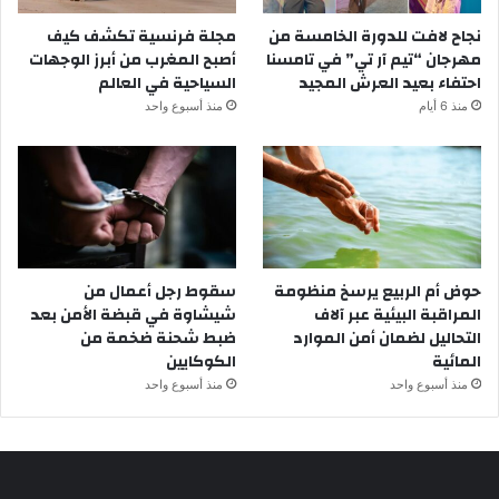
نجاح لافت للدورة الخامسة من
مجلة فرنسية تكشف كيف
مهرجان “تيم آر تي” في تامسنا
أصبح المغرب من أبرز الوجهات
احتفاء بعيد العرش المجيد
السياحية في العالم
منذ 6 أيام
منذ أسبوع واحد
حوض أم الربيع يرسخ منظومة
سقوط رجل أعمال من
المراقبة البيئية عبر آلاف
شيشاوة في قبضة الأمن بعد
التحاليل لضمان أمن الموارد
ضبط شحنة ضخمة من
المائية
الكوكايين
منذ أسبوع واحد
منذ أسبوع واحد