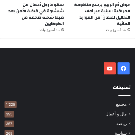
حوض أم الربيع يرسخ منظومة
سقوط رجل أعمال من
المراقبة البيئية عبر آلاف
شيشاوة في قبضة الأمن بعد
التحاليل لضمان أمن الموارد
ضبط شحنة ضخمة من
المائية
الكوكايين
منذ أسبوع واحد
منذ أسبوع واحد
فيسبوك
‫YouTube
تصنيفات
مجتمع
1٬225
مال و أعمال
395
رياضة
357
سياسة
269