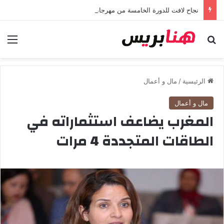
نجاح لافت للدورة الخامسة من مهرجان “تيم آر تي” في تامسنا احتفاء بعيد العرش المجيد
بحث عن
الق
الرئيسية
/
مال و أعمال
مال و أعمال
المغرب يضاعف استثماراته في
الطاقات المتجددة 4 مرات