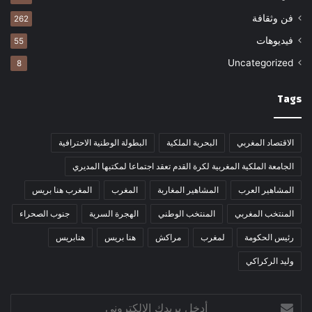
فن وثقافة
262
فيديوهات
55
Uncategorized
8
Tags
الاقتصاد المغربي
البحرية الملكية
البطولة الوطنية الاحترافية
الجامعة الملكية المغربية لكرة القدم تعقد اجتماعا لمكتبها المديري
المشاهير العرب
المشاهير المغاربة
المغرب
المغرب هنا بريس
المنتخب المغربي
المنتخب الوطني
الهجرة السرية
جنوب الصحراء
رئيس الحكومة
لمغرب
مراكش
هنا بريس
هنابريس
وليد الركراكي
أدخل