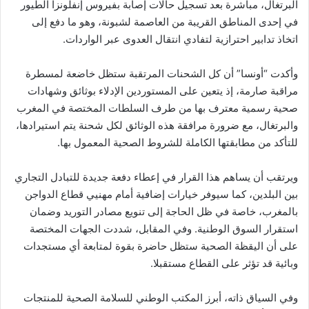
البرتغال، مباشرة بعد تسجيل حالات إصابة بفيروس إنفلونزا الطيور
في إحدى المناطق القريبة من العاصمة لشبونة، وهو ما دفع إلى
اتخاذ تدابير احترازية لتفادي انتقال العدوى عبر الواردات.
وأكدت “أونسا” أن كل الشحنات المرتقبة ستظل خاضعة لمسطرة
مراقبة صارمة، إذ يتعين على المستوردين الإدلاء بوثائق وشهادات
صحية رسمية معترف بها من طرف السلطات المختصة في المغرب
والبرتغال، مع ضرورة مرافقة هذه الوثائق لكل شحنة يتم استيرادها،
للتأكد من مطابقتها الكاملة للشروط الصحية المعمول بها.
ويرتقب أن يساهم هذا القرار في إعطاء دفعة جديدة للتبادل التجاري
بين البلدين، كما سيوفر خيارات إضافية أمام مهنيي قطاع الدواجن
بالمغرب، خاصة في ظل الحاجة إلى تنويع مصادر التوريد وضمان
استقرار السوق الوطنية. وفي المقابل، شددت الجهات المختصة
على أن اليقظة الصحية ستظل حاضرة بقوة لمتابعة أي مستجدات
وبائية قد تؤثر على القطاع مستقبلا.
وفي السياق ذاته، أبرز المكتب الوطني للسلامة الصحية للمنتجات