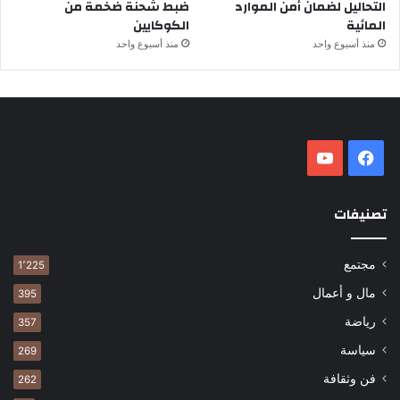
التحاليل لضمان أمن الموارد
ضبط شحنة ضخمة من
المائية
الكوكايين
منذ أسبوع واحد
منذ أسبوع واحد
فيسبوك
‫YouTube
تصنيفات
مجتمع
1٬225
مال و أعمال
395
رياضة
357
سياسة
269
فن وثقافة
262