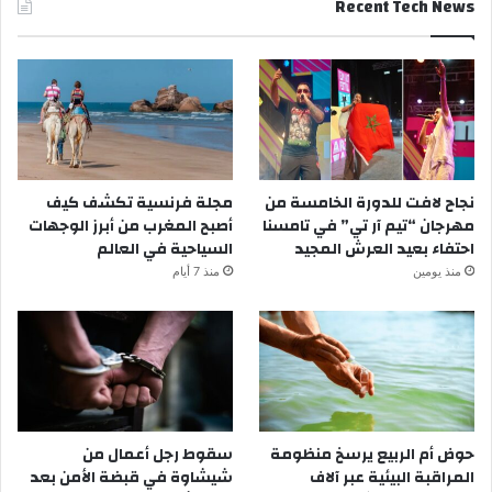
Recent Tech News
نجاح لافت للدورة الخامسة من
مجلة فرنسية تكشف كيف
مهرجان “تيم آر تي” في تامسنا
أصبح المغرب من أبرز الوجهات
احتفاء بعيد العرش المجيد
السياحية في العالم
منذ يومين
منذ 7 أيام
حوض أم الربيع يرسخ منظومة
سقوط رجل أعمال من
المراقبة البيئية عبر آلاف
شيشاوة في قبضة الأمن بعد