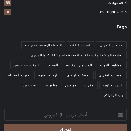
فيديوهات
55
Uncategorized
8
Tags
الاقتصاد المغربي
البحرية الملكية
البطولة الوطنية الاحترافية
الجامعة الملكية المغربية لكرة القدم تعقد اجتماعا لمكتبها المديري
المشاهير العرب
المشاهير المغاربة
المغرب
المغرب هنا بريس
المنتخب المغربي
المنتخب الوطني
الهجرة السرية
جنوب الصحراء
رئيس الحكومة
لمغرب
مراكش
هنا بريس
هنابريس
وليد الركراكي
أدخل
بريدك
الإلكتروني