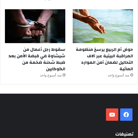
حوض أم الربيع يرسخ منظومة
سقوط رجل أعمال من
المراقبة البيئية عبر آلاف
شيشاوة في قبضة الأمن بعد
التحاليل لضمان أمن الموارد
ضبط شحنة ضخمة من
المائية
الكوكايين
منذ أسبوع واحد
منذ أسبوع واحد
فيسبوك
‫YouTube
تصنيفات