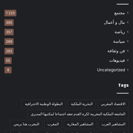
مجتمع
1٬225
مال و أعمال
395
رياضة
357
سياسة
269
فن وثقافة
262
فيديوهات
55
Uncategorized
8
Tags
الاقتصاد المغربي
البحرية الملكية
البطولة الوطنية الاحترافية
الجامعة الملكية المغربية لكرة القدم تعقد اجتماعا لمكتبها المديري
المشاهير العرب
المشاهير المغاربة
المغرب
المغرب هنا بريس