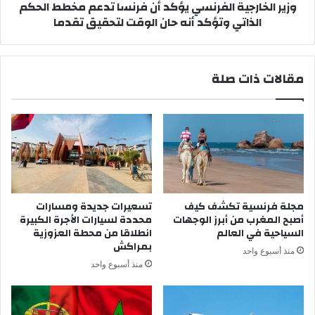
وزير الخارجية الفرنسي يؤكد أن فرنسا تدعم مخطط الحكم
و
ج
الذاتي وتؤكد أنه حان الوقت لتحقيق تقدما
ي
ي
ة
ة
ف
ا
ي
ل
مقالات ذات صلة
ا
ف
ل
ر
ع
ن
د
س
ي
ي
د
ي
م
ؤ
ن
ك
ا
د
مجلة فرنسية تكشف كيف
تسعيرات جديدة ومسارات
ل
أ
أصبح المغرب من أبرز الوجهات
محددة لسيارات الأجرة الكبيرة
م
ن
السياحية في العالم
انطلاقا من محطة العزوزية
ن
ف
بمراكش
منذ أسبوع واحد
ا
ر
منذ أسبوع واحد
ط
ن
ق
س
ا
ا
ل