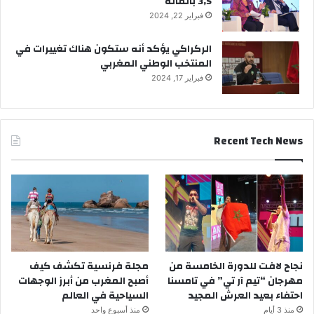
3,5 بالمائة
فبراير 22, 2024
الركراكي يؤكد أنه ستكون هناك تغييرات في
المنتخب الوطني المغربي
فبراير 17, 2024
Recent Tech News
نجاح لافت للدورة الخامسة من
مجلة فرنسية تكشف كيف
مهرجان “تيم آر تي” في تامسنا
أصبح المغرب من أبرز الوجهات
احتفاء بعيد العرش المجيد
السياحية في العالم
منذ 3 أيام
منذ أسبوع واحد