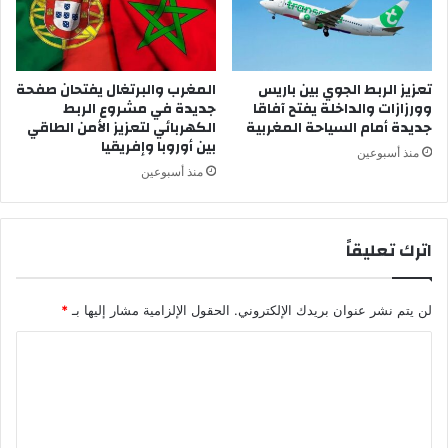
ت
م
د
غ
ع
ر
م
ب
تعزيز الربط الجوي بين باريس
المغرب والبرتغال يفتحان صفحة
م
وورزازات والداخلة يفتح آفاقا
جديدة في مشروع الربط
ي
خ
جديدة أمام السياحة المغربية
الكهربائي لتعزيز الأمن الطاقي
ة
ط
بين أوروبا وإفريقيا
ط
منذ أسبوعين
ا
منذ أسبوعين
ل
ح
ك
اترك تعليقاً
م
ا
ل
لن يتم نشر عنوان بريدك الإلكتروني.
الحقول الإلزامية مشار إليها بـ
*
ذ
ا
ا
ت
ل
ي
و
ت
ت
ع
ؤ